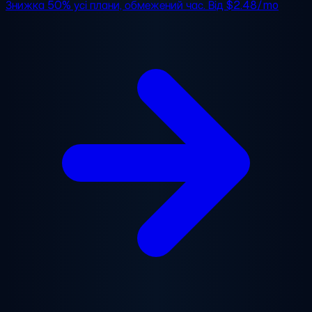
Знижка 50%
усі плани, обмежений час. Від
$2.48/mo