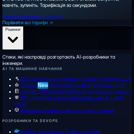
навчіть, зупиніть. Тарифікація за секундами.
Безкоштовно на 1 годину →
Порівняти всі тарифи →
Рішення
Стеки, які насправді розгортають AI-розробники та
інженери.
AI ТА МАШИННЕ НАВЧАННЯ
ВПС для штучного інтелекту
Готові PyTorch і CUDA
Ollama
New
Запускайте LLM на власному VPS
Jupyter Notebooks
Notebook на вашому сервері
GPU для Deep Learning
Навчайте на L4, L40S,
H100
Anaconda
Python-стек для даних, готовий
РОЗРОБНИКИ ТА DEVOPS
Docker
Контейнери з root-доступом