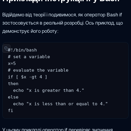
Відійдемо від теорії і подивимося, як оператор Bash if
застосовується в реальній розробці. Ось приклад, що
демонструє його роботу:
#!/bin/bash

# set a variable

x=5

# evaluate the variable

if [ $x -gt 4 ]

then

  echo "x is greater than 4."

else

  echo "x is less than or equal to 4."

fi
У цьому прикладі оператор if перевіряє значення