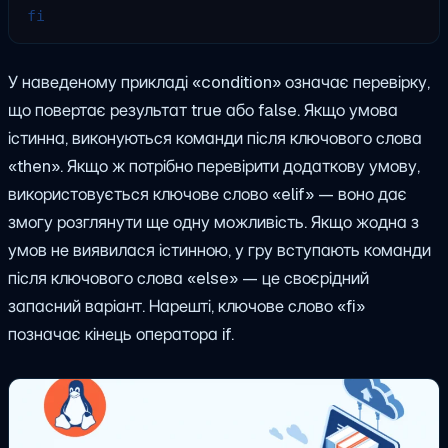
fi
У наведеному прикладі «condition» означає перевірку,
що повертає результат true або false. Якщо умова
істинна, виконуються команди після ключового слова
«then». Якщо ж потрібно перевірити додаткову умову,
використовується ключове слово «elif» — воно дає
змогу розглянути ще одну можливість. Якщо жодна з
умов не виявилася істинною, у гру вступають команди
після ключового слова «else» — це своєрідний
запасний варіант. Нарешті, ключове слово «fi»
позначає кінець оператора if.