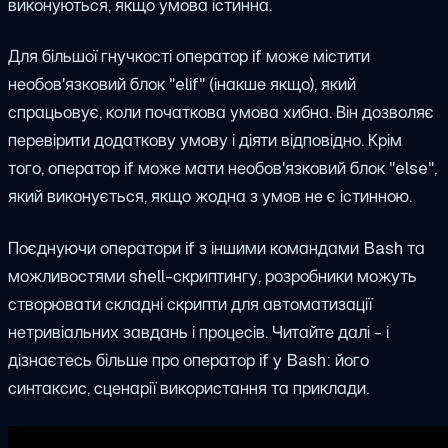
виконуються, якщо умова істинна.
Для більшої гнучкості оператор if може містити
необов'язковий блок "
elif
" (інакше якщо), який
спрацьовує, коли початкова умова хибна. Він дозволяє
перевірити додаткову умову і діяти відповідно. Крім
того, оператор if може мати необов'язковий блок "else",
який виконується, якщо жодна з умов не є істинною.
Поєднуючи оператори if з іншими командами Bash та
можливостями shell-скриптингу, розробники можуть
створювати складні скрипти для автоматизації
нетривіальних завдань і процесів. Читайте далі - і
дізнаєтесь більше про оператор if у Bash: його
синтаксис, сценарії використання та приклади.