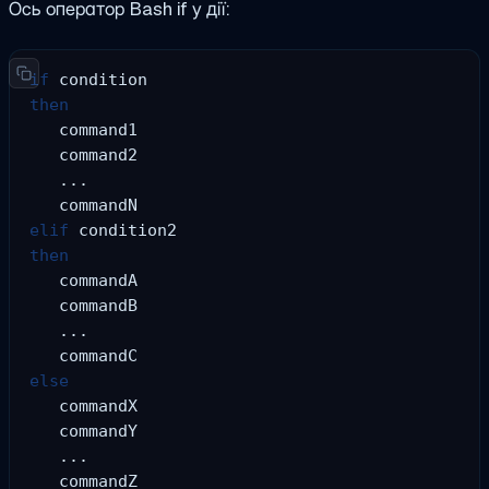
Ось оператор Bash if у дії:
if
then
   command1

   command2

   ...

elif
then
   commandA

   commandB

   ...

else
   commandX

   commandY

   ...
