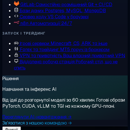
GitLab
Самостійно розміщений Git + CI/CD
Бази даних
Postgres, MySQL, MongoDB
Сервер коду
VS Code у браузері
n8n
Автоматизації 24/7
ЗАПУСК І ТРЕЙДИНГ
Ігрові сервери
Minecraft, CS, ARK та інше
Forex та трейдинг
MT5 поруч із брокером
VPN та приватність
Ваш власний приватний VPN
Віддалена робоча станція
Робочий стіл, що не
спить
Рішення
Навчання та інференс AI
Від ідеї до розгорнутої моделі за 60 хвилин. Готові образи
PyTorch, CUDA, vLLM та TGI на кожному GPU-плані.
Переглянути AI-навантаження →
Зв'язатися з нашою командою →
Функції