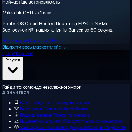
Найчастіше встановлюють
MikroTik CHR за 1 клік
RouterOS Cloud Hosted Router на EPYC + NVMe.
Застосунок №1 наших клієнтів. Запуск за 60 секунд.
Розгорнути MikroTik CHR →
Відкрити весь маркетплейс →
Ціноутворення
Ресурси
Гайди та команда незалежної хмари.
ДІЗНАЙТЕСЯ
Блог
Гайди та інженерні нотатки
База знань
Покрокові посібники
Редакція новин
Преса та анонси
Порівняти хостинги
Cloudzy проти альтернатив
Усі ресурси
Посібники, документація, інструменти,