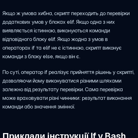
Якщо ж умова хибна, скрипт переходить до перевірки
додаткових умов у блоках elif. Якщо одна з них
виявляється істинною, виконуються команди
відповідного блоку elif. Якщо жодна з умов в
операторах if та elif не є істинною, скрипт виконує
команди з блоку else, якщо він є.
По суті, оператор if реалізує прийняття рішень у скрипті,
дозволяючи йому виконуватися різними шляхами
залежно від результату перевірки. Сама перевірка
може враховувати різні чинники: результат виконання
команди або значення змінної.
Приклади інструкції If у Bash