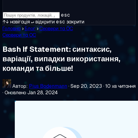
esc
↑↓
навігація
↵
відкрити
esc
закрити
Головна
›
Блог
›
Сервери та ОС
Сервери та ОС
Bash If Statement: синтаксис,
варіації, випадки використання,
команди та більше!
Автор:
Pius Bodenmann
·
Sep 20, 2023
·
10 хв читання
·
Оновлено Jan 28, 2024