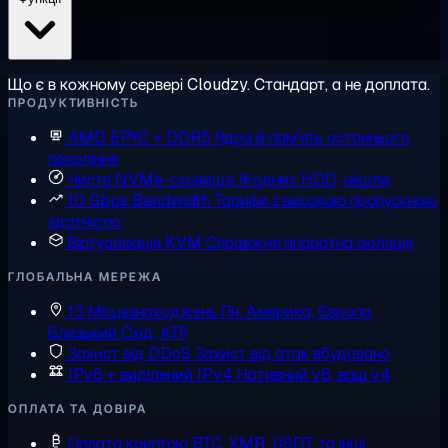
Що є в кожному сервері Cloudzy. Стандарт, а не доплата.
ПРОДУКТИВНІСТЬ
AMD EPYC + DDR5
Ядра й пам'ять останнього
покоління
Чисте NVMe-сховище
Жодних HDD, ніколи
10 Gbps Bandwidth
Тарифи з високою пропускною
здатністю
Віртуалізація KVM
Справжня апаратна ізоляція
ГЛОБАЛЬНА МЕРЕЖА
13 Місцезнаходжень
Пн. Америка, Європа,
Близький Схід, АТР
Захист від DDoS
Захист від атак вбудовано
IPv6 + виділений IPv4
Нативний v6, ваш v4
ОПЛАТА ТА ДОВІРА
Оплата криптою
BTC, XMR, USDT та інші