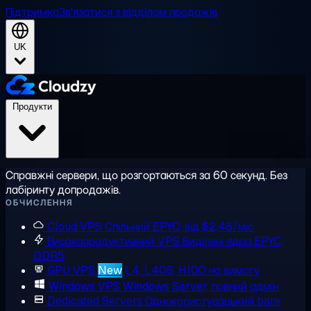
Підтримка
Зв'язатися з відділом продажів
UK
Продукти
Справжні сервери, що розгортаються за 60 секунд. Без
лабіринту допродажів.
ОБЧИСЛЕННЯ
Cloud VPS
Спільний EPYC, від $2,48/міс
Високопродуктивний VPS
Виділені ядра EPYC,
DDR5
GPU VPS
New
L4, L40S, H100 на вимогу
Windows VPS
Windows Server, повний адмін
Dedicated Servers
Однокористувацький bare