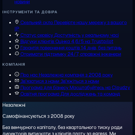
новини
ІНСТРУМЕНТИ ТА ДОВІРА
Скельний скло
Перевірте нашу мережу з вашого
IP
Статус сервісу
Доступність у реальному часі
Відгуки клієнтів
Оцінка 4,6/5 на Trustpilot
Гарантія повернення коштів
14 днів, без питань
Отримати підтримку
24/7, справжні інженери
КОМПАНІЯ
Про нас
Незалежна компанія з 2008 року
Зв'язатися з нами
Зв'яжіться з нами
Програма для бізнесу
Масштабуйтесь на Cloudzy
Освітня програма
Для досліджень та команд
Незалежні
Самофінансуються з 2008 року
Без венчурного капіталу, без квартального тиску ради
директорів витискати з клієнтів плату за egress. Ми