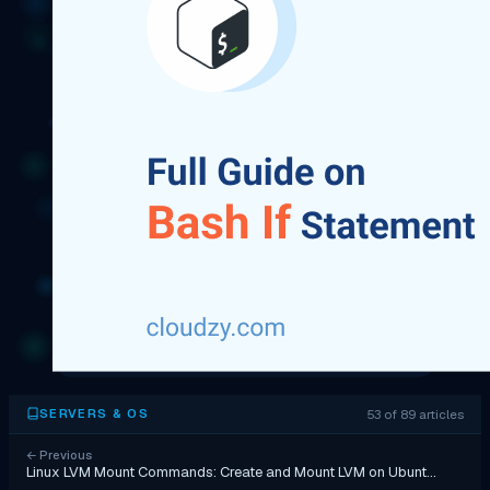
53 of 89 articles
SERVERS & OS
←
Previous
Linux LVM Mount Commands: Create and Mount LVM on Ubunt…