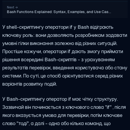
Next
→
Bash Functions Explained: Syntax, Examples, and Use Cas…
У shell-скриптингу оператори if у Bash відіграють
ключову роль: вони дозволяють розробникам задавати
умовні гілки виконання залежно від різних ситуацій.
Простіше кажучи, оператори if дають змогу приймати
рішення всередині Bash-скриптів - з урахуванням
результатів перевірок, введення користувача або стану
системи. По суті, це спосіб орієнтуватися серед різних
варіантів розвитку подій.
У Bash-скриптингу оператор if має чітку структуру.
Зазвичай він починається з ключового слова "
if
" , після
якого вказується умова для перевірки, потім ключове
слово "
тоді
", а далі - одна або кілька команд, що