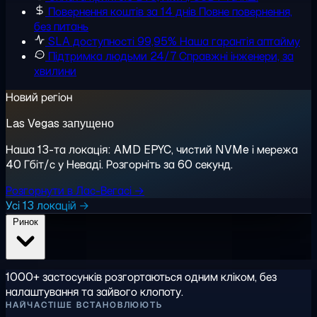
Повернення коштів за 14 днів
Повне повернення,
без питань
SLA доступності 99,95%
Наша гарантія аптайму
Підтримка людьми 24/7
Справжні інженери, за
хвилини
Новий регіон
Las Vegas запущено
Наша 13-та локація: AMD EPYC, чистий NVMe і мережа
40 Гбіт/с у Неваді. Розгорніть за 60 секунд.
Розгорнути в Лас-Вегасі →
Усі 13 локацій →
Ринок
1000+ застосунків розгортаються одним кліком, без
налаштування та зайвого клопоту.
НАЙЧАСТІШЕ ВСТАНОВЛЮЮТЬ