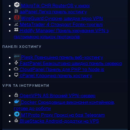
MikroTik CHR
RouterOS у хмарі
aaPanel
Легка панель хостингу
WireGuard
Сучасне, швидке ядро VPN
MetaTrader 4
Стандарт Forex-торгівлі
Hiddify Manager
Панель керування VPN з
підтримкою кількох протоколів
ПАНЕЛІ ХОСТИНГУ
Plesk
Повноцінна панель веб-хостингу
FastPanel
Безкоштовна швидка панель сервера
CloudPanel
Панель для PHP та Node.js
cPanel
Класична панель хостингу
VPN ТА ІНСТРУМЕНТИ
OpenVPN AS
Власний VPN-сервер
Docker
Середовище виконання контейнерів,
готове до роботи
MTProto Proxy
Проксі на базі Telegram
BlueStacks
Android-додатки на VPS