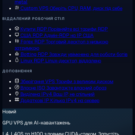
metal
Custom VPS
Оберіть CPU, RAM, диск під себе
ВІДДАЛЕНИЙ РОБОЧИЙ СТІЛ
Купити RDP
Порівняйте всі тарифи RDP
США RDP
Адмін-RDP на IP США
Forex RDP
Торговий десктоп з низькою
затримкою
Botting RDP
Завжди увімкнено для роботи ботів
Linux RDP
Linux-десктоп, віддалено
ДОПОВНЕННЯ
Зберігання VPS
Тарифи з великим диском
Власне ISO
Завантажте власний образ
Виділена IPv4
Ваш IP, не спільний
Додаткові IP
Кілька IPv4 на сервер
Новий
GPU VPS для AI-навантажень
L4, L40S та H100 з повним CUDA-стеком. Запустіть,