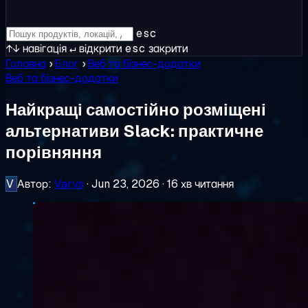
esc
↑↓
навігація
↵
відкрити
esc
закрити
Головна
›
Блог
›
Веб та бізнес-додатки
Веб та бізнес-додатки
Найкращі самостійно розміщені
альтернативи Slack: практичне
порівняння
V
Автор:
Varys
·
Jun 23, 2026
·
16 хв читання