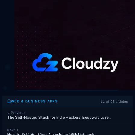
11 of 68 articles
WEB & BUSINESS APPS
←
Previous
The Self-Hosted Stack for Indie Hackers: Best way to re…
Next
→
How to Self-Host Your Newsletter With Listmonk