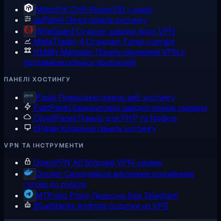
MikroTik CHR
RouterOS у хмарі
aaPanel
Легка панель хостингу
WireGuard
Сучасне, швидке ядро VPN
MetaTrader 4
Стандарт Forex-торгівлі
Hiddify Manager
Панель керування VPN з
підтримкою кількох протоколів
ПАНЕЛІ ХОСТИНГУ
Plesk
Повноцінна панель веб-хостингу
FastPanel
Безкоштовна швидка панель сервера
CloudPanel
Панель для PHP та Node.js
cPanel
Класична панель хостингу
VPN ТА ІНСТРУМЕНТИ
OpenVPN AS
Власний VPN-сервер
Docker
Середовище виконання контейнерів,
готове до роботи
MTProto Proxy
Проксі на базі Telegram
BlueStacks
Android-додатки на VPS