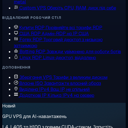
metal
Custom VPS
Оберіть CPU, RAM, диск під себе
ВІДДАЛЕНИЙ РОБОЧИЙ СТІЛ
Купити RDP
Порівняйте всі тарифи RDP
США RDP
Адмін-RDP на IP США
Forex RDP
Торговий десктоп з низькою
затримкою
Botting RDP
Завжди увімкнено для роботи ботів
Linux RDP
Linux-десктоп, віддалено
ДОПОВНЕННЯ
Зберігання VPS
Тарифи з великим диском
Власне ISO
Завантажте власний образ
Виділена IPv4
Ваш IP, не спільний
Додаткові IP
Кілька IPv4 на сервер
Новий
GPU VPS для AI-навантажень
L4, L40S та H100 з повним CUDA-стеком. Запустіть,