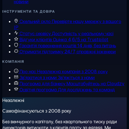
новини
ІНСТРУМЕНТИ ТА ДОВІРА
Скельний скло
Перевірте нашу мережу з вашого
IP
Статус сервісу
Доступність у реальному часі
Відгуки клієнтів
Оцінка 4,6/5 на Trustpilot
Гарантія повернення коштів
14 днів, без питань
Отримати підтримку
24/7, справжні інженери
КОМПАНІЯ
Про нас
Незалежна компанія з 2008 року
Зв'язатися з нами
Зв'яжіться з нами
Програма для бізнесу
Масштабуйтесь на Cloudzy
Освітня програма
Для досліджень та команд
Незалежні
Самофінансуються з 2008 року
Без венчурного капіталу, без квартального тиску ради
директорів витискати з клієнтів плату за egress. Ми