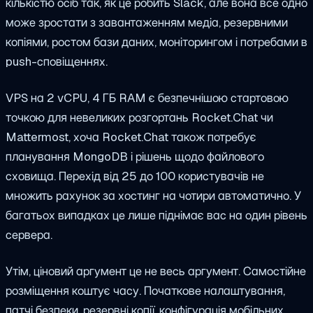
кількістю осіб так, як це робить Slack, але вона все одно
може зростати з завантаженням медіа, резервними
копіями, ростом бази даних, моніторингом і потребами в
push-сповіщеннях.
VPS на 2 vCPU, 4 ГБ RAM є безпечнішою стартовою
точкою для невеликих розгортань Rocket.Chat чи
Mattermost, хоча Rocket.Chat також потребує
планування MongoDB і рішень щодо файлового
сховища. Перехід від 25 до 100 користувачів не
множить рахунок за хостинг на чотири автоматично. У
багатьох випадках це лише піднімає вас на один рівень
сервера.
Утім, ціновий аргумент це не весь аргумент. Самостійне
розміщення коштує часу. Початкове налаштування,
патчі безпеки, резервні копії, конфігурація мобільних