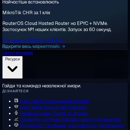
Найчастіше встановлюють
MikroTik CHR за 1 клік
RouterOS Cloud Hosted Router на EPYC + NVMe.
Застосунок №1 наших клієнтів. Запуск за 60 секунд.
Розгорнути MikroTik CHR →
Відкрити весь маркетплейс →
Ціноутворення
Ресурси
Гайди та команда незалежної хмари.
ДІЗНАЙТЕСЯ
Блог
Гайди та інженерні нотатки
База знань
Покрокові посібники
Редакція новин
Преса та анонси
Порівняти хостинги
Cloudzy проти альтернатив
Усі ресурси
Посібники, документація, інструменти,