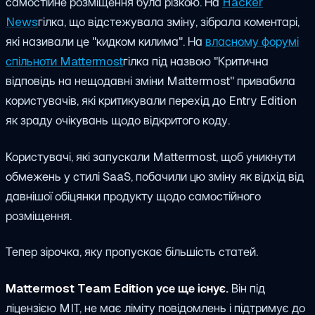
самостійне розміщення була різкою. На
Hacker
News
гілка, що відстежувала зміну, зібрала коментарі,
які називали це "кидком килима". На
власному форумі
спільноти Mattermost
гілка під назвою "Критична
відповідь на нещодавні зміни Mattermost" привабила
користувачів, які критикували перехід до Entry Edition
як зраду очікувань щодо відкритого коду.
Користувачі, які запускали Mattermost, щоб уникнути
обмежень у стилі SaaS, побачили цю зміну як відхід від
давнішої обіцянки продукту щодо самостійного
розміщення.
Тепер зірочка, яку пропускає більшість статей.
Mattermost Team Edition усе ще існує.
Він під
ліцензією MIT, не має ліміту повідомлень і підтримує до