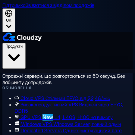
Підтримка
Зв'язатися з відділом продажів
UK
Продукти
Справжні сервери, що розгортаються за 60 секунд. Без
лабіринту допродажів.
ОБЧИСЛЕННЯ
Cloud VPS
Спільний EPYC, від $2,48/міс
Високопродуктивний VPS
Виділені ядра EPYC,
DDR5
GPU VPS
New
L4, L40S, H100 на вимогу
Windows VPS
Windows Server, повний адмін
Dedicated Servers
Однокористувацький bare