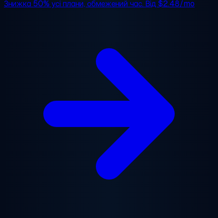
Знижка 50%
усі плани, обмежений час. Від
$2.48/mo