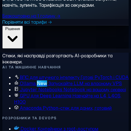
навчіть, зупиніть. Тарифікація за секундами.
Безкоштовно на 1 годину →
Порівняти всі тарифи →
Рішення
Стеки, які насправді розгортають AI-розробники та
інженери.
AI ТА МАШИННЕ НАВЧАННЯ
ВПС для штучного інтелекту
Готові PyTorch і CUDA
Ollama
New
Запускайте LLM на власному VPS
Jupyter Notebooks
Notebook на вашому сервері
GPU для Deep Learning
Навчайте на L4, L40S,
H100
Anaconda
Python-стек для даних, готовий
РОЗРОБНИКИ ТА DEVOPS
Docker
Контейнери з root-доступом