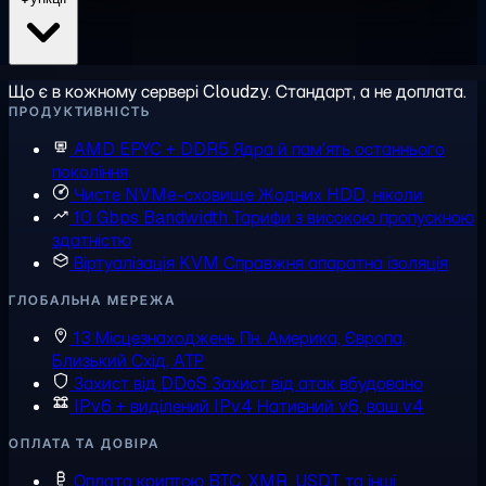
Що є в кожному сервері Cloudzy. Стандарт, а не доплата.
ПРОДУКТИВНІСТЬ
AMD EPYC + DDR5
Ядра й пам'ять останнього
покоління
Чисте NVMe-сховище
Жодних HDD, ніколи
10 Gbps Bandwidth
Тарифи з високою пропускною
здатністю
Віртуалізація KVM
Справжня апаратна ізоляція
ГЛОБАЛЬНА МЕРЕЖА
13 Місцезнаходжень
Пн. Америка, Європа,
Близький Схід, АТР
Захист від DDoS
Захист від атак вбудовано
IPv6 + виділений IPv4
Нативний v6, ваш v4
ОПЛАТА ТА ДОВІРА
Оплата криптою
BTC, XMR, USDT та інші