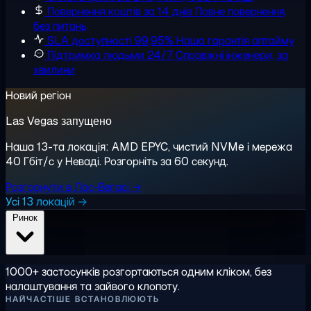
Повернення коштів за 14 днів
Повне повернення,
без питань
SLA доступності 99,95%
Наша гарантія аптайму
Підтримка людьми 24/7
Справжні інженери, за
хвилини
Новий регіон
Las Vegas запущено
Наша 13-та локація: AMD EPYC, чистий NVMe і мережа
40 Гбіт/с у Неваді. Розгорніть за 60 секунд.
Розгорнути в Лас-Вегасі →
Усі 13 локацій →
Ринок
1000+ застосунків розгортаються одним кліком, без
налаштування та зайвого клопоту.
НАЙЧАСТІШЕ ВСТАНОВЛЮЮТЬ