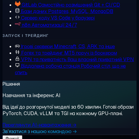
GitLab
Самостійно розміщений Git + CI/CD
Бази даних
Postgres, MySQL, MongoDB
Сервер коду
VS Code у браузері
n8n
Автоматизації 24/7
ЗАПУСК І ТРЕЙДИНГ
Ігрові сервери
Minecraft, CS, ARK та інше
Forex та трейдинг
MT5 поруч із брокером
VPN та приватність
Ваш власний приватний VPN
Віддалена робоча станція
Робочий стіл, що не
спить
Рішення
Навчання та інференс AI
Від ідеї до розгорнутої моделі за 60 хвилин. Готові образи
PyTorch, CUDA, vLLM та TGI на кожному GPU-плані.
Переглянути AI-навантаження →
Зв'язатися з нашою командою →
Функції