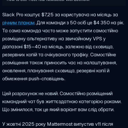
Slack Pro коштує $7,25 за користувача на місяць за
річним планом
. Для команди з 50 осіб це $4 350 на рік.
Та сама команда часто може запустити самостійно
розміщену альтернативу на звичайному VPS у
діапазоні $15–40 на місяць, залежно від сховища,
резервних копій та очікуваного трафіку. Самостійне
розміщення також приносить час на налаштування,
оновлення, планування сховища, резервні копії й
обмеження push-сповіщень.
Цей розрахунок не новий. Самостійно розміщений
командний чат був життєздатною категорією роками.
Що змінилося, так це який варіант вам слід обрати.
У жовтні 2025 року Mattermost випустив v11 після