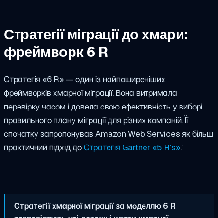
Стратегії міграції до хмари:
фреймворк 6 R
Стратегія «6 R» — один із найпоширеніших
фреймворків хмарної міграції. Вона витримала
перевірку часом і довела свою ефективність у виборі
правильного плану міграції для різних компаній. Її
спочатку запропонував Amazon Web Services як більш
практичний підхід до
Стратегія Gartner «5 R's»
.’
Стратегії хмарної міграції за моделлю 6 R
розподіляють усі дорожні карти хмарної