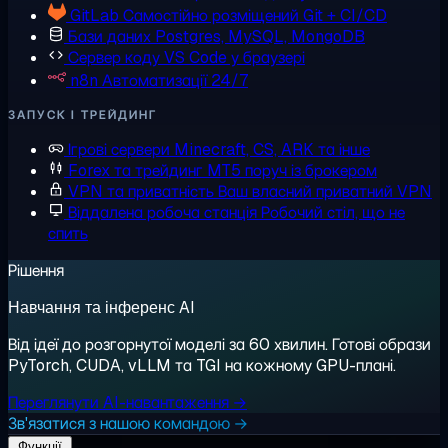
GitLab
Самостійно розміщений Git + CI/CD
Бази даних
Postgres, MySQL, MongoDB
Сервер коду
VS Code у браузері
n8n
Автоматизації 24/7
ЗАПУСК І ТРЕЙДИНГ
Ігрові сервери
Minecraft, CS, ARK та інше
Forex та трейдинг
MT5 поруч із брокером
VPN та приватність
Ваш власний приватний VPN
Віддалена робоча станція
Робочий стіл, що не
спить
Рішення
Навчання та інференс AI
Від ідеї до розгорнутої моделі за 60 хвилин. Готові образи
PyTorch, CUDA, vLLM та TGI на кожному GPU-плані.
Переглянути AI-навантаження →
Зв'язатися з нашою командою →
Функції