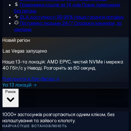
Повернення коштів за 14 днів
Повне повернення,
без питань
SLA доступності 99,95%
Наша гарантія аптайму
Підтримка людьми 24/7
Справжні інженери, за
хвилини
Новий регіон
Las Vegas запущено
Наша 13-та локація: AMD EPYC, чистий NVMe і мережа
40 Гбіт/с у Неваді. Розгорніть за 60 секунд.
Розгорнути в Лас-Вегасі →
Усі 13 локацій →
Ринок
1000+ застосунків розгортаються одним кліком, без
налаштування та зайвого клопоту.
НАЙЧАСТІШЕ ВСТАНОВЛЮЮТЬ