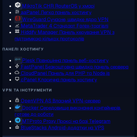
MikroTik CHR
RouterOS у хмарі
aaPanel
Легка панель хостингу
WireGuard
Сучасне, швидке ядро VPN
MetaTrader 4
Стандарт Forex-торгівлі
Hiddify Manager
Панель керування VPN з
підтримкою кількох протоколів
ПАНЕЛІ ХОСТИНГУ
Plesk
Повноцінна панель веб-хостингу
FastPanel
Безкоштовна швидка панель сервера
CloudPanel
Панель для PHP та Node.js
cPanel
Класична панель хостингу
VPN ТА ІНСТРУМЕНТИ
OpenVPN AS
Власний VPN-сервер
Docker
Середовище виконання контейнерів,
готове до роботи
MTProto Proxy
Проксі на базі Telegram
BlueStacks
Android-додатки на VPS