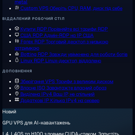
metal
Custom VPS
Оберіть CPU, RAM, диск під себе
ВІДДАЛЕНИЙ РОБОЧИЙ СТІЛ
Купити RDP
Порівняйте всі тарифи RDP
США RDP
Адмін-RDP на IP США
Forex RDP
Торговий десктоп з низькою
затримкою
Botting RDP
Завжди увімкнено для роботи ботів
Linux RDP
Linux-десктоп, віддалено
ДОПОВНЕННЯ
Зберігання VPS
Тарифи з великим диском
Власне ISO
Завантажте власний образ
Виділена IPv4
Ваш IP, не спільний
Додаткові IP
Кілька IPv4 на сервер
Новий
GPU VPS для AI-навантажень
L4, L40S та H100 з повним CUDA-стеком. Запустіть,