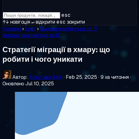
esc
↑↓
навігація
↵
відкрити
esc
закрити
Головна
›
Блог
›
Хмарна архітектура та IT
Хмарна архітектура та IT
Стратегії міграції в хмару: що
робити і чого уникати
Автор:
Allan Van Kirk
·
Feb 25, 2025
·
9 хв читання
·
Оновлено Jul 10, 2025