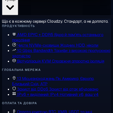
Що є в кожному сервері Cloudzy. Стандарт, а не доплата.
ПРОДУКТИВНІСТЬ
AMD EPYC + DDR5
Ядра й пам'ять останнього
покоління
Чисте NVMe-сховище
Жодних HDD, ніколи
10 Gbps Bandwidth
Тарифи з високою пропускною
здатністю
Віртуалізація KVM
Справжня апаратна ізоляція
ГЛОБАЛЬНА МЕРЕЖА
13 Місцезнаходжень
Пн. Америка, Європа,
Близький Схід, АТР
Захист від DDoS
Захист від атак вбудовано
IPv6 + виділений IPv4
Нативний v6, ваш v4
ОПЛАТА ТА ДОВІРА
Оплата криптою
BTC, XMR, USDT та інші