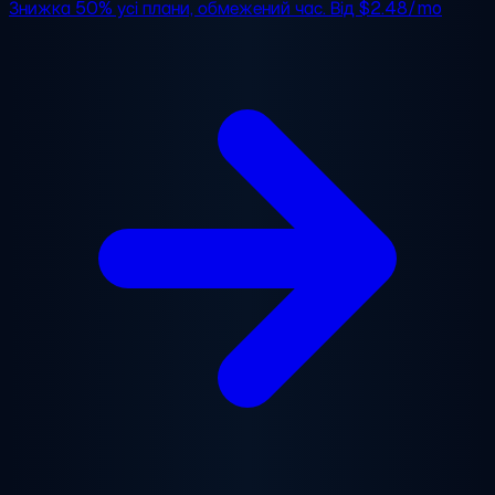
Знижка 50%
усі плани, обмежений час. Від
$2.48/mo