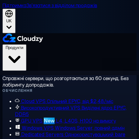
Підтримка
Зв'язатися з відділом продажів
UK
Продукти
Справжні сервери, що розгортаються за 60 секунд. Без
лабіринту допродажів.
ОБЧИСЛЕННЯ
Cloud VPS
Спільний EPYC, від $2,48/міс
Високопродуктивний VPS
Виділені ядра EPYC,
DDR5
GPU VPS
New
L4, L40S, H100 на вимогу
Windows VPS
Windows Server, повний адмін
Dedicated Servers
Однокористувацький bare