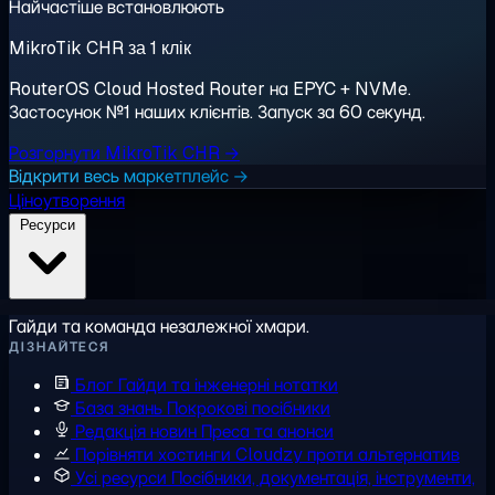
Найчастіше встановлюють
MikroTik CHR за 1 клік
RouterOS Cloud Hosted Router на EPYC + NVMe.
Застосунок №1 наших клієнтів. Запуск за 60 секунд.
Розгорнути MikroTik CHR →
Відкрити весь маркетплейс →
Ціноутворення
Ресурси
Гайди та команда незалежної хмари.
ДІЗНАЙТЕСЯ
Блог
Гайди та інженерні нотатки
База знань
Покрокові посібники
Редакція новин
Преса та анонси
Порівняти хостинги
Cloudzy проти альтернатив
Усі ресурси
Посібники, документація, інструменти,