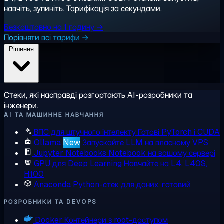
навчіть, зупиніть. Тарифікація за секундами.
Безкоштовно на 1 годину →
Порівняти всі тарифи →
Рішення
Стеки, які насправді розгортають AI-розробники та
інженери.
AI ТА МАШИННЕ НАВЧАННЯ
ВПС для штучного інтелекту
Готові PyTorch і CUDA
Ollama
New
Запускайте LLM на власному VPS
Jupyter Notebooks
Notebook на вашому сервері
GPU для Deep Learning
Навчайте на L4, L40S,
H100
Anaconda
Python-стек для даних, готовий
РОЗРОБНИКИ ТА DEVOPS
Docker
Контейнери з root-доступом