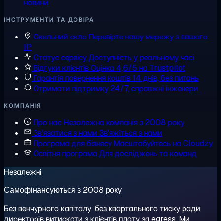
новини
ІНСТРУМЕНТИ ТА ДОВІРА
Скельний скло
Перевірте нашу мережу з вашого
IP
Статус сервісу
Доступність у реальному часі
Відгуки клієнтів
Оцінка 4,6/5 на Trustpilot
Гарантія повернення коштів
14 днів, без питань
Отримати підтримку
24/7, справжні інженери
КОМПАНІЯ
Про нас
Незалежна компанія з 2008 року
Зв'язатися з нами
Зв'яжіться з нами
Програма для бізнесу
Масштабуйтесь на Cloudzy
Освітня програма
Для досліджень та команд
Незалежні
Самофінансуються з 2008 року
Без венчурного капіталу, без квартального тиску ради
директорів витискати з клієнтів плату за egress. Ми