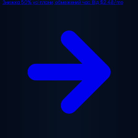
Знижка 50%
усі плани, обмежений час. Від
$2.48/mo