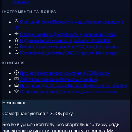
новини
ІНСТРУМЕНТИ ТА ДОВІРА
Скельний скло
Перевірте нашу мережу з вашого
IP
Статус сервісу
Доступність у реальному часі
Відгуки клієнтів
Оцінка 4,6/5 на Trustpilot
Гарантія повернення коштів
14 днів, без питань
Отримати підтримку
24/7, справжні інженери
КОМПАНІЯ
Про нас
Незалежна компанія з 2008 року
Зв'язатися з нами
Зв'яжіться з нами
Програма для бізнесу
Масштабуйтесь на Cloudzy
Освітня програма
Для досліджень та команд
Незалежні
Самофінансуються з 2008 року
Без венчурного капіталу, без квартального тиску ради
директорів витискати з клієнтів плату за egress. Ми