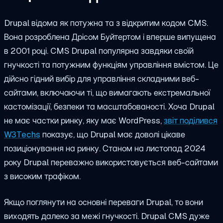
Drupal відома як потужна та з відкритим кодом CMS.
Вона розроблена Дрісом Буйтертом і вперше випущена
в 2001 році. CMS Drupal популярна завдяки своїй
гнучкості та потужним функціям управління вмістом. Це
дійсно гідний вибір для управління складними веб-
сайтами, включаючи ті, що вимагають екстремальної
кастомізації, безпеки та масштабованості. Хоча Drupal
не має частки ринку, яку має WordPress,
звіт поділився
W3Techs
показує, що Drupal має доволі цікаве
позиціонування на ринку. Станом на листопад 2024
року Drupal переважно використовується веб-сайтами
з високим трафіком.
Якщо поглянути на основні переваги Drupal, то вони
виходять далеко за межі гнучкості. Drupal CMS дуже