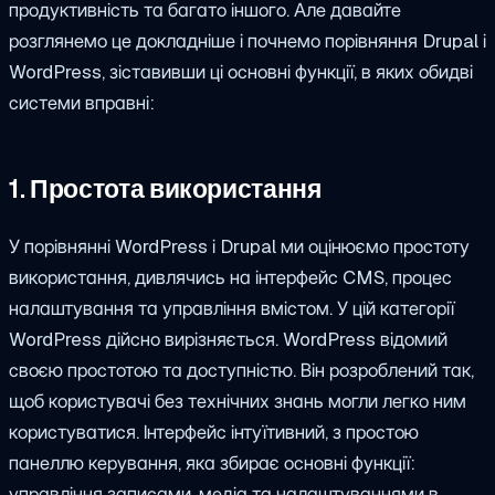
продуктивність та багато іншого. Але давайте
розглянемо це докладніше і почнемо порівняння Drupal і
WordPress, зіставивши ці основні функції, в яких обидві
системи вправні:
1. Простота використання
У порівнянні WordPress і Drupal ми оцінюємо простоту
використання, дивлячись на інтерфейс CMS, процес
налаштування та управління вмістом. У цій категорії
WordPress дійсно вирізняється. WordPress відомий
своєю простотою та доступністю. Він розроблений так,
щоб користувачі без технічних знань могли легко ним
користуватися. Інтерфейс інтуїтивний, з простою
панеллю керування, яка збирає основні функції:
управління записами, медіа та налаштуваннями в