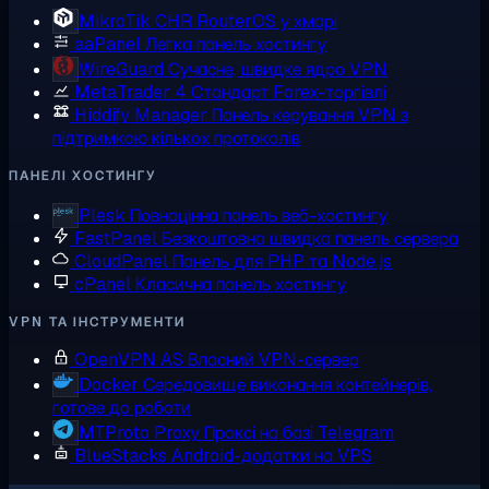
MikroTik CHR
RouterOS у хмарі
aaPanel
Легка панель хостингу
WireGuard
Сучасне, швидке ядро VPN
MetaTrader 4
Стандарт Forex-торгівлі
Hiddify Manager
Панель керування VPN з
підтримкою кількох протоколів
ПАНЕЛІ ХОСТИНГУ
Plesk
Повноцінна панель веб-хостингу
FastPanel
Безкоштовна швидка панель сервера
CloudPanel
Панель для PHP та Node.js
cPanel
Класична панель хостингу
VPN ТА ІНСТРУМЕНТИ
OpenVPN AS
Власний VPN-сервер
Docker
Середовище виконання контейнерів,
готове до роботи
MTProto Proxy
Проксі на базі Telegram
BlueStacks
Android-додатки на VPS