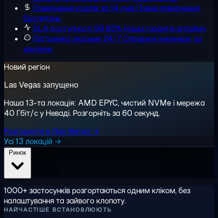
Повернення коштів за 14 днів
Повне повернення,
без питань
SLA доступності 99,95%
Наша гарантія аптайму
Підтримка людьми 24/7
Справжні інженери, за
хвилини
Новий регіон
Las Vegas запущено
Наша 13-та локація: AMD EPYC, чистий NVMe і мережа
40 Гбіт/с у Неваді. Розгорніть за 60 секунд.
Розгорнути в Лас-Вегасі →
Усі 13 локацій →
Ринок
1000+ застосунків розгортаються одним кліком, без
налаштування та зайвого клопоту.
НАЙЧАСТІШЕ ВСТАНОВЛЮЮТЬ