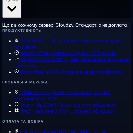
Що є в кожному сервері Cloudzy. Стандарт, а не доплата.
ПРОДУКТИВНІСТЬ
AMD EPYC + DDR5
Ядра й пам'ять останнього
покоління
Чисте NVMe-сховище
Жодних HDD, ніколи
10 Gbps Bandwidth
Тарифи з високою пропускною
здатністю
Віртуалізація KVM
Справжня апаратна ізоляція
ГЛОБАЛЬНА МЕРЕЖА
13 Місцезнаходжень
Пн. Америка, Європа,
Близький Схід, АТР
Захист від DDoS
Захист від атак вбудовано
IPv6 + виділений IPv4
Нативний v6, ваш v4
ОПЛАТА ТА ДОВІРА
Оплата криптою
BTC, XMR, USDT та інші