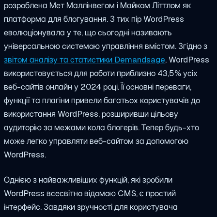
розроблена Мет Маллінвегом і Майком Літтлом як
платформа для блогування. З тих пір WordPress
еволюціонувала у те, що сьогодні називають
універсальною системою управління вмістом. Згідно з
звітом аналізу та статистики Demandsage
, WordPress
використовується для роботи приблизно 43,5% усіх
веб-сайтів онлайн у 2024 році. Її основні переваги,
функції та плагіни привели багатьох користувачів до
використання WordPress, розширивши цільову
аудиторію за межами кола блогерів. Тепер будь-хто
може легко управляти веб-сайтом за допомогою
WordPress.
Однією з найважливіших функцій, які зробили
WordPress всесвітно відомою CMS, є простий
інтерфейс. Завдяки зручності для користувача