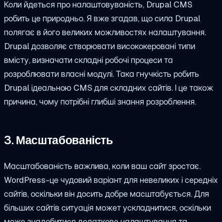
Коли йдеться про налаштовуваність, Drupal CMS
робить це природньо. Я вже згадав, що сила Drupal
полягає в його великих можливостях налаштування.
Drupal дозволяє створювати висококеровані типи
вмісту, визначати складні робочі процеси та
розроблювати власні модулі. Така гнучкість робить
Drupal ідеальною CMS для складних сайтів. І це також
причина, чому потрібні глибші знання розроблення.
3. Масштабованість
Масштабованість важлива, коли ваш сайт зростає.
WordPress-це чудовий варіант для невеликих і середніх
сайтів, оскільки він досить добре масштабується. Для
більших сайтів ситуація может ускладнитися, оскільки
може знадобитися додаткове налаштування та