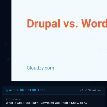
42 of 68 articles
WEB & BUSINESS APPS
←
Previous
What Is URL Blacklist? Everything You Should Know to Av…