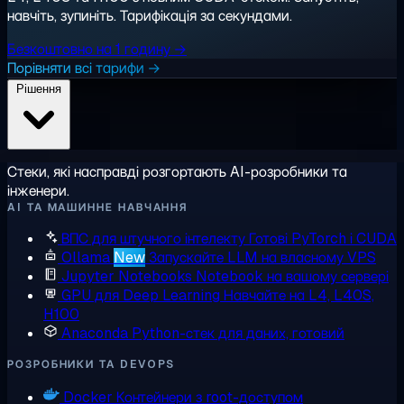
навчіть, зупиніть. Тарифікація за секундами.
Безкоштовно на 1 годину →
Порівняти всі тарифи →
Рішення
Стеки, які насправді розгортають AI-розробники та
інженери.
AI ТА МАШИННЕ НАВЧАННЯ
ВПС для штучного інтелекту
Готові PyTorch і CUDA
Ollama
New
Запускайте LLM на власному VPS
Jupyter Notebooks
Notebook на вашому сервері
GPU для Deep Learning
Навчайте на L4, L40S,
H100
Anaconda
Python-стек для даних, готовий
РОЗРОБНИКИ ТА DEVOPS
Docker
Контейнери з root-доступом