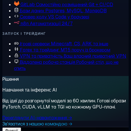
GitLab
Самостійно розміщений Git + CI/CD
Бази даних
Postgres, MySQL, MongoDB
Сервер коду
VS Code у браузері
n8n
Автоматизації 24/7
ЗАПУСК І ТРЕЙДИНГ
Ігрові сервери
Minecraft, CS, ARK та інше
Forex та трейдинг
MT5 поруч із брокером
VPN та приватність
Ваш власний приватний VPN
Віддалена робоча станція
Робочий стіл, що не
спить
Рішення
Навчання та інференс AI
Від ідеї до розгорнутої моделі за 60 хвилин. Готові образи
PyTorch, CUDA, vLLM та TGI на кожному GPU-плані.
Переглянути AI-навантаження →
Зв'язатися з нашою командою →
Функції