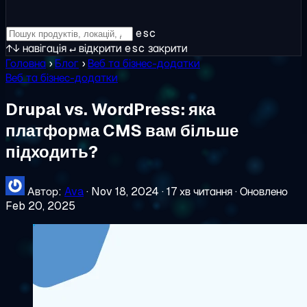
esc
↑↓
навігація
↵
відкрити
esc
закрити
Головна
›
Блог
›
Веб та бізнес-додатки
Веб та бізнес-додатки
Drupal vs. WordPress: яка
платформа CMS вам більше
підходить?
Автор:
Ava
·
Nov 18, 2024
·
17 хв читання
·
Оновлено
Feb 20, 2025