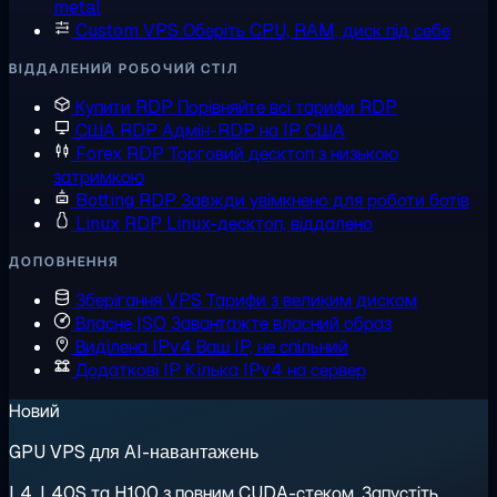
metal
Custom VPS
Оберіть CPU, RAM, диск під себе
ВІДДАЛЕНИЙ РОБОЧИЙ СТІЛ
Купити RDP
Порівняйте всі тарифи RDP
США RDP
Адмін-RDP на IP США
Forex RDP
Торговий десктоп з низькою
затримкою
Botting RDP
Завжди увімкнено для роботи ботів
Linux RDP
Linux-десктоп, віддалено
ДОПОВНЕННЯ
Зберігання VPS
Тарифи з великим диском
Власне ISO
Завантажте власний образ
Виділена IPv4
Ваш IP, не спільний
Додаткові IP
Кілька IPv4 на сервер
Новий
GPU VPS для AI-навантажень
L4, L40S та H100 з повним CUDA-стеком. Запустіть,