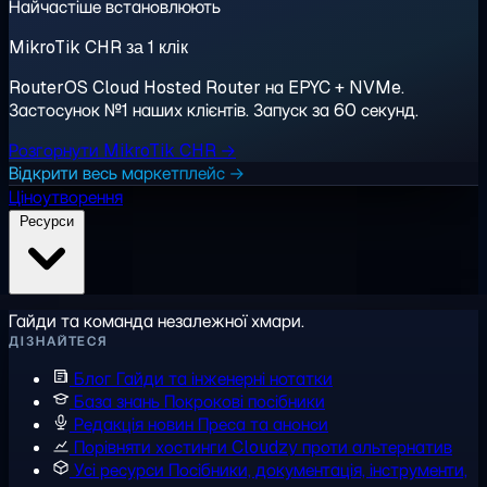
Найчастіше встановлюють
MikroTik CHR за 1 клік
RouterOS Cloud Hosted Router на EPYC + NVMe.
Застосунок №1 наших клієнтів. Запуск за 60 секунд.
Розгорнути MikroTik CHR →
Відкрити весь маркетплейс →
Ціноутворення
Ресурси
Гайди та команда незалежної хмари.
ДІЗНАЙТЕСЯ
Блог
Гайди та інженерні нотатки
База знань
Покрокові посібники
Редакція новин
Преса та анонси
Порівняти хостинги
Cloudzy проти альтернатив
Усі ресурси
Посібники, документація, інструменти,