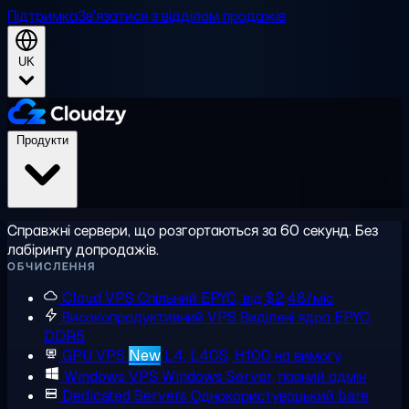
Підтримка
Зв'язатися з відділом продажів
UK
Продукти
Справжні сервери, що розгортаються за 60 секунд. Без
лабіринту допродажів.
ОБЧИСЛЕННЯ
Cloud VPS
Спільний EPYC, від $2,48/міс
Високопродуктивний VPS
Виділені ядра EPYC,
DDR5
GPU VPS
New
L4, L40S, H100 на вимогу
Windows VPS
Windows Server, повний адмін
Dedicated Servers
Однокористувацький bare