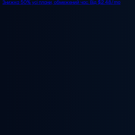
Знижка 50%
усі плани, обмежений час. Від
$2.48/mo