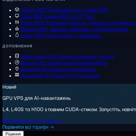
Купити RDP
Порівняйте всі тарифи RDP
США RDP
Адмін-RDP на IP США
Forex RDP
Торговий десктоп з низькою затримкою
Botting RDP
Завжди увімкнено для роботи ботів
Linux RDP
Linux-десктоп, віддалено
ДОПОВНЕННЯ
Зберігання VPS
Тарифи з великим диском
Власне ISO
Завантажте власний образ
Виділена IPv4
Ваш IP, не спільний
Додаткові IP
Кілька IPv4 на сервер
Новий
GPU VPS для AI-навантажень
L4, L40S та H100 з повним CUDA-стеком. Запустіть, навчіть,
Безкоштовно на 1 годину →
Порівняти всі тарифи →
Рішення