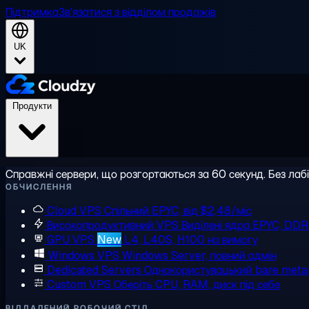
Підтримка
Зв'язатися з відділом продажів
UK
Продукти
Справжні сервери, що розгортаються за 60 секунд. Без лаб
ОБЧИСЛЕННЯ
Cloud VPS
Спільний EPYC, від $2,48/міс
Високопродуктивний VPS
Виділені ядра EPYC, DD
GPU VPS
New
L4, L40S, H100 на вимогу
Windows VPS
Windows Server, повний адмін
Dedicated Servers
Однокористувацький bare meta
Custom VPS
Оберіть CPU, RAM, диск під себе
ВІДДАЛЕНИЙ РОБОЧИЙ СТІЛ