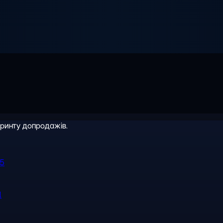
іринту допродажів.
R5
l