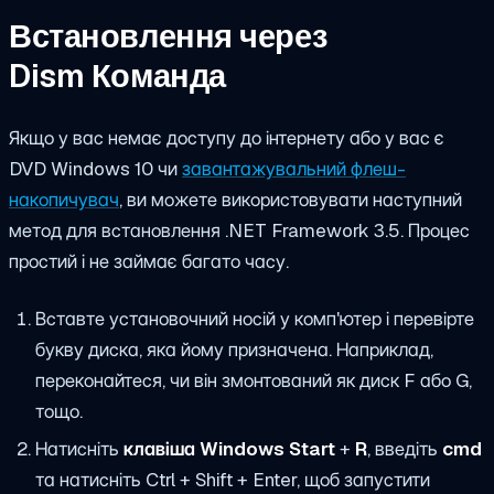
Встановлення через
Dism
Команда
Якщо у вас немає доступу до інтернету або у вас є
DVD Windows 10 чи
завантажувальний флеш-
накопичувач
, ви можете використовувати наступний
метод для встановлення .NET Framework 3.5. Процес
простий і не займає багато часу.
Вставте установочний носій у комп'ютер і перевірте
букву диска, яка йому призначена. Наприклад,
переконайтеся, чи він змонтований як диск F або G,
тощо.
Натисніть
клавіша Windows Start
+
R
, введіть
cmd
та натисніть Ctrl + Shift + Enter, щоб запустити