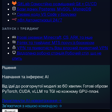
GitLab
Самостійно розміщений Git + CI/CD
Бази даних
Postgres, MySQL, MongoDB
Сервер коду
VS Code у браузері
n8n
Автоматизації 24/7
ЗАПУСК І ТРЕЙДИНГ
Ігрові сервери
Minecraft, CS, ARK та інше
Forex та трейдинг
MT5 поруч із брокером
VPN та приватність
Ваш власний приватний VPN
Віддалена робоча станція
Робочий стіл, що не
спить
Рішення
Навчання та інференс AI
Від ідеї до розгорнутої моделі за 60 хвилин. Готові образи
PyTorch, CUDA, vLLM та TGI на кожному GPU-плані.
Переглянути AI-навантаження →
Зв'язатися з нашою командою →
Функції