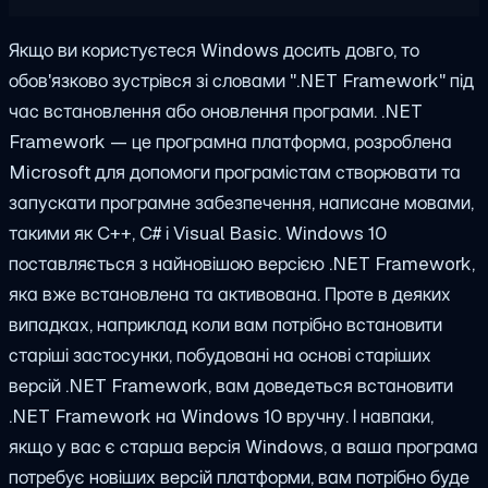
Якщо ви користуєтеся Windows досить довго, то
обов'язково зустрівся зі словами ".NET Framework" під
час встановлення або оновлення програми. .NET
Framework — це програмна платформа, розроблена
Microsoft для допомоги програмістам створювати та
запускати програмне забезпечення, написане мовами,
такими як C++, C# і Visual Basic. Windows 10
поставляється з найновішою версією .NET Framework,
яка вже встановлена та активована. Проте в деяких
випадках, наприклад коли вам потрібно встановити
старіші застосунки, побудовані на основі старіших
версій .NET Framework, вам доведеться встановити
.NET Framework на Windows 10 вручну. І навпаки,
якщо у вас є старша версія Windows, а ваша програма
потребує новіших версій платформи, вам потрібно буде