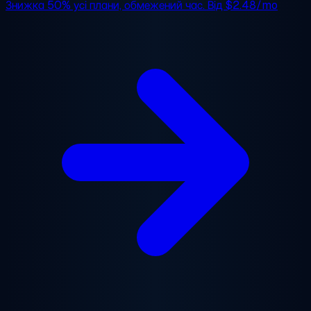
Знижка 50%
усі плани, обмежений час. Від
$2.48/mo