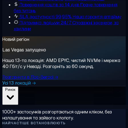
Повернення коштів за 14 днів
Повне повернення,
без питань
SLA доступності 99,95%
Наша гарантія аптайму
Підтримка людьми 24/7
Справжні інженери, за
хвилини
Новий регіон
Las Vegas запущено
Наша 13-та локація: AMD EPYC, чистий NVMe і мережа
40 Гбіт/с у Неваді. Розгорніть за 60 секунд.
Розгорнути в Лас-Вегасі →
Усі 13 локацій →
Ринок
1000+ застосунків розгортаються одним кліком, без
налаштування та зайвого клопоту.
НАЙЧАСТІШЕ ВСТАНОВЛЮЮТЬ