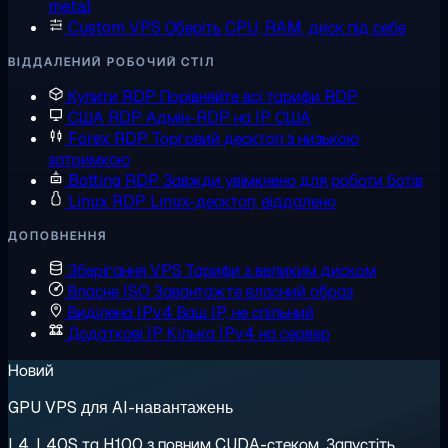
metal
Custom VPS
Оберіть CPU, RAM, диск під себе
ВІДДАЛЕНИЙ РОБОЧИЙ СТІЛ
Купити RDP
Порівняйте всі тарифи RDP
США RDP
Адмін-RDP на IP США
Forex RDP
Торговий десктоп з низькою
затримкою
Botting RDP
Завжди увімкнено для роботи ботів
Linux RDP
Linux-десктоп, віддалено
ДОПОВНЕННЯ
Зберігання VPS
Тарифи з великим диском
Власне ISO
Завантажте власний образ
Виділена IPv4
Ваш IP, не спільний
Додаткові IP
Кілька IPv4 на сервер
Новий
GPU VPS для AI-навантажень
L4, L40S та H100 з повним CUDA-стеком. Запустіть,