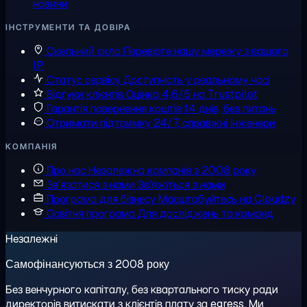
новини
ІНСТРУМЕНТИ ТА ДОВІРА
Скельний скло
Перевірте нашу мережу з вашого
IP
Статус сервісу
Доступність у реальному часі
Відгуки клієнтів
Оцінка 4,6/5 на Trustpilot
Гарантія повернення коштів
14 днів, без питань
Отримати підтримку
24/7, справжні інженери
КОМПАНІЯ
Про нас
Незалежна компанія з 2008 року
Зв'язатися з нами
Зв'яжіться з нами
Програма для бізнесу
Масштабуйтесь на Cloudzy
Освітня програма
Для досліджень та команд
Незалежні
Самофінансуються з 2008 року
Без венчурного капіталу, без квартального тиску ради
директорів витискати з клієнтів плату за egress. Ми