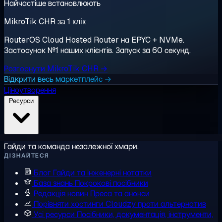
Найчастіше встановлюють
MikroTik CHR за 1 клік
RouterOS Cloud Hosted Router на EPYC + NVMe.
Застосунок №1 наших клієнтів. Запуск за 60 секунд.
Розгорнути MikroTik CHR →
Відкрити весь маркетплейс →
Ціноутворення
Ресурси
Гайди та команда незалежної хмари.
ДІЗНАЙТЕСЯ
Блог
Гайди та інженерні нотатки
База знань
Покрокові посібники
Редакція новин
Преса та анонси
Порівняти хостинги
Cloudzy проти альтернатив
Усі ресурси
Посібники, документація, інструменти,