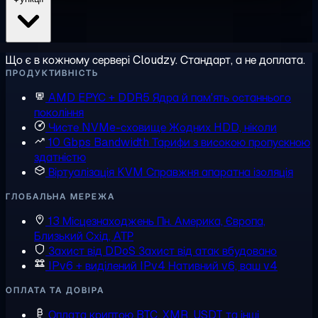
Що є в кожному сервері Cloudzy. Стандарт, а не доплата.
ПРОДУКТИВНІСТЬ
AMD EPYC + DDR5
Ядра й пам'ять останнього
покоління
Чисте NVMe-сховище
Жодних HDD, ніколи
10 Gbps Bandwidth
Тарифи з високою пропускною
здатністю
Віртуалізація KVM
Справжня апаратна ізоляція
ГЛОБАЛЬНА МЕРЕЖА
13 Місцезнаходжень
Пн. Америка, Європа,
Близький Схід, АТР
Захист від DDoS
Захист від атак вбудовано
IPv6 + виділений IPv4
Нативний v6, ваш v4
ОПЛАТА ТА ДОВІРА
Оплата криптою
BTC, XMR, USDT та інші