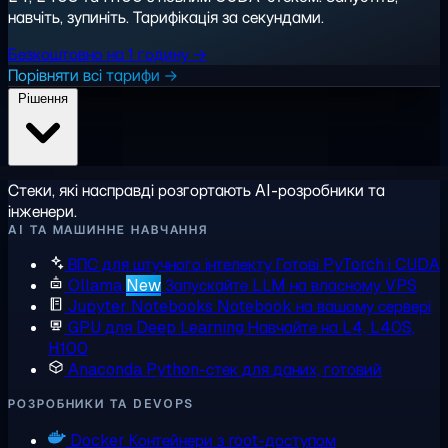
навчіть, зупиніть. Тарифікація за секундами.
Безкоштовно на 1 годину →
Порівняти всі тарифи →
Рішення
Стеки, які насправді розгортають AI-розробники та
інженери.
AI ТА МАШИННЕ НАВЧАННЯ
ВПС для штучного інтелекту
Готові PyTorch і CUDA
Ollama
New
Запускайте LLM на власному VPS
Jupyter Notebooks
Notebook на вашому сервері
GPU для Deep Learning
Навчайте на L4, L40S,
H100
Anaconda
Python-стек для даних, готовий
РОЗРОБНИКИ ТА DEVOPS
Docker
Контейнери з root-доступом