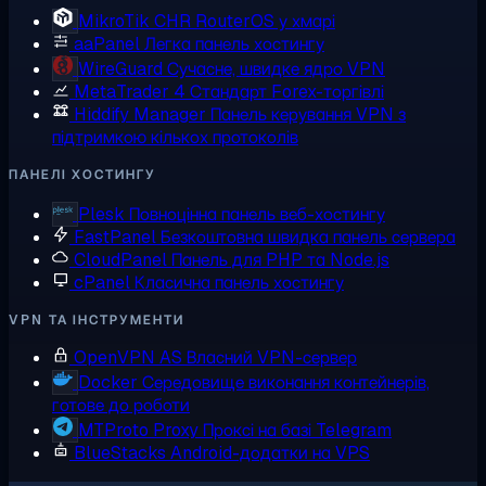
MikroTik CHR
RouterOS у хмарі
aaPanel
Легка панель хостингу
WireGuard
Сучасне, швидке ядро VPN
MetaTrader 4
Стандарт Forex-торгівлі
Hiddify Manager
Панель керування VPN з
підтримкою кількох протоколів
ПАНЕЛІ ХОСТИНГУ
Plesk
Повноцінна панель веб-хостингу
FastPanel
Безкоштовна швидка панель сервера
CloudPanel
Панель для PHP та Node.js
cPanel
Класична панель хостингу
VPN ТА ІНСТРУМЕНТИ
OpenVPN AS
Власний VPN-сервер
Docker
Середовище виконання контейнерів,
готове до роботи
MTProto Proxy
Проксі на базі Telegram
BlueStacks
Android-додатки на VPS