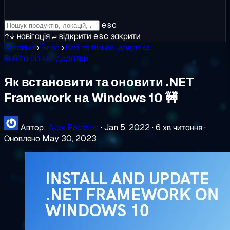
esc
↑↓
навігація
↵
відкрити
esc
закрити
Головна
›
Блог
›
Веб та бізнес-додатки
Веб та бізнес-додатки
Як встановити та оновити .NET
Framework на Windows 10 🚧
Автор:
Alex Robbins
·
Jan 5, 2022
·
6 хв читання
·
Оновлено May 30, 2023