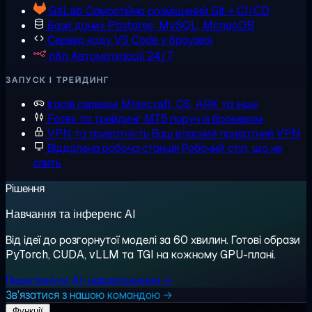
GitLab
Самостійно розміщений Git + CI/CD
Бази даних
Postgres, MySQL, MongoDB
Сервер коду
VS Code у браузері
n8n
Автоматизації 24/7
ЗАПУСК І ТРЕЙДИНГ
Ігрові сервери
Minecraft, CS, ARK та інше
Forex та трейдинг
MT5 поруч із брокером
VPN та приватність
Ваш власний приватний VPN
Віддалена робоча станція
Робочий стіл, що не
спить
Рішення
Навчання та інференс AI
Від ідеї до розгорнутої моделі за 60 хвилин. Готові образи
PyTorch, CUDA, vLLM та TGI на кожному GPU-плані.
Переглянути AI-навантаження →
Зв'язатися з нашою командою →
Функції