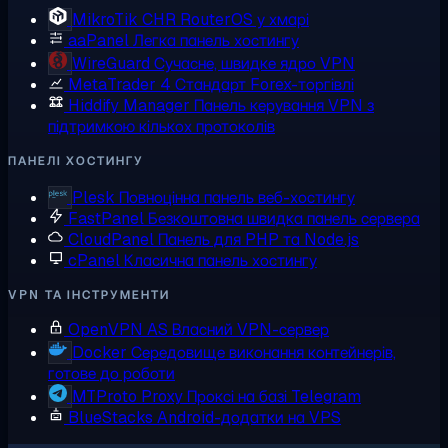
MikroTik CHR
RouterOS у хмарі
aaPanel
Легка панель хостингу
WireGuard
Сучасне, швидке ядро VPN
MetaTrader 4
Стандарт Forex-торгівлі
Hiddify Manager
Панель керування VPN з
підтримкою кількох протоколів
ПАНЕЛІ ХОСТИНГУ
Plesk
Повноцінна панель веб-хостингу
FastPanel
Безкоштовна швидка панель сервера
CloudPanel
Панель для PHP та Node.js
cPanel
Класична панель хостингу
VPN ТА ІНСТРУМЕНТИ
OpenVPN AS
Власний VPN-сервер
Docker
Середовище виконання контейнерів,
готове до роботи
MTProto Proxy
Проксі на базі Telegram
BlueStacks
Android-додатки на VPS