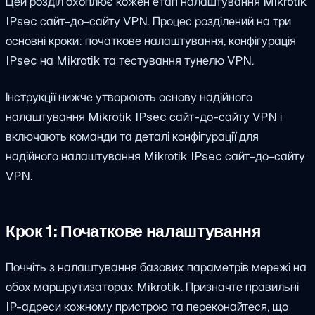
Цей розділ охоплює кожен етап налаштування Mikrotik
IPsec сайт-до-сайту VPN. Процес розділений на три
основні кроки: початкове налаштування, конфігурація
IPsec на Mikrotik та тестування тунелю VPN.
Інструкції нижче утворюють основу надійного
налаштування Mikrotik IPsec сайт-до-сайту VPN і
включають команди та деталі конфігурації для
надійного налаштування Mikrotik IPsec сайт-до-сайту
VPN.
Крок 1: Початкове налаштування
Почніть з налаштування базових параметрів мережі на
обох маршрутизаторах Mikrotik. Призначте правильні
IP-адреси кожному пристрою та переконайтеся, що