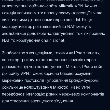
налаштуванні сайт-до-сайту Mikrotik VPN. Кожна
локація повинна мати власну схему адресації з чітко
визначеними діапазонами адрес src і dst. Якщо
маршрутизатор розташований за NAT, можуть
знадобитися додаткові налаштування, такі як правила
NAT та коригування chain srcnat.
Знайомство з концепціями, такими як IPsec тунель,
селектор трафіку та налаштування списків адрес,
допоможе під час налаштування Mikrotik IPsec сайт-
до-сайту VPN. Також корисна базова розуміння
мережевих протоколів і управління брандмауером,
оскільки це налаштування Mikrotik IPsec VPN
передбачає інтеграцію різних мережевих компонентів
для створення захищеного з'єднання.