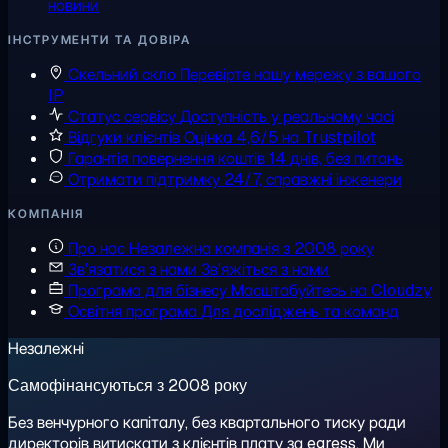
новини
ІНСТРУМЕНТИ ТА ДОВІРА
Скельний скло
Перевірте нашу мережу з вашого
IP
Статус сервісу
Доступність у реальному часі
Відгуки клієнтів
Оцінка 4,6/5 на Trustpilot
Гарантія повернення коштів
14 днів, без питань
Отримати підтримку
24/7, справжні інженери
КОМПАНІЯ
Про нас
Незалежна компанія з 2008 року
Зв'язатися з нами
Зв'яжіться з нами
Програма для бізнесу
Масштабуйтесь на Cloudzy
Освітня програма
Для досліджень та команд
Незалежні
Самофінансуються з 2008 року
Без венчурного капіталу, без квартального тиску ради
директорів витискати з клієнтів плату за egress. Ми