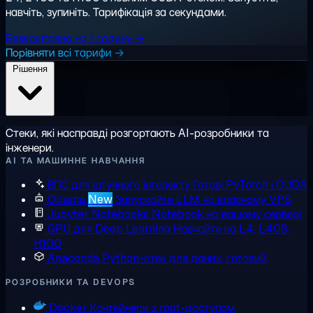
навчіть, зупиніть. Тарифікація за секундами.
Безкоштовно на 1 годину →
Порівняти всі тарифи →
Рішення
Стеки, які насправді розгортають AI-розробники та
інженери.
AI ТА МАШИННЕ НАВЧАННЯ
ВПС для штучного інтелекту
Готові PyTorch і CUDA
Ollama
New
Запускайте LLM на власному VPS
Jupyter Notebooks
Notebook на вашому сервері
GPU для Deep Learning
Навчайте на L4, L40S,
H100
Anaconda
Python-стек для даних, готовий
РОЗРОБНИКИ ТА DEVOPS
Docker
Контейнери з root-доступом