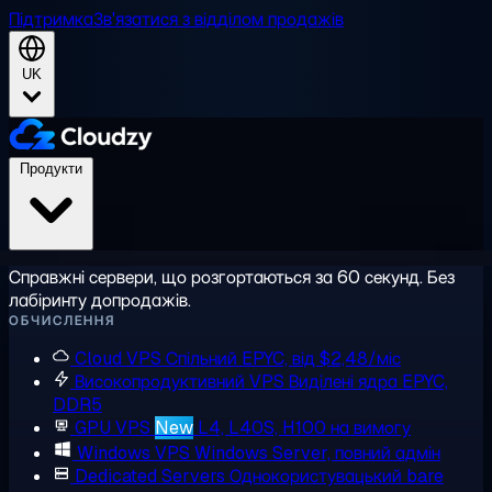
Підтримка
Зв'язатися з відділом продажів
UK
Продукти
Справжні сервери, що розгортаються за 60 секунд. Без
лабіринту допродажів.
ОБЧИСЛЕННЯ
Cloud VPS
Спільний EPYC, від $2,48/міс
Високопродуктивний VPS
Виділені ядра EPYC,
DDR5
GPU VPS
New
L4, L40S, H100 на вимогу
Windows VPS
Windows Server, повний адмін
Dedicated Servers
Однокористувацький bare