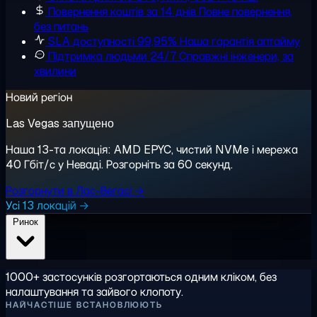
Повернення коштів за 14 днів
Повне повернення,
без питань
SLA доступності 99,95%
Наша гарантія аптайму
Підтримка людьми 24/7
Справжні інженери, за
хвилини
Новий регіон
Las Vegas запущено
Наша 13-та локація: AMD EPYC, чистий NVMe і мережа
40 Гбіт/с у Неваді. Розгорніть за 60 секунд.
Розгорнути в Лас-Вегасі →
Усі 13 локацій →
Ринок
1000+ застосунків розгортаються одним кліком, без
налаштування та зайвого клопоту.
НАЙЧАСТІШЕ ВСТАНОВЛЮЮТЬ