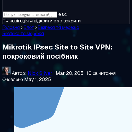
esc
↑↓
навігація
↵
відкрити
esc
закрити
Головна
›
Блог
›
Безпека та мережа
Безпека та мережа
Mikrotik IPsec Site to Site VPN:
покроковий посібник
Автор:
Nick Silver
·
Mar 20, 205
·
10 хв читання
·
Оновлено May 1, 2025