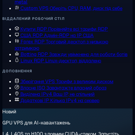
metal
Custom VPS
Оберіть CPU, RAM, диск під себе
ВІДДАЛЕНИЙ РОБОЧИЙ СТІЛ
Купити RDP
Порівняйте всі тарифи RDP
США RDP
Адмін-RDP на IP США
Forex RDP
Торговий десктоп з низькою
затримкою
Botting RDP
Завжди увімкнено для роботи ботів
Linux RDP
Linux-десктоп, віддалено
ДОПОВНЕННЯ
Зберігання VPS
Тарифи з великим диском
Власне ISO
Завантажте власний образ
Виділена IPv4
Ваш IP, не спільний
Додаткові IP
Кілька IPv4 на сервер
Новий
GPU VPS для AI-навантажень
L4, L40S та H100 з повним CUDA-стеком. Запустіть,