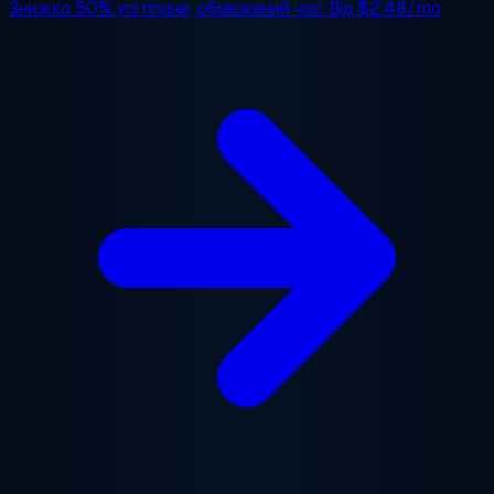
Знижка 50%
усі плани, обмежений час. Від
$2.48/mo