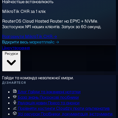
Найчастіше встановлюють
MikroTik CHR за 1 клік
RouterOS Cloud Hosted Router на EPYC + NVMe.
Застосунок №1 наших клієнтів. Запуск за 60 секунд.
Розгорнути MikroTik CHR →
Відкрити весь маркетплейс →
Ціноутворення
Ресурси
Гайди та команда незалежної хмари.
ДІЗНАЙТЕСЯ
Блог
Гайди та інженерні нотатки
База знань
Покрокові посібники
Редакція новин
Преса та анонси
Порівняти хостинги
Cloudzy проти альтернатив
Усі ресурси
Посібники, документація, інструменти,