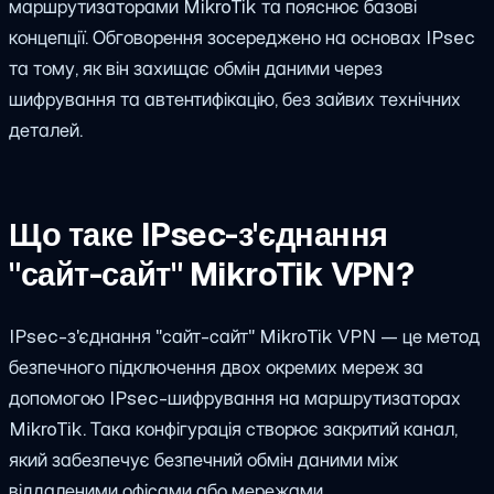
маршрутизаторами MikroTik та пояснює базові
концепції. Обговорення зосереджено на основах IPsec
та тому, як він захищає обмін даними через
шифрування та автентифікацію, без зайвих технічних
деталей.
Що таке IPsec-з'єднання
"сайт-сайт" MikroTik VPN?
IPsec-з'єднання "сайт-сайт" MikroTik VPN — це метод
безпечного підключення двох окремих мереж за
допомогою IPsec-шифрування на маршрутизаторах
MikroTik. Така конфігурація створює закритий канал,
який забезпечує безпечний обмін даними між
віддаленими офісами або мережами.