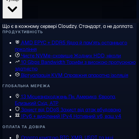
Що є в кожному сервері Cloudzy. Стандарт, а не доплата.
ПРОДУКТИВНІСТЬ
AMD EPYC + DDR5
Ядра й пам'ять останнього
покоління
Чисте NVMe-сховище
Жодних HDD, ніколи
10 Gbps Bandwidth
Тарифи з високою пропускною
здатністю
Віртуалізація KVM
Справжня апаратна ізоляція
ГЛОБАЛЬНА МЕРЕЖА
13 Місцезнаходжень
Пн. Америка, Європа,
Близький Схід, АТР
Захист від DDoS
Захист від атак вбудовано
IPv6 + виділений IPv4
Нативний v6, ваш v4
ОПЛАТА ТА ДОВІРА
Оплата криптою
BTC, XMR, USDT та інші