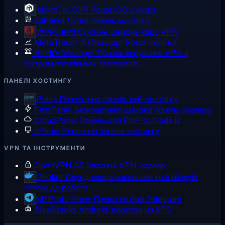
MikroTik CHR
RouterOS у хмарі
aaPanel
Легка панель хостингу
WireGuard
Сучасне, швидке ядро VPN
MetaTrader 4
Стандарт Forex-торгівлі
Hiddify Manager
Панель керування VPN з
підтримкою кількох протоколів
ПАНЕЛІ ХОСТИНГУ
Plesk
Повноцінна панель веб-хостингу
FastPanel
Безкоштовна швидка панель сервера
CloudPanel
Панель для PHP та Node.js
cPanel
Класична панель хостингу
VPN ТА ІНСТРУМЕНТИ
OpenVPN AS
Власний VPN-сервер
Docker
Середовище виконання контейнерів,
готове до роботи
MTProto Proxy
Проксі на базі Telegram
BlueStacks
Android-додатки на VPS