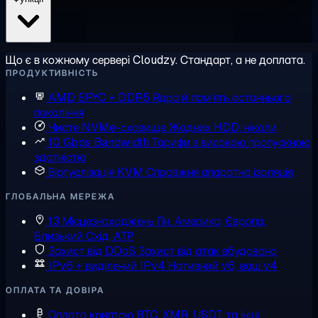
Що є в кожному сервері Cloudzy. Стандарт, а не доплата.
ПРОДУКТИВНІСТЬ
AMD EPYC + DDR5
Ядра й пам'ять останнього
покоління
Чисте NVMe-сховище
Жодних HDD, ніколи
10 Gbps Bandwidth
Тарифи з високою пропускною
здатністю
Віртуалізація KVM
Справжня апаратна ізоляція
ГЛОБАЛЬНА МЕРЕЖА
13 Місцезнаходжень
Пн. Америка, Європа,
Близький Схід, АТР
Захист від DDoS
Захист від атак вбудовано
IPv6 + виділений IPv4
Нативний v6, ваш v4
ОПЛАТА ТА ДОВІРА
Оплата криптою
BTC, XMR, USDT та інші