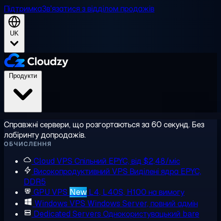
Підтримка
Зв'язатися з відділом продажів
UK
Продукти
Справжні сервери, що розгортаються за 60 секунд. Без
лабіринту допродажів.
ОБЧИСЛЕННЯ
Cloud VPS
Спільний EPYC, від $2,48/міс
Високопродуктивний VPS
Виділені ядра EPYC,
DDR5
GPU VPS
New
L4, L40S, H100 на вимогу
Windows VPS
Windows Server, повний адмін
Dedicated Servers
Однокористувацький bare