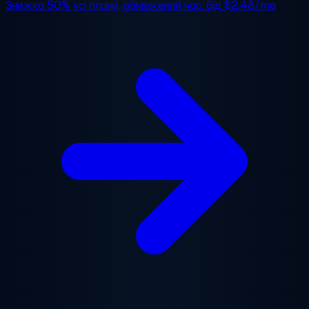
Знижка 50%
усі плани, обмежений час. Від
$2.48/mo