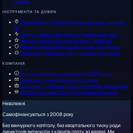
новини
ІНСТРУМЕНТИ ТА ДОВІРА
Скельний скло
Перевірте нашу мережу з вашого
IP
Статус сервісу
Доступність у реальному часі
Відгуки клієнтів
Оцінка 4,6/5 на Trustpilot
Гарантія повернення коштів
14 днів, без питань
Отримати підтримку
24/7, справжні інженери
КОМПАНІЯ
Про нас
Незалежна компанія з 2008 року
Зв'язатися з нами
Зв'яжіться з нами
Програма для бізнесу
Масштабуйтесь на Cloudzy
Освітня програма
Для досліджень та команд
Незалежні
Самофінансуються з 2008 року
Без венчурного капіталу, без квартального тиску ради
директорів витискати з клієнтів плату за egress. Ми