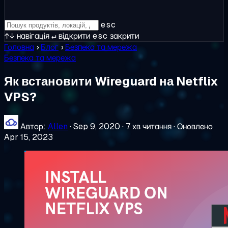
esc
↑↓
навігація
↵
відкрити
esc
закрити
Головна
›
Блог
›
Безпека та мережа
Безпека та мережа
Як встановити Wireguard на Netflix
VPS?
Автор:
Allen
·
Sep 9, 2020
·
7 хв читання
·
Оновлено
Apr 15, 2023