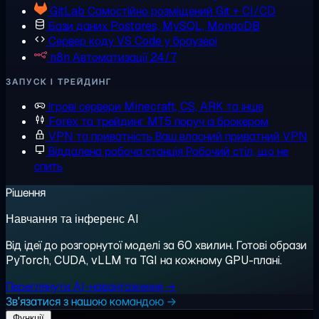
GitLab
Самостійно розміщений Git + CI/CD
Бази даних
Postgres, MySQL, MongoDB
Сервер коду
VS Code у браузері
n8n
Автоматизації 24/7
ЗАПУСК І ТРЕЙДИНГ
Ігрові сервери
Minecraft, CS, ARK та інше
Forex та трейдинг
MT5 поруч із брокером
VPN та приватність
Ваш власний приватний VPN
Віддалена робоча станція
Робочий стіл, що не
спить
Рішення
Навчання та інференс AI
Від ідеї до розгорнутої моделі за 60 хвилин. Готові образи
PyTorch, CUDA, vLLM та TGI на кожному GPU-плані.
Переглянути AI-навантаження →
Зв'язатися з нашою командою →
Функції