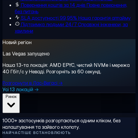
Повернення коштів за 14 днів
Повне повернення,
без питань
SLA доступності 99,95%
Наша гарантія аптайму
Підтримка людьми 24/7
Справжні інженери, за
хвилини
Новий регіон
Las Vegas запущено
Наша 13-та локація: AMD EPYC, чистий NVMe і мережа
40 Гбіт/с у Неваді. Розгорніть за 60 секунд.
Розгорнути в Лас-Вегасі →
Усі 13 локацій →
Ринок
1000+ застосунків розгортаються одним кліком, без
налаштування та зайвого клопоту.
НАЙЧАСТІШЕ ВСТАНОВЛЮЮТЬ