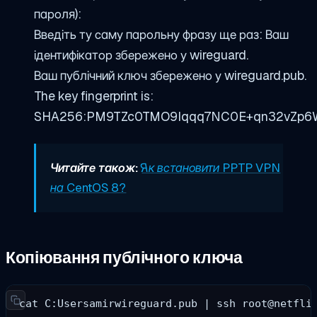
пароля):
Введіть ту саму парольну фразу ще раз: Ваш
ідентифікатор збережено у wireguard.
Ваш публічний ключ збережено у wireguard.pub.
The key fingerprint is:
SHA256:PM9TZc0TMO9Iqqq7NC0E+qn32vZp6
Читайте також:
Як встановити PPTP VPN
на CentOS 8?
Копіювання публічного ключа
cat C:Usersamirwireguard.pub | ssh 
root@netfli