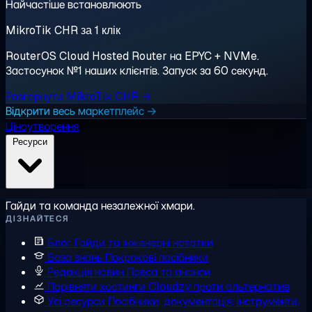
Найчастіше встановлюють
MikroTik CHR за 1 клік
RouterOS Cloud Hosted Router на EPYC + NVMe.
Застосунок №1 наших клієнтів. Запуск за 60 секунд.
Розгорнути MikroTik CHR →
Відкрити весь маркетплейс →
Ціноутворення
Ресурси
Гайди та команда незалежної хмари.
ДІЗНАЙТЕСЯ
Блог
Гайди та інженерні нотатки
База знань
Покрокові посібники
Редакція новин
Преса та анонси
Порівняти хостинги
Cloudzy проти альтернатив
Усі ресурси
Посібники, документація, інструменти,