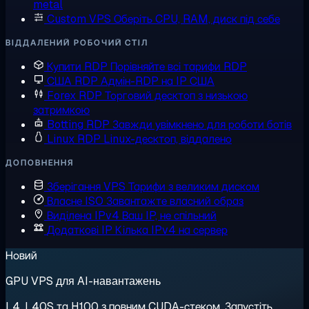
metal
Custom VPS
Оберіть CPU, RAM, диск під себе
ВІДДАЛЕНИЙ РОБОЧИЙ СТІЛ
Купити RDP
Порівняйте всі тарифи RDP
США RDP
Адмін-RDP на IP США
Forex RDP
Торговий десктоп з низькою
затримкою
Botting RDP
Завжди увімкнено для роботи ботів
Linux RDP
Linux-десктоп, віддалено
ДОПОВНЕННЯ
Зберігання VPS
Тарифи з великим диском
Власне ISO
Завантажте власний образ
Виділена IPv4
Ваш IP, не спільний
Додаткові IP
Кілька IPv4 на сервер
Новий
GPU VPS для AI-навантажень
L4, L40S та H100 з повним CUDA-стеком. Запустіть,