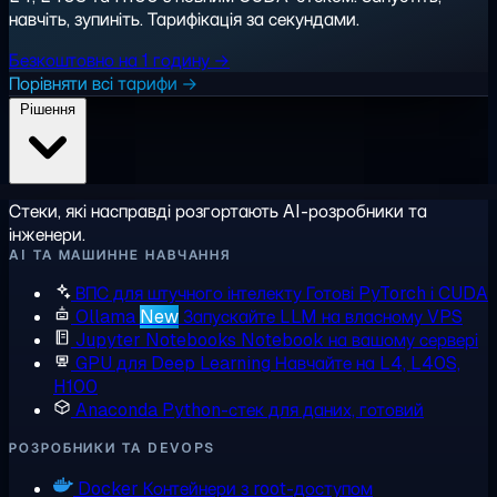
навчіть, зупиніть. Тарифікація за секундами.
Безкоштовно на 1 годину →
Порівняти всі тарифи →
Рішення
Стеки, які насправді розгортають AI-розробники та
інженери.
AI ТА МАШИННЕ НАВЧАННЯ
ВПС для штучного інтелекту
Готові PyTorch і CUDA
Ollama
New
Запускайте LLM на власному VPS
Jupyter Notebooks
Notebook на вашому сервері
GPU для Deep Learning
Навчайте на L4, L40S,
H100
Anaconda
Python-стек для даних, готовий
РОЗРОБНИКИ ТА DEVOPS
Docker
Контейнери з root-доступом