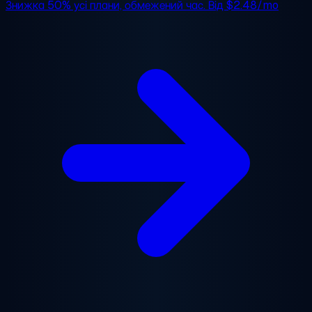
Знижка 50%
усі плани, обмежений час. Від
$2.48/mo