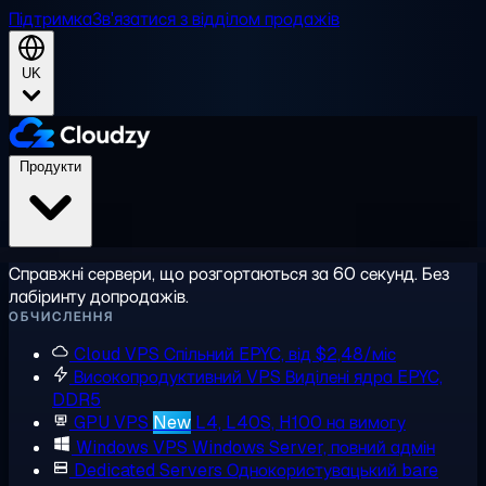
Підтримка
Зв'язатися з відділом продажів
UK
Продукти
Справжні сервери, що розгортаються за 60 секунд. Без
лабіринту допродажів.
ОБЧИСЛЕННЯ
Cloud VPS
Спільний EPYC, від $2,48/міс
Високопродуктивний VPS
Виділені ядра EPYC,
DDR5
GPU VPS
New
L4, L40S, H100 на вимогу
Windows VPS
Windows Server, повний адмін
Dedicated Servers
Однокористувацький bare