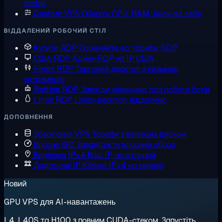
metal
Custom VPS
Оберіть CPU, RAM, диск під себе
ВІДДАЛЕНИЙ РОБОЧИЙ СТІЛ
Купити RDP
Порівняйте всі тарифи RDP
США RDP
Адмін-RDP на IP США
Forex RDP
Торговий десктоп з низькою
затримкою
Botting RDP
Завжди увімкнено для роботи ботів
Linux RDP
Linux-десктоп, віддалено
ДОПОВНЕННЯ
Зберігання VPS
Тарифи з великим диском
Власне ISO
Завантажте власний образ
Виділена IPv4
Ваш IP, не спільний
Додаткові IP
Кілька IPv4 на сервер
Новий
GPU VPS для AI-навантажень
L4, L40S та H100 з повним CUDA-стеком. Запустіть,