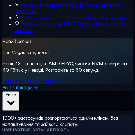
Повернення коштів за 14 днів
Повне повернення,
без питань
SLA доступності 99,95%
Наша гарантія аптайму
Підтримка людьми 24/7
Справжні інженери, за
хвилини
Новий регіон
Las Vegas запущено
Наша 13-та локація: AMD EPYC, чистий NVMe і мережа
40 Гбіт/с у Неваді. Розгорніть за 60 секунд.
Розгорнути в Лас-Вегасі →
Усі 13 локацій →
Ринок
1000+ застосунків розгортаються одним кліком, без
налаштування та зайвого клопоту.
НАЙЧАСТІШЕ ВСТАНОВЛЮЮТЬ