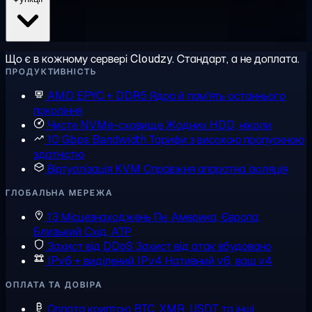
Що є в кожному сервері Cloudzy. Стандарт, а не доплата.
ПРОДУКТИВНІСТЬ
AMD EPYC + DDR5
Ядра й пам'ять останнього
покоління
Чисте NVMe-сховище
Жодних HDD, ніколи
10 Gbps Bandwidth
Тарифи з високою пропускною
здатністю
Віртуалізація KVM
Справжня апаратна ізоляція
ГЛОБАЛЬНА МЕРЕЖА
13 Місцезнаходжень
Пн. Америка, Європа,
Близький Схід, АТР
Захист від DDoS
Захист від атак вбудовано
IPv6 + виділений IPv4
Нативний v6, ваш v4
ОПЛАТА ТА ДОВІРА
Оплата криптою
BTC, XMR, USDT та інші