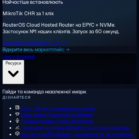
Найчастіше встановлюють
MikroTik CHR за 1 клік
RouterOS Cloud Hosted Router на EPYC + NVMe.
Застосунок №1 наших клієнтів. Запуск за 60 секунд.
Розгорнути MikroTik CHR →
Відкрити весь маркетплейс →
Ціноутворення
Ресурси
Гайди та команда незалежної хмари.
ДІЗНАЙТЕСЯ
Блог
Гайди та інженерні нотатки
База знань
Покрокові посібники
Редакція новин
Преса та анонси
Порівняти хостинги
Cloudzy проти альтернатив
Усі ресурси
Посібники, документація, інструменти,