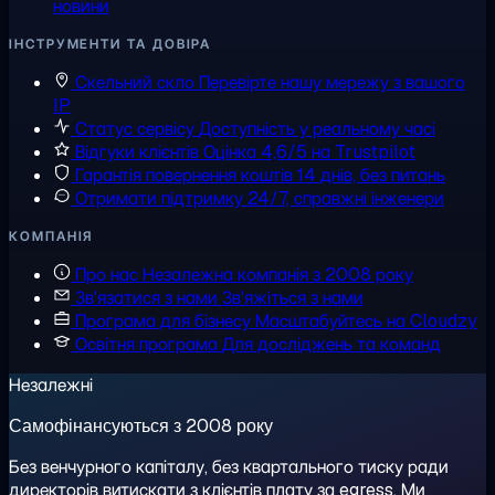
новини
ІНСТРУМЕНТИ ТА ДОВІРА
Скельний скло
Перевірте нашу мережу з вашого
IP
Статус сервісу
Доступність у реальному часі
Відгуки клієнтів
Оцінка 4,6/5 на Trustpilot
Гарантія повернення коштів
14 днів, без питань
Отримати підтримку
24/7, справжні інженери
КОМПАНІЯ
Про нас
Незалежна компанія з 2008 року
Зв'язатися з нами
Зв'яжіться з нами
Програма для бізнесу
Масштабуйтесь на Cloudzy
Освітня програма
Для досліджень та команд
Незалежні
Самофінансуються з 2008 року
Без венчурного капіталу, без квартального тиску ради
директорів витискати з клієнтів плату за egress. Ми