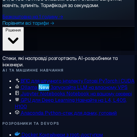
навчіть, зупиніть. Тарифікація за секундами.
Безкоштовно на 1 годину →
Порівняти всі тарифи →
Рішення
Стеки, які насправді розгортають AI-розробники та
інженери.
AI ТА МАШИННЕ НАВЧАННЯ
ВПС для штучного інтелекту
Готові PyTorch і CUDA
Ollama
New
Запускайте LLM на власному VPS
Jupyter Notebooks
Notebook на вашому сервері
GPU для Deep Learning
Навчайте на L4, L40S,
H100
Anaconda
Python-стек для даних, готовий
РОЗРОБНИКИ ТА DEVOPS
Docker
Контейнери з root-доступом