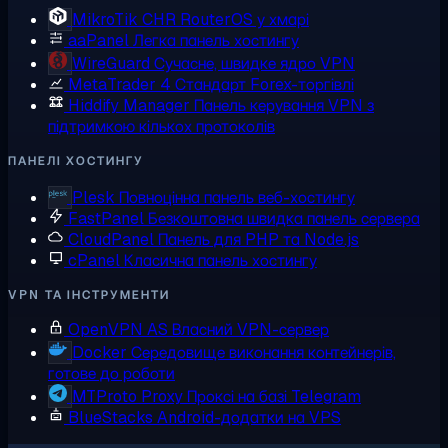
MikroTik CHR
RouterOS у хмарі
aaPanel
Легка панель хостингу
WireGuard
Сучасне, швидке ядро VPN
MetaTrader 4
Стандарт Forex-торгівлі
Hiddify Manager
Панель керування VPN з
підтримкою кількох протоколів
ПАНЕЛІ ХОСТИНГУ
Plesk
Повноцінна панель веб-хостингу
FastPanel
Безкоштовна швидка панель сервера
CloudPanel
Панель для PHP та Node.js
cPanel
Класична панель хостингу
VPN ТА ІНСТРУМЕНТИ
OpenVPN AS
Власний VPN-сервер
Docker
Середовище виконання контейнерів,
готове до роботи
MTProto Proxy
Проксі на базі Telegram
BlueStacks
Android-додатки на VPS