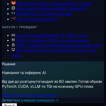
GitLab
Самостійно розміщений Git + CI/CD
Бази даних
Postgres, MySQL, MongoDB
Сервер коду
VS Code у браузері
n8n
Автоматизації 24/7
ЗАПУСК І ТРЕЙДИНГ
Ігрові сервери
Minecraft, CS, ARK та інше
Forex та трейдинг
MT5 поруч із брокером
VPN та приватність
Ваш власний приватний VPN
Віддалена робоча станція
Робочий стіл, що не
спить
Рішення
Навчання та інференс AI
Від ідеї до розгорнутої моделі за 60 хвилин. Готові образи
PyTorch, CUDA, vLLM та TGI на кожному GPU-плані.
Переглянути AI-навантаження →
Зв'язатися з нашою командою →
Функції