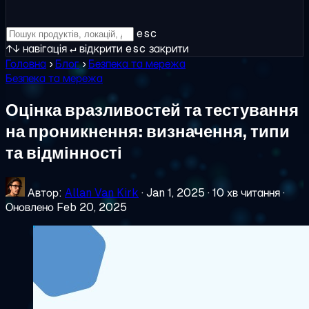
esc
↑↓
навігація
↵
відкрити
esc
закрити
Головна
›
Блог
›
Безпека та мережа
Безпека та мережа
Оцінка вразливостей та тестування
на проникнення: визначення, типи
та відмінності
Автор:
Allan Van Kirk
·
Jan 1, 2025
·
10 хв читання
·
Оновлено Feb 20, 2025