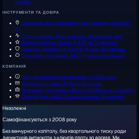
новини
ІНСТРУМЕНТИ ТА ДОВІРА
Скельний скло
Перевірте нашу мережу з вашого
IP
Статус сервісу
Доступність у реальному часі
Відгуки клієнтів
Оцінка 4,6/5 на Trustpilot
Гарантія повернення коштів
14 днів, без питань
Отримати підтримку
24/7, справжні інженери
КОМПАНІЯ
Про нас
Незалежна компанія з 2008 року
Зв'язатися з нами
Зв'яжіться з нами
Програма для бізнесу
Масштабуйтесь на Cloudzy
Освітня програма
Для досліджень та команд
Незалежні
Самофінансуються з 2008 року
Без венчурного капіталу, без квартального тиску ради
директорів витискати з клієнтів плату за egress. Ми