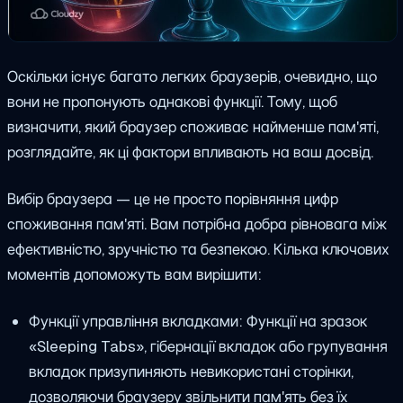
Оскільки існує багато легких браузерів, очевидно, що
вони не пропонують однакові функції. Тому, щоб
визначити, який браузер споживає найменше пам'яті,
розглядайте, як ці фактори впливають на ваш досвід.
Вибір браузера — це не просто порівняння цифр
споживання пам'яті. Вам потрібна добра рівновага між
ефективністю, зручністю та безпекою. Кілька ключових
моментів допоможуть вам вирішити:
Функції управління вкладками: Функції на зразок
«Sleeping Tabs», гібернації вкладок або групування
вкладок призупиняють невикористані сторінки,
дозволяючи браузеру звільнити пам'ять без їх