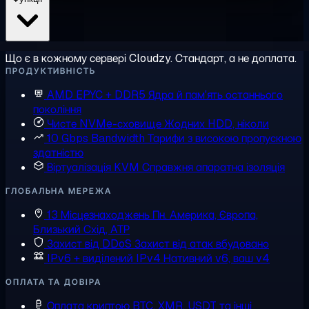
Що є в кожному сервері Cloudzy. Стандарт, а не доплата.
ПРОДУКТИВНІСТЬ
AMD EPYC + DDR5
Ядра й пам'ять останнього
покоління
Чисте NVMe-сховище
Жодних HDD, ніколи
10 Gbps Bandwidth
Тарифи з високою пропускною
здатністю
Віртуалізація KVM
Справжня апаратна ізоляція
ГЛОБАЛЬНА МЕРЕЖА
13 Місцезнаходжень
Пн. Америка, Європа,
Близький Схід, АТР
Захист від DDoS
Захист від атак вбудовано
IPv6 + виділений IPv4
Нативний v6, ваш v4
ОПЛАТА ТА ДОВІРА
Оплата криптою
BTC, XMR, USDT та інші