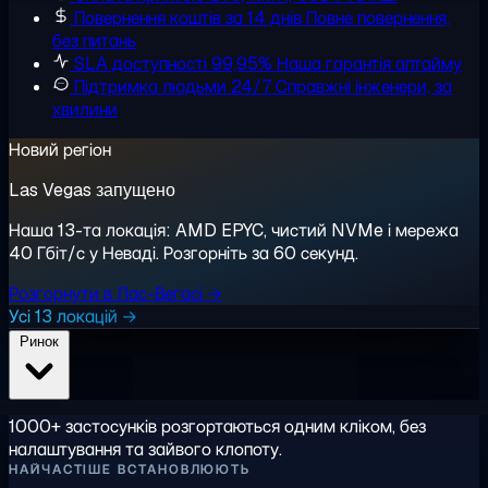
Повернення коштів за 14 днів
Повне повернення,
без питань
SLA доступності 99,95%
Наша гарантія аптайму
Підтримка людьми 24/7
Справжні інженери, за
хвилини
Новий регіон
Las Vegas запущено
Наша 13-та локація: AMD EPYC, чистий NVMe і мережа
40 Гбіт/с у Неваді. Розгорніть за 60 секунд.
Розгорнути в Лас-Вегасі →
Усі 13 локацій →
Ринок
1000+ застосунків розгортаються одним кліком, без
налаштування та зайвого клопоту.
НАЙЧАСТІШЕ ВСТАНОВЛЮЮТЬ