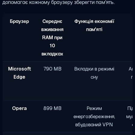
допомагає кожному браузеру зберегти пам'ять.
Браузер
Середнє
Функція економії
вживання
пам'яті
RAM при
10
вкладках
Microsoft
790 MB
Вкладки в режимі
Ав
Edge
сну
п
Opera
899 MB
Режим
Під
енергозбереження,
мул
вбудований VPN
с