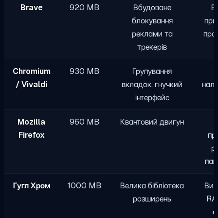
Brave
920 MB
Вбудоване
Б
блокування
при
реклами та
про
трекерів
Chromium
930 MB
Групування
/ Vivaldi
вкладок, гнучкий
нал
інтерфейс
Mozilla
960 MB
Квантовий двигун
Firefox
пр
р
пам
Гугл Хром
1000 MB
Велика бібліотека
Вим
розширень
RA
е