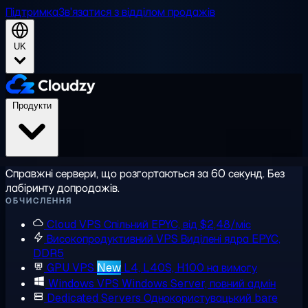
Підтримка
Зв'язатися з відділом продажів
UK
Продукти
Справжні сервери, що розгортаються за 60 секунд. Без
лабіринту допродажів.
ОБЧИСЛЕННЯ
Cloud VPS
Спільний EPYC, від $2,48/міс
Високопродуктивний VPS
Виділені ядра EPYC,
DDR5
GPU VPS
New
L4, L40S, H100 на вимогу
Windows VPS
Windows Server, повний адмін
Dedicated Servers
Однокористувацький bare