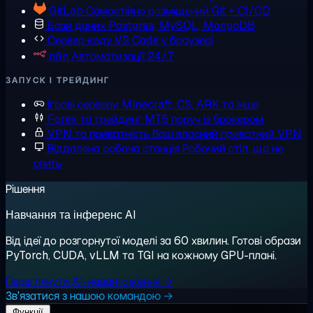
GitLab
Самостійно розміщений Git + CI/CD
Бази даних
Postgres, MySQL, MongoDB
Сервер коду
VS Code у браузері
n8n
Автоматизації 24/7
ЗАПУСК І ТРЕЙДИНГ
Ігрові сервери
Minecraft, CS, ARK та інше
Forex та трейдинг
MT5 поруч із брокером
VPN та приватність
Ваш власний приватний VPN
Віддалена робоча станція
Робочий стіл, що не
спить
Рішення
Навчання та інференс AI
Від ідеї до розгорнутої моделі за 60 хвилин. Готові образи
PyTorch, CUDA, vLLM та TGI на кожному GPU-плані.
Переглянути AI-навантаження →
Зв'язатися з нашою командою →
Функції