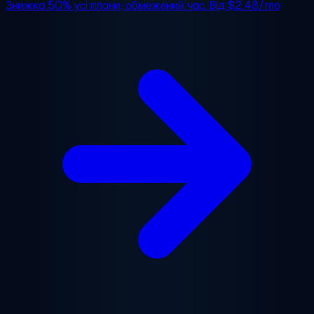
Знижка 50%
усі плани, обмежений час. Від
$2.48/mo