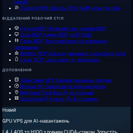
metal
Custom VPS
Оберіть CPU, RAM, диск під себе
ВІДДАЛЕНИЙ РОБОЧИЙ СТІЛ
Купити RDP
Порівняйте всі тарифи RDP
США RDP
Адмін-RDP на IP США
Forex RDP
Торговий десктоп з низькою
затримкою
Botting RDP
Завжди увімкнено для роботи ботів
Linux RDP
Linux-десктоп, віддалено
ДОПОВНЕННЯ
Зберігання VPS
Тарифи з великим диском
Власне ISO
Завантажте власний образ
Виділена IPv4
Ваш IP, не спільний
Додаткові IP
Кілька IPv4 на сервер
Новий
GPU VPS для AI-навантажень
L4, L40S та H100 з повним CUDA-стеком. Запустіть,