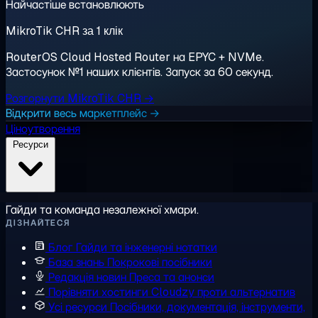
Найчастіше встановлюють
MikroTik CHR за 1 клік
RouterOS Cloud Hosted Router на EPYC + NVMe.
Застосунок №1 наших клієнтів. Запуск за 60 секунд.
Розгорнути MikroTik CHR →
Відкрити весь маркетплейс →
Ціноутворення
Ресурси
Гайди та команда незалежної хмари.
ДІЗНАЙТЕСЯ
Блог
Гайди та інженерні нотатки
База знань
Покрокові посібники
Редакція новин
Преса та анонси
Порівняти хостинги
Cloudzy проти альтернатив
Усі ресурси
Посібники, документація, інструменти,