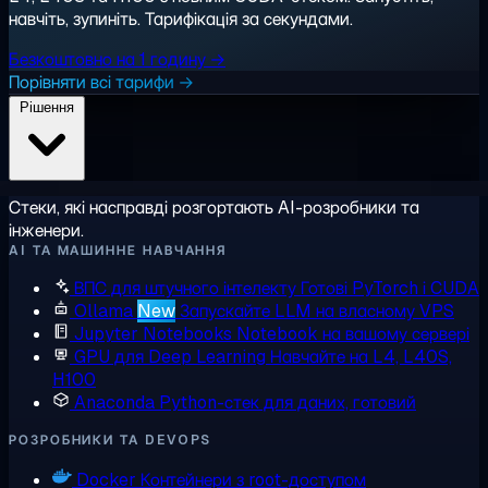
навчіть, зупиніть. Тарифікація за секундами.
Безкоштовно на 1 годину →
Порівняти всі тарифи →
Рішення
Стеки, які насправді розгортають AI-розробники та
інженери.
AI ТА МАШИННЕ НАВЧАННЯ
ВПС для штучного інтелекту
Готові PyTorch і CUDA
Ollama
New
Запускайте LLM на власному VPS
Jupyter Notebooks
Notebook на вашому сервері
GPU для Deep Learning
Навчайте на L4, L40S,
H100
Anaconda
Python-стек для даних, готовий
РОЗРОБНИКИ ТА DEVOPS
Docker
Контейнери з root-доступом