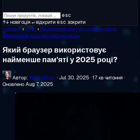
esc
↑↓
навігація
↵
відкрити
esc
закрити
Головна
›
Блог
›
Віддалений доступ і робоче місце
Віддалений доступ і робоче місце
Який браузер використовує
найменше пам'яті у 2025 році?
Автор:
Nick Silver
·
Jul 30, 2025
·
17 хв читання
·
Оновлено Aug 7, 2025