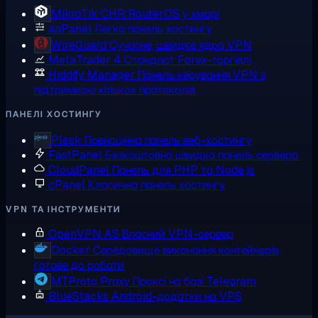
MikroTik CHR
RouterOS у хмарі
aaPanel
Легка панель хостингу
WireGuard
Сучасне, швидке ядро VPN
MetaTrader 4
Стандарт Forex-торгівлі
Hiddify Manager
Панель керування VPN з
підтримкою кількох протоколів
ПАНЕЛІ ХОСТИНГУ
Plesk
Повноцінна панель веб-хостингу
FastPanel
Безкоштовна швидка панель сервера
CloudPanel
Панель для PHP та Node.js
cPanel
Класична панель хостингу
VPN ТА ІНСТРУМЕНТИ
OpenVPN AS
Власний VPN-сервер
Docker
Середовище виконання контейнерів,
готове до роботи
MTProto Proxy
Проксі на базі Telegram
BlueStacks
Android-додатки на VPS