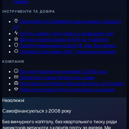
новини
ІНСТРУМЕНТИ ТА ДОВІРА
Скельний скло
Перевірте нашу мережу з вашого
IP
Статус сервісу
Доступність у реальному часі
Відгуки клієнтів
Оцінка 4,6/5 на Trustpilot
Гарантія повернення коштів
14 днів, без питань
Отримати підтримку
24/7, справжні інженери
КОМПАНІЯ
Про нас
Незалежна компанія з 2008 року
Зв'язатися з нами
Зв'яжіться з нами
Програма для бізнесу
Масштабуйтесь на Cloudzy
Освітня програма
Для досліджень та команд
Незалежні
Самофінансуються з 2008 року
Без венчурного капіталу, без квартального тиску ради
директорів витискати з клієнтів плату за egress. Ми