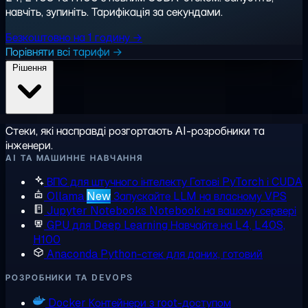
навчіть, зупиніть. Тарифікація за секундами.
Безкоштовно на 1 годину →
Порівняти всі тарифи →
Рішення
Стеки, які насправді розгортають AI-розробники та
інженери.
AI ТА МАШИННЕ НАВЧАННЯ
ВПС для штучного інтелекту
Готові PyTorch і CUDA
Ollama
New
Запускайте LLM на власному VPS
Jupyter Notebooks
Notebook на вашому сервері
GPU для Deep Learning
Навчайте на L4, L40S,
H100
Anaconda
Python-стек для даних, готовий
РОЗРОБНИКИ ТА DEVOPS
Docker
Контейнери з root-доступом