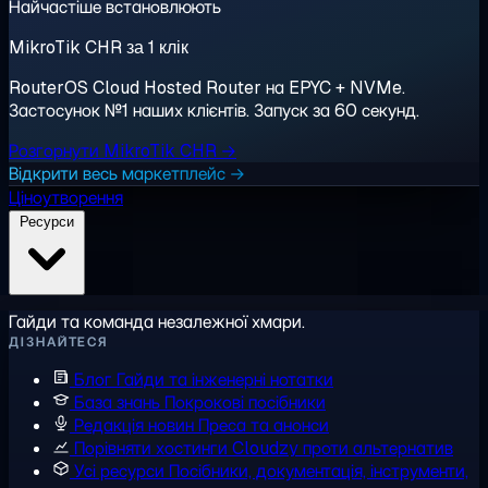
Найчастіше встановлюють
MikroTik CHR за 1 клік
RouterOS Cloud Hosted Router на EPYC + NVMe.
Застосунок №1 наших клієнтів. Запуск за 60 секунд.
Розгорнути MikroTik CHR →
Відкрити весь маркетплейс →
Ціноутворення
Ресурси
Гайди та команда незалежної хмари.
ДІЗНАЙТЕСЯ
Блог
Гайди та інженерні нотатки
База знань
Покрокові посібники
Редакція новин
Преса та анонси
Порівняти хостинги
Cloudzy проти альтернатив
Усі ресурси
Посібники, документація, інструменти,