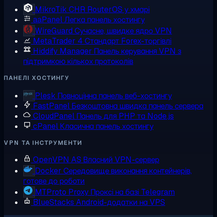
MikroTik CHR
RouterOS у хмарі
aaPanel
Легка панель хостингу
WireGuard
Сучасне, швидке ядро VPN
MetaTrader 4
Стандарт Forex-торгівлі
Hiddify Manager
Панель керування VPN з
підтримкою кількох протоколів
ПАНЕЛІ ХОСТИНГУ
Plesk
Повноцінна панель веб-хостингу
FastPanel
Безкоштовна швидка панель сервера
CloudPanel
Панель для PHP та Node.js
cPanel
Класична панель хостингу
VPN ТА ІНСТРУМЕНТИ
OpenVPN AS
Власний VPN-сервер
Docker
Середовище виконання контейнерів,
готове до роботи
MTProto Proxy
Проксі на базі Telegram
BlueStacks
Android-додатки на VPS