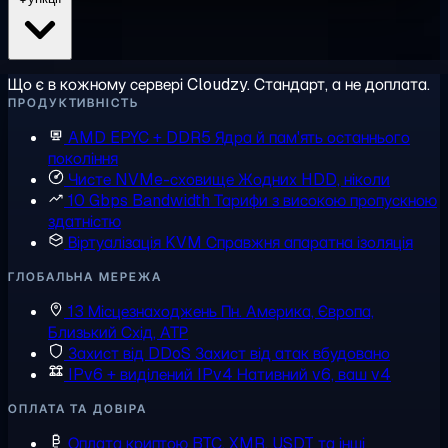
Що є в кожному сервері Cloudzy. Стандарт, а не доплата.
ПРОДУКТИВНІСТЬ
AMD EPYC + DDR5
Ядра й пам'ять останнього
покоління
Чисте NVMe-сховище
Жодних HDD, ніколи
10 Gbps Bandwidth
Тарифи з високою пропускною
здатністю
Віртуалізація KVM
Справжня апаратна ізоляція
ГЛОБАЛЬНА МЕРЕЖА
13 Місцезнаходжень
Пн. Америка, Європа,
Близький Схід, АТР
Захист від DDoS
Захист від атак вбудовано
IPv6 + виділений IPv4
Нативний v6, ваш v4
ОПЛАТА ТА ДОВІРА
Оплата криптою
BTC, XMR, USDT та інші