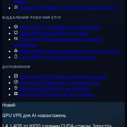
metal
Custom VPS
Оберіть CPU, RAM, диск під себе
ВІДДАЛЕНИЙ РОБОЧИЙ СТІЛ
Купити RDP
Порівняйте всі тарифи RDP
США RDP
Адмін-RDP на IP США
Forex RDP
Торговий десктоп з низькою
затримкою
Botting RDP
Завжди увімкнено для роботи ботів
Linux RDP
Linux-десктоп, віддалено
ДОПОВНЕННЯ
Зберігання VPS
Тарифи з великим диском
Власне ISO
Завантажте власний образ
Виділена IPv4
Ваш IP, не спільний
Додаткові IP
Кілька IPv4 на сервер
Новий
GPU VPS для AI-навантажень
L4, L40S та H100 з повним CUDA-стеком. Запустіть,