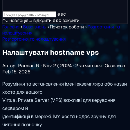
esc
↑↓
навігація
↵
відкрити
esc
закрити
Головна
›
База знань
›
Початок роботи
›
Розгортання та
налаштування
Розгортання та налаштування
Налаштувати hostname vps
Автор: Parnian R.
·
Nov 27, 2024
·
2 хв читання
·
Оновлено
Feb 15, 2026
Розуміння та встановлення імені екземпляра або назви
хоста для вашого
Virtual Private Server (VPS) важливі для керування
сервером й
ідентифікації в мережі. Ім'я хоста надає зручну для
читання позначку