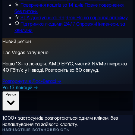
Повернення коштів за 14 днів
Повне повернення,
без питань
SLA доступності 99,95%
Наша гарантія аптайму
Підтримка людьми 24/7
Справжні інженери, за
хвилини
Новий регіон
Las Vegas запущено
Наша 13-та локація: AMD EPYC, чистий NVMe і мережа
40 Гбіт/с у Неваді. Розгорніть за 60 секунд.
Розгорнути в Лас-Вегасі →
Усі 13 локацій →
Ринок
1000+ застосунків розгортаються одним кліком, без
налаштування та зайвого клопоту.
НАЙЧАСТІШЕ ВСТАНОВЛЮЮТЬ