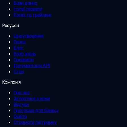
Бази даних
Ігрові сервери
Forex та трейдинг
Ресурси
Ціноутворення
Ринок
Блог
База знань
Порівняти
Документація API
Стан
Компанія
Про нас
Зв'язатися з нами
Відгуки
Програма для бізнесу
Освіта
Отримати підтримку