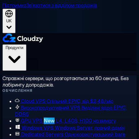
Підтримка
Зв'язатися з відділом продажів
UK
Продукти
Справжні сервери, що розгортаються за 60 секунд. Без
лабіринту допродажів.
ОБЧИСЛЕННЯ
Cloud VPS
Спільний EPYC, від $2,48/міс
Високопродуктивний VPS
Виділені ядра EPYC,
DDR5
GPU VPS
New
L4, L40S, H100 на вимогу
Windows VPS
Windows Server, повний адмін
Dedicated Servers
Однокористувацький bare