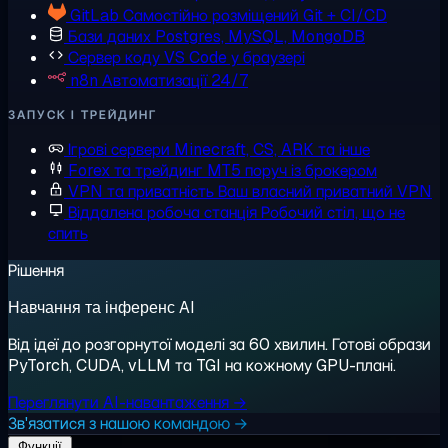
GitLab
Самостійно розміщений Git + CI/CD
Бази даних
Postgres, MySQL, MongoDB
Сервер коду
VS Code у браузері
n8n
Автоматизації 24/7
ЗАПУСК І ТРЕЙДИНГ
Ігрові сервери
Minecraft, CS, ARK та інше
Forex та трейдинг
MT5 поруч із брокером
VPN та приватність
Ваш власний приватний VPN
Віддалена робоча станція
Робочий стіл, що не
спить
Рішення
Навчання та інференс AI
Від ідеї до розгорнутої моделі за 60 хвилин. Готові образи
PyTorch, CUDA, vLLM та TGI на кожному GPU-плані.
Переглянути AI-навантаження →
Зв'язатися з нашою командою →
Функції