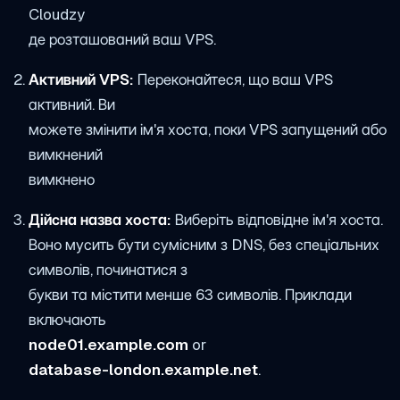
Cloudzy
де розташований ваш VPS.
Активний VPS:
Переконайтеся, що ваш VPS
активний. Ви
можете змінити ім'я хоста, поки VPS запущений або
вимкнений
вимкнено
Дійсна назва хоста:
Виберіть відповідне ім'я хоста.
Воно мусить бути сумісним з DNS, без спеціальних
символів, починатися з
букви та містити менше 63 символів. Приклади
включають
node01.example.com
or
database-london.example.net
.