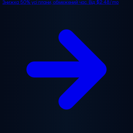
Знижка 50%
усі плани, обмежений час. Від
$2.48/mo