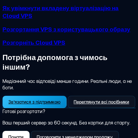
Як увімкнути вкладену віртуалізацію на
Cloud VPS
Розгортання VPS з користувацького образу
Розгорніть Cloud VPS
Потрібна допомога з чимось
іншим?
Медіанний час відповіді менше години. Реальні люди, а не
боти.
Зв'язатися з підтримкою
Переглянути всі посібники
Готові розгортати?
Ваш перший сервер за 60 секунд. Без картки для старту.
Почати
Поговорити з менеджером продажу