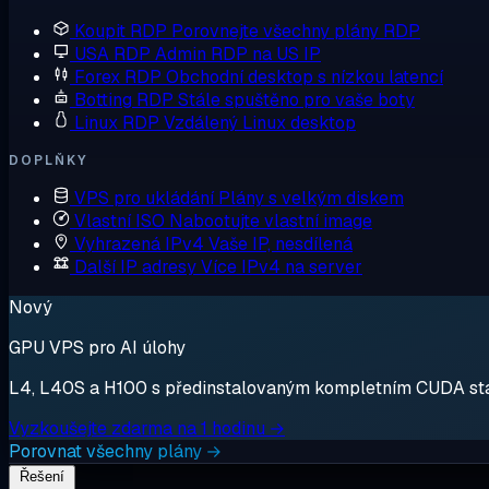
Koupit RDP
Porovnejte všechny plány RDP
USA RDP
Admin RDP na US IP
Forex RDP
Obchodní desktop s nízkou latencí
Botting RDP
Stále spuštěno pro vaše boty
Linux RDP
Vzdálený Linux desktop
DOPLŇKY
VPS pro ukládání
Plány s velkým diskem
Vlastní ISO
Nabootujte vlastní image
Vyhrazená IPv4
Vaše IP, nesdílená
Další IP adresy
Více IPv4 na server
Nový
GPU VPS pro AI úlohy
L4, L40S a H100 s předinstalovaným kompletním CUDA stack
Vyzkoušejte zdarma na 1 hodinu →
Porovnat všechny plány →
Řešení