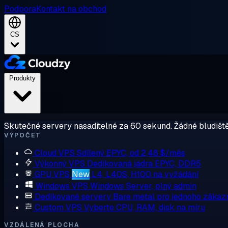
Podpora
Kontakt na obchod
CS
Produkty
Skutečné servery nasaditelné za 60 sekund. Žádné bludiště
VÝPOČET
Cloud VPS
Sdílený EPYC, od 2,48 $/měs
Výkonný VPS
Dedikovaná jádra EPYC, DDR5
GPU VPS
New
L4, L40S, H100 na vyžádání
Windows VPS
Windows Server, plný admin
Dedikované servery
Bare metal pro jednoho zákaz
Custom VPS
Vyberte CPU, RAM, disk na míru
VZDÁLENÁ PLOCHA