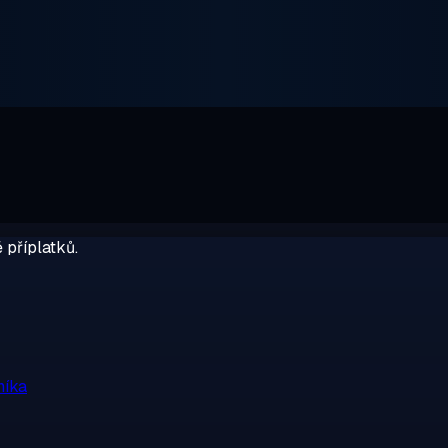
 příplatků.
níka