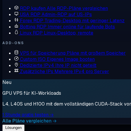
RDP kaufen
Alle RDP-Pläne vergleichen
USA RDP
Admin-RDP auf US-IPs
Forex RDP
Trading-Desktop mit geringer Latenz
Botting RDP
Immer online für laufende Bots
Linux RDP
Linux-Desktop, remote
ADD-ONS
VPS für Speicherung
Pläne mit großem Speicher
Custom ISO
Eigenes Image booten
Dedizierte IPv4
Ihre IP, nicht geteilt
Zusätzliche IPs
Mehrere IPv4 pro Server
Neu
GPU VPS für KI-Workloads
L4, L40S und H100 mit dem vollständigen CUDA-Stack vorin
1 Stunde gratis testen →
Alle Pläne vergleichen →
Lösungen