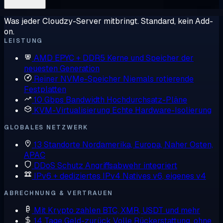
Was jeder Cloudzy-Server mitbringt. Standard, kein Add-
on.
LEISTUNG
AMD EPYC + DDR5
Kerne und Speicher der
neuesten Generation
Reiner NVMe-Speicher
Niemals rotierende
Festplatten
10 Gbps Bandwidth
Hochdurchsatz-Pläne
KVM-Virtualisierung
Echte Hardware-Isolierung
GLOBALES NETZWERK
13 Standorte
Nordamerika, Europa, Naher Osten,
APAC
DDoS Schutz
Angriffsabwehr integriert
IPv6 + dediziertes IPv4
Natives v6, eigenes v4
ABRECHNUNG & VERTRAUEN
Mit Krypto zahlen
BTC, XMR, USDT und mehr
14 Tage Geld-zurück
Volle Rückerstattung, ohne