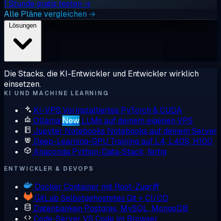
1 Stunde gratis testen →
Alle Pläne vergleichen →
Lösungen
Die Stacks, die KI-Entwickler und Entwickler wirklich
einsetzen.
KI UND MACHINE LEARNING
KI-VPS
Vorinstalliertes PyTorch & CUDA
Ollama
New
LLMs auf deinem eigenen VPS
Jupyter Notebooks
Notebooks auf deinem Server
Deep-Learning-GPU
Training auf L4, L40S, H100
Anaconda
Python-Data-Stack, fertig
ENTWICKLER & DEVOPS
Docker
Container mit Root-Zugriff
GitLab
Selbstgehostetes Git + CI/CD
Datenbanken
Postgres, MySQL, MongoDB
Code-Server
VS Code im Browser