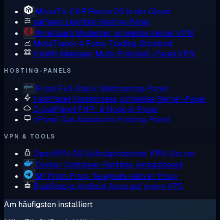
MikroTik CHR
RouterOS in der Cloud
aaPanel
Leichtes Hosting-Panel
WireGuard
Moderner, schneller Kernel VPN
MetaTrader 4
Forex-Trading-Standard
Hiddify Manager
Multi-Protokoll-Panel VPN
HOSTING-PANELS
Plesk
Full-Stack-Webhosting-Panel
FastPanel
Kostenloses, schnelles Server-Panel
CloudPanel
PHP- & Node.js-Panel
cPanel
Das klassische Hosting-Panel
VPN & TOOLS
OpenVPN AS
Selbstgehosteter VPN-Server
Docker
Container-Runtime, einsatzbereit
MTProto Proxy
Telegram-nativer Proxy
BlueStacks
Android-Apps auf einem VPS
Am häufigsten installiert