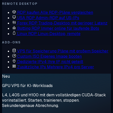
REMOTE DESKTOP
RDP kaufen
Alle RDP-Pläne vergleichen
USA RDP
Admin-RDP auf US-IPs
Forex RDP
Trading-Desktop mit geringer Latenz
Botting RDP
Immer online für laufende Bots
Linux RDP
Linux-Desktop, remote
ADD-ONS
VPS für Speicherung
Pläne mit großem Speicher
Custom ISO
Eigenes Image booten
Dedizierte IPv4
Ihre IP, nicht geteilt
Zusätzliche IPs
Mehrere IPv4 pro Server
Neu
GPU VPS für KI-Workloads
L4, L40S und H100 mit dem vollständigen CUDA-Stack
vorinstalliert. Starten, trainieren, stoppen.
Sekundengenaue Abrechnung.