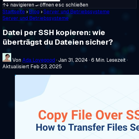
↑↓
navigieren
↵
öffnen
esc
schließen
Startseite
›
Blog
›
Server und Betriebssysteme
Server und Betriebssysteme
Datei per SSH kopieren: wie
überträgst du Dateien sicher?
Von
Ada Lovegood
·
Jan 31, 2024
·
6 Min. Lesezeit
·
Aktualisiert Feb 23, 2025