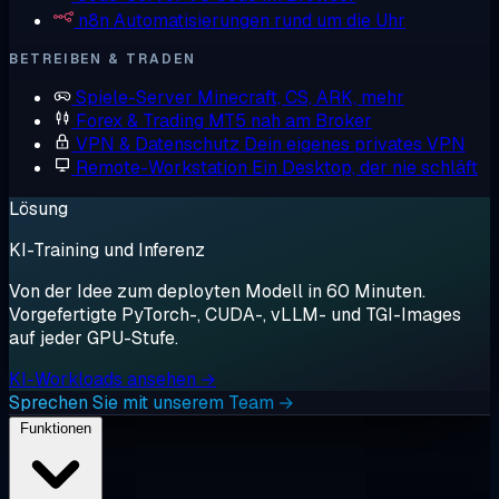
n8n
Automatisierungen rund um die Uhr
BETREIBEN & TRADEN
Spiele-Server
Minecraft, CS, ARK, mehr
Forex & Trading
MT5 nah am Broker
VPN & Datenschutz
Dein eigenes privates VPN
Remote-Workstation
Ein Desktop, der nie schläft
Lösung
KI-Training und Inferenz
Von der Idee zum deployten Modell in 60 Minuten.
Vorgefertigte PyTorch-, CUDA-, vLLM- und TGI-Images
auf jeder GPU-Stufe.
KI-Workloads ansehen →
Sprechen Sie mit unserem Team →
Funktionen