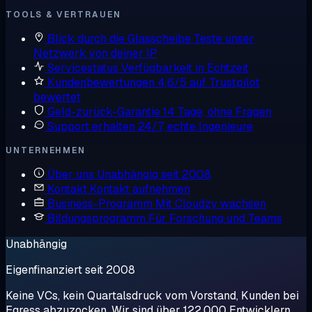
TOOLS & VERTRAUEN
Blick durch die Glasscheibe
Teste unser
Netzwerk von deiner IP
Servicestatus
Verfügbarkeit in Echtzeit
Kundenbewertungen
4,6/5 auf Trustpilot
bewertet
Geld-zurück-Garantie
14 Tage, ohne Fragen
Support erhalten
24/7, echte Ingenieure
UNTERNEHMEN
Über uns
Unabhängig seit 2008
Kontakt
Kontakt aufnehmen
Business-Programm
Mit Cloudzy wachsen
Bildungsprogramm
Für Forschung und Teams
Unabhängig
Eigenfinanziert seit 2008
Keine VCs, kein Quartalsdruck vom Vorstand, Kunden bei
Egress abzuzocken. Wir sind über 122.000 Entwicklern