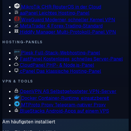
MikroTik CHR
RouterOS in der Cloud
aaPanel
Leichtes Hosting-Panel
WireGuard
Moderner, schneller Kernel VPN
MetaTrader 4
Forex-Trading-Standard
Hiddify Manager
Multi-Protokoll-Panel VPN
HOSTING-PANELS
Plesk
Full-Stack-Webhosting-Panel
FastPanel
Kostenloses, schnelles Server-Panel
CloudPanel
PHP- & Node.js-Panel
cPanel
Das klassische Hosting-Panel
VPN & TOOLS
OpenVPN AS
Selbstgehosteter VPN-Server
Docker
Container-Runtime, einsatzbereit
MTProto Proxy
Telegram-nativer Proxy
BlueStacks
Android-Apps auf einem VPS
Am häufigsten installiert