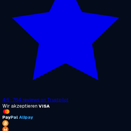
4.6
·
764
reviews on
Trustpilot
Wir akzeptieren
VISA
Pay
Pal
Alipay