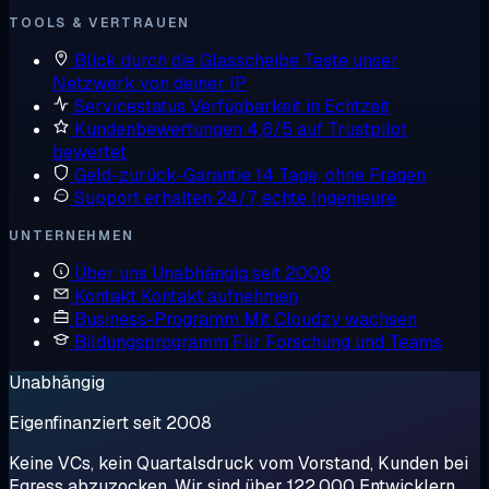
TOOLS & VERTRAUEN
Blick durch die Glasscheibe
Teste unser
Netzwerk von deiner IP
Servicestatus
Verfügbarkeit in Echtzeit
Kundenbewertungen
4,6/5 auf Trustpilot
bewertet
Geld-zurück-Garantie
14 Tage, ohne Fragen
Support erhalten
24/7, echte Ingenieure
UNTERNEHMEN
Über uns
Unabhängig seit 2008
Kontakt
Kontakt aufnehmen
Business-Programm
Mit Cloudzy wachsen
Bildungsprogramm
Für Forschung und Teams
Unabhängig
Eigenfinanziert seit 2008
Keine VCs, kein Quartalsdruck vom Vorstand, Kunden bei
Egress abzuzocken. Wir sind über 122.000 Entwicklern