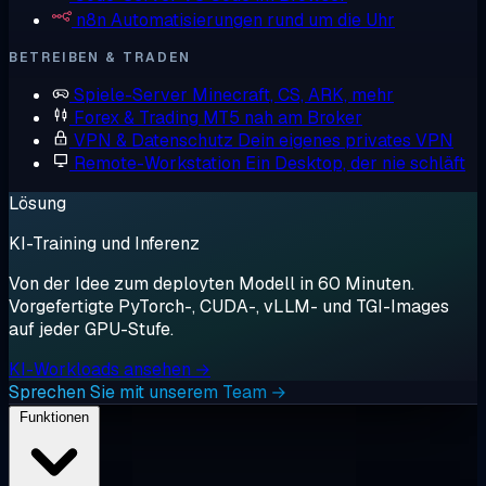
n8n
Automatisierungen rund um die Uhr
BETREIBEN & TRADEN
Spiele-Server
Minecraft, CS, ARK, mehr
Forex & Trading
MT5 nah am Broker
VPN & Datenschutz
Dein eigenes privates VPN
Remote-Workstation
Ein Desktop, der nie schläft
Lösung
KI-Training und Inferenz
Von der Idee zum deployten Modell in 60 Minuten.
Vorgefertigte PyTorch-, CUDA-, vLLM- und TGI-Images
auf jeder GPU-Stufe.
KI-Workloads ansehen →
Sprechen Sie mit unserem Team →
Funktionen