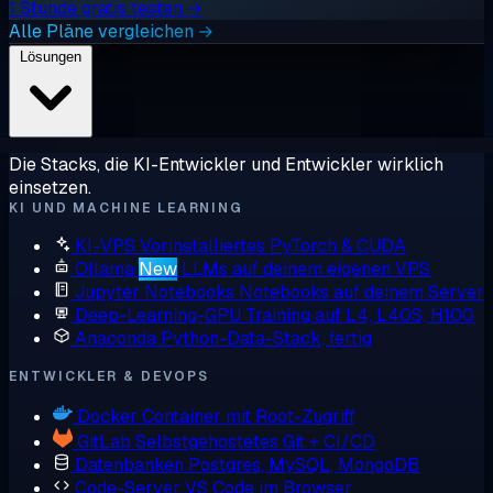
1 Stunde gratis testen →
Alle Pläne vergleichen →
Lösungen
Die Stacks, die KI-Entwickler und Entwickler wirklich
einsetzen.
KI UND MACHINE LEARNING
KI-VPS
Vorinstalliertes PyTorch & CUDA
Ollama
New
LLMs auf deinem eigenen VPS
Jupyter Notebooks
Notebooks auf deinem Server
Deep-Learning-GPU
Training auf L4, L40S, H100
Anaconda
Python-Data-Stack, fertig
ENTWICKLER & DEVOPS
Docker
Container mit Root-Zugriff
GitLab
Selbstgehostetes Git + CI/CD
Datenbanken
Postgres, MySQL, MongoDB
Code-Server
VS Code im Browser