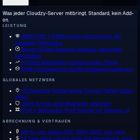
Was jeder Cloudzy-Server mitbringt. Standard, kein Add-
on.
LEISTUNG
AMD EPYC + DDR5
Kerne und Speicher der
neuesten Generation
Reiner NVMe-Speicher
Niemals rotierende
Festplatten
10 Gbps Bandwidth
Hochdurchsatz-Pläne
KVM-Virtualisierung
Echte Hardware-Isolierung
GLOBALES NETZWERK
13 Standorte
Nordamerika, Europa, Naher Osten,
APAC
DDoS Schutz
Angriffsabwehr integriert
IPv6 + dediziertes IPv4
Natives v6, eigenes v4
ABRECHNUNG & VERTRAUEN
Mit Krypto zahlen
BTC, XMR, USDT und mehr
14 Tage Geld-zurück
Volle Rückerstattung, ohne