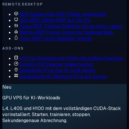
REMOTE DESKTOP
RDP kaufen
Alle RDP-Pläne vergleichen
USA RDP
Admin-RDP auf US-IPs
Forex RDP
Trading-Desktop mit geringer Latenz
Botting RDP
Immer online für laufende Bots
Linux RDP
Linux-Desktop, remote
ADD-ONS
VPS für Speicherung
Pläne mit großem Speicher
Custom ISO
Eigenes Image booten
Dedizierte IPv4
Ihre IP, nicht geteilt
Zusätzliche IPs
Mehrere IPv4 pro Server
Neu
GPU VPS für KI-Workloads
L4, L40S und H100 mit dem vollständigen CUDA-Stack
vorinstalliert. Starten, trainieren, stoppen.
Sekundengenaue Abrechnung.