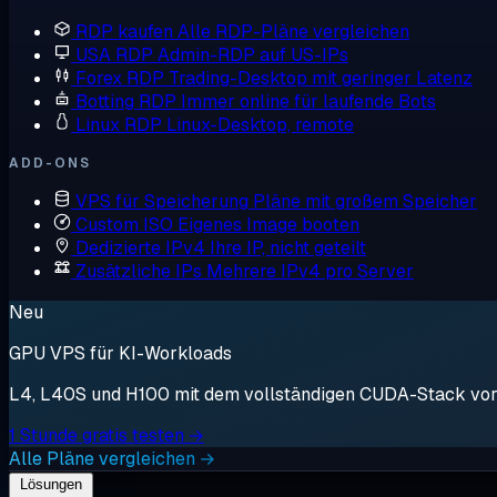
RDP kaufen
Alle RDP-Pläne vergleichen
USA RDP
Admin-RDP auf US-IPs
Forex RDP
Trading-Desktop mit geringer Latenz
Botting RDP
Immer online für laufende Bots
Linux RDP
Linux-Desktop, remote
ADD-ONS
VPS für Speicherung
Pläne mit großem Speicher
Custom ISO
Eigenes Image booten
Dedizierte IPv4
Ihre IP, nicht geteilt
Zusätzliche IPs
Mehrere IPv4 pro Server
Neu
GPU VPS für KI-Workloads
L4, L40S und H100 mit dem vollständigen CUDA-Stack vorin
1 Stunde gratis testen →
Alle Pläne vergleichen →
Lösungen