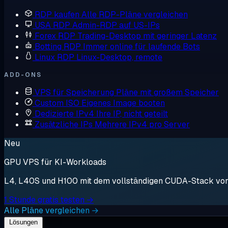
RDP kaufen
Alle RDP-Pläne vergleichen
USA RDP
Admin-RDP auf US-IPs
Forex RDP
Trading-Desktop mit geringer Latenz
Botting RDP
Immer online für laufende Bots
Linux RDP
Linux-Desktop, remote
ADD-ONS
VPS für Speicherung
Pläne mit großem Speicher
Custom ISO
Eigenes Image booten
Dedizierte IPv4
Ihre IP, nicht geteilt
Zusätzliche IPs
Mehrere IPv4 pro Server
Neu
GPU VPS für KI-Workloads
L4, L40S und H100 mit dem vollständigen CUDA-Stack vorin
1 Stunde gratis testen →
Alle Pläne vergleichen →
Lösungen