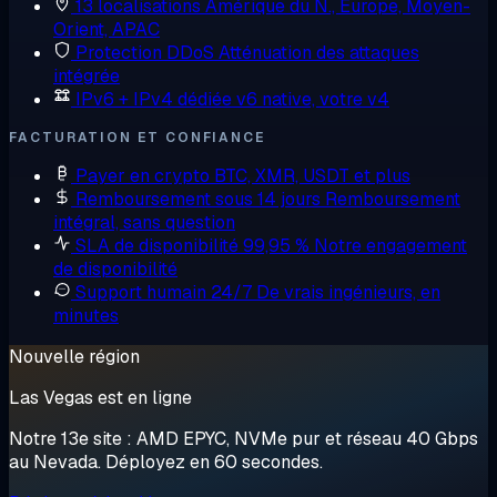
13 localisations
Amérique du N., Europe, Moyen-
Orient, APAC
Protection DDoS
Atténuation des attaques
intégrée
IPv6 + IPv4 dédiée
v6 native, votre v4
FACTURATION ET CONFIANCE
Payer en crypto
BTC, XMR, USDT et plus
Remboursement sous 14 jours
Remboursement
intégral, sans question
SLA de disponibilité 99,95 %
Notre engagement
de disponibilité
Support humain 24/7
De vrais ingénieurs, en
minutes
Nouvelle région
Las Vegas est en ligne
Notre 13e site : AMD EPYC, NVMe pur et réseau 40 Gbps
au Nevada. Déployez en 60 secondes.