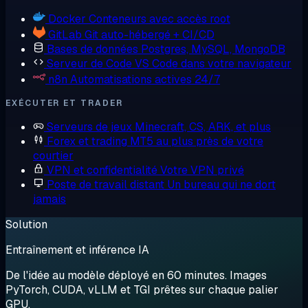
Docker
Conteneurs avec accès root
GitLab
Git auto-hébergé + CI/CD
Bases de données
Postgres, MySQL, MongoDB
Serveur de Code
VS Code dans votre navigateur
n8n
Automatisations actives 24/7
EXÉCUTER ET TRADER
Serveurs de jeux
Minecraft, CS, ARK, et plus
Forex et trading
MT5 au plus près de votre
courtier
VPN et confidentialité
Votre VPN privé
Poste de travail distant
Un bureau qui ne dort
jamais
Solution
Entraînement et inférence IA
De l'idée au modèle déployé en 60 minutes. Images
PyTorch, CUDA, vLLM et TGI prêtes sur chaque palier
GPU.