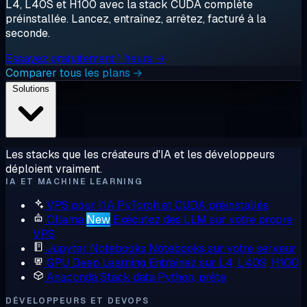
L4, L40S et H100 avec la stack CUDA complète
préinstallée. Lancez, entraînez, arrêtez, facturé à la
seconde.
Essayez gratuitement 1 heure →
Comparer tous les plans →
Solutions
Les stacks que les créateurs d'IA et les développeurs
déploient vraiment.
IA ET MACHINE LEARNING
VPS pour l'IA
PyTorch et CUDA préinstallés
Ollama
New
Exécutez des LLM sur votre propre
VPS
Jupyter Notebooks
Notebooks sur votre serveur
GPU Deep Learning
Entraînez sur L4, L40S, H100
Anaconda
Stack data Python, prête
DÉVELOPPEURS ET DEVOPS