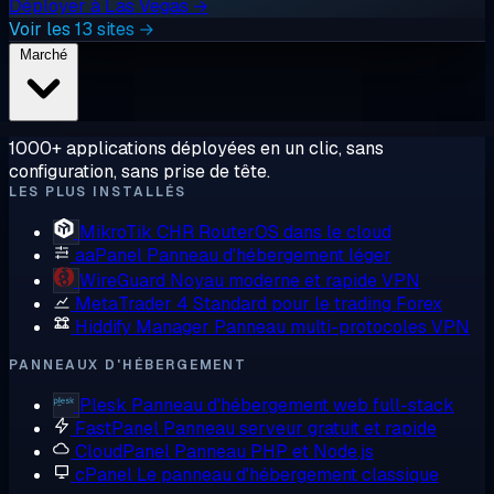
Déployer à Las Vegas →
Voir les 13 sites →
Marché
1000+ applications déployées en un clic, sans
configuration, sans prise de tête.
LES PLUS INSTALLÉS
MikroTik CHR
RouterOS dans le cloud
aaPanel
Panneau d'hébergement léger
WireGuard
Noyau moderne et rapide VPN
MetaTrader 4
Standard pour le trading Forex
Hiddify Manager
Panneau multi-protocoles VPN
PANNEAUX D'HÉBERGEMENT
Plesk
Panneau d'hébergement web full-stack
FastPanel
Panneau serveur gratuit et rapide
CloudPanel
Panneau PHP et Node.js
cPanel
Le panneau d'hébergement classique