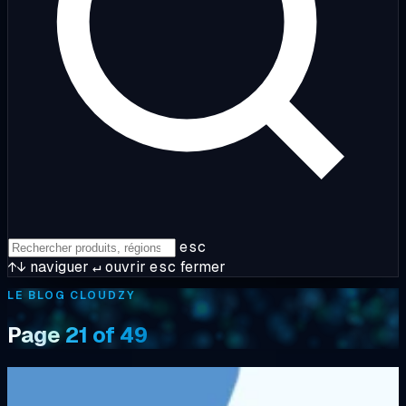
esc
↑↓
naviguer
↵
ouvrir
esc
fermer
LE BLOG CLOUDZY
Page
21 of 49