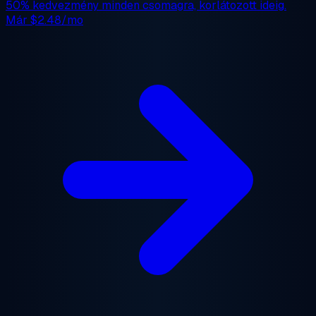
50% kedvezmény
minden csomagra, korlátozott ideig.
Már
$2.48/mo