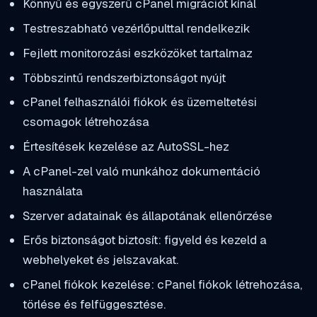
Könnyű és egyszerű cPanel migrációt kínál
Testreszabható vezérlőpulttal rendelkezik
Fejlett monitorozási eszközöket tartalmaz
Többszintű rendszerbiztonságot nyújt
cPanel felhasználói fiókok és üzemeltetési
csomagok létrehozása
Értesítések kezelése az AutoSSL-hez
A cPanel-zel való munkához dokumentáció
használata
Szerver adatainak és állapotának ellenőrzése
Erős biztonságot biztosít: figyeld és kezeld a
webhelyeket és jelszavakat.
cPanel fiókok kezelése: cPanel fiókok létrehozása,
törlése és felfüggesztése.