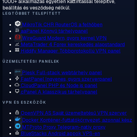
1000+ alkalmazás egyetlen kattintással telepítve,
beállítás és vesződség nélkül.
LEGTÖBBET TELEPÍTETT
MikroTik CHR
RouterOS a felhőben
aaPanel
Könnyű tárhelypanel
WireGuard
Modern, gyors kernel VPN
MetaTrader 4
Forex kereskedés alapstandard
Hiddify Manager
Többprotokollú VPN panel
ÜZEMELTETÉSI PANELEK
Plesk
Full-stack webtárhely panel
FastPanel
Ingyenes, gyors szerverpanel
CloudPanel
PHP és Node.js panel
cPanel
A klasszikus tárhelypanel
VPN ÉS ESZKÖZÖK
OpenVPN AS
Saját üzemeltetésű VPN szerver
Docker
Konténer-futtatókörnyezet, azonnal kész
MTProto Proxy
Telegram-natív proxy
BlueStacks
Android appok VPS-en