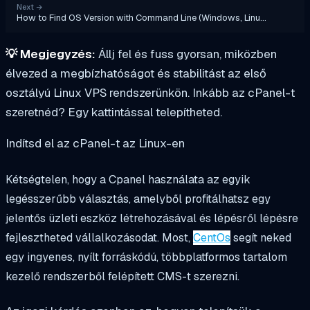
Next
→
How to Find OS Version with Command Line (Windows, Linu…
💡
Megjegyzés:
Állj fel és fuss gyorsan, miközben
élvezed a megbízhatóságot és stabilitást az első
osztályú Linux VPS rendszerünkön. Inkább az cPanel-t
szeretnéd? Egy kattintással telepítheted.
Indítsd el az cPanel-t az Linux-en
Kétségtelen, hogy a Cpanel használata az egyik
legésszerűbb választás, amelyből profitálhatsz egy
jelentős üzleti eszköz létrehozásával és lépésről lépésre
fejlesztheted vállalkozásodat. Most,
CentOs
segít neked
egy ingyenes, nyílt forráskódú, többplatformos tartalom
kezelő rendszerből felépített CMS-t szerezni.