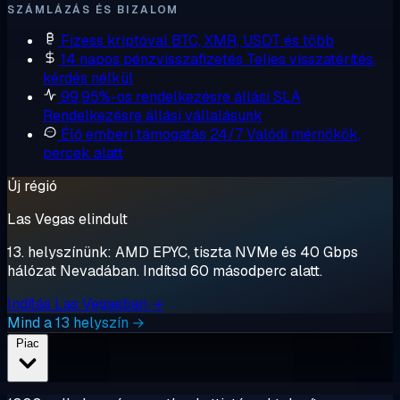
SZÁMLÁZÁS ÉS BIZALOM
Fizess kriptóval
BTC, XMR, USDT és több
14 napos pénzvisszafizetés
Teljes visszatérítés,
kérdés nélkül
99,95%-os rendelkezésre állási SLA
Rendelkezésre állási vállalásunk
Élő emberi támogatás 24/7
Valódi mérnökök,
percek alatt
Új régió
Las Vegas elindult
13. helyszínünk: AMD EPYC, tiszta NVMe és 40 Gbps
hálózat Nevadában. Indítsd 60 másodperc alatt.
Indítás Las Vegasban →
Mind a 13 helyszín →
Piac