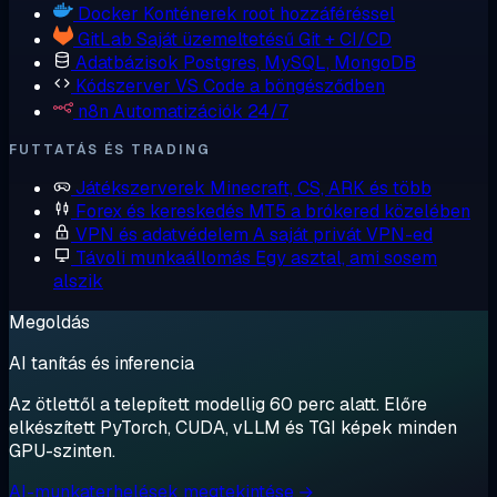
Docker
Konténerek root hozzáféréssel
GitLab
Saját üzemeltetésű Git + CI/CD
Adatbázisok
Postgres, MySQL, MongoDB
Kódszerver
VS Code a böngésződben
n8n
Automatizációk 24/7
FUTTATÁS ÉS TRADING
Játékszerverek
Minecraft, CS, ARK és több
Forex és kereskedés
MT5 a brókered közelében
VPN és adatvédelem
A saját privát VPN-ed
Távoli munkaállomás
Egy asztal, ami sosem
alszik
Megoldás
AI tanítás és inferencia
Az ötlettől a telepített modellig 60 perc alatt. Előre
elkészített PyTorch, CUDA, vLLM és TGI képek minden
GPU-szinten.
AI-munkaterhelések megtekintése →