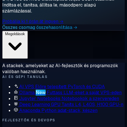
Indítsa el, tanítsa, állítsa le, másodperc alapú
számlázással.
Próbálja ki 1 órán át ingyen →
Összes csomag összehasonlítása →
Megoldások
A stackek, amelyeket az AI-fejlesztők és programozók
valóban használnak.
AI ÉS GÉPI TANULÁS
AI VPS
Előre telepített PyTorch és CUDA
Ollama
New
Futtass LLM-eket a saját VPS-eden
Jupyter Notebooks
Notebookok a szervereden
Deep Learning GPU
Taníts L4, L40S, H100 GPU-n
Anaconda
Python adat-stack, készen
FEJLESZTŐK ÉS DEVOPS