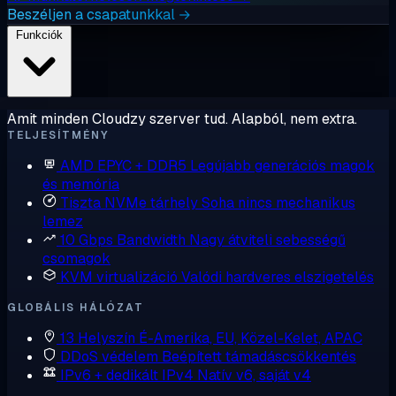
Beszéljen a csapatunkkal →
Funkciók
Amit minden Cloudzy szerver tud. Alapból, nem extra.
TELJESÍTMÉNY
AMD EPYC + DDR5
Legújabb generációs magok
és memória
Tiszta NVMe tárhely
Soha nincs mechanikus
lemez
10 Gbps Bandwidth
Nagy átviteli sebességű
csomagok
KVM virtualizáció
Valódi hardveres elszigetelés
GLOBÁLIS HÁLÓZAT
13 Helyszín
É-Amerika, EU, Közel-Kelet, APAC
DDoS védelem
Beépített támadáscsökkentés
IPv6 + dedikált IPv4
Natív v6, saját v4