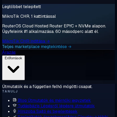
Legtöbbet telepített
MikroTik CHR, 1 kattintással
RouterOS Cloud Hosted Router EPYC + NVMe alapon.
Ügyfeleink #1 alkalmazása. 60 másodperc alatt él.
MikroTik CHR indítása →
Teljes marketplace megtekintése →
Árazás
Erőforrások
Útmutatók és a független felhő mögötti csapat.
TANULJ
Blog
Útmutatók és mérnöki jegyzetek
Tudásbázis
Lépésről lépésre útmutatók
Hírszoba
Sajtó és bejelentések
Szolgáltatók összehasonlítása
Cloudzy a többi