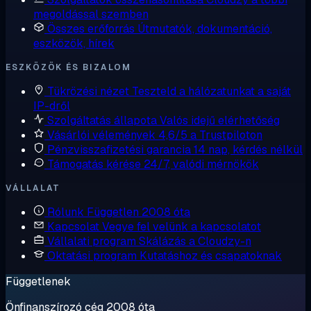
megoldással szemben
Összes erőforrás
Útmutatók, dokumentáció,
eszközök, hírek
ESZKÖZÖK ÉS BIZALOM
Tükrözési nézet
Teszteld a hálózatunkat a saját
IP-dről
Szolgáltatás állapota
Valós idejű elérhetőség
Vásárlói vélemények
4,6/5 a Trustpiloton
Pénzvisszafizetési garancia
14 nap, kérdés nélkül
Támogatás kérése
24/7, valódi mérnökök
VÁLLALAT
Rólunk
Független 2008 óta
Kapcsolat
Vegye fel velünk a kapcsolatot
Vállalati program
Skálázás a Cloudzy-n
Oktatási program
Kutatáshoz és csapatoknak
Függetlenek
Önfinanszírozó cég 2008 óta