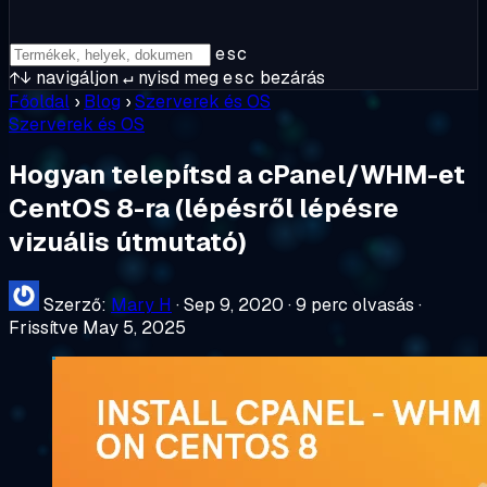
esc
↑↓
navigáljon
↵
nyisd meg
esc
bezárás
Főoldal
›
Blog
›
Szerverek és OS
Szerverek és OS
Hogyan telepítsd a cPanel/WHM-et
CentOS 8-ra (lépésről lépésre
vizuális útmutató)
Szerző:
Mary H
·
Sep 9, 2020
·
9 perc olvasás
·
Frissítve May 5, 2025