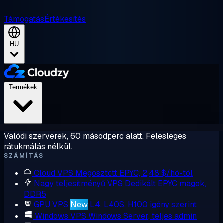
Támogatás
Értékesítés
HU
Termékek
Valódi szerverek, 60 másodperc alatt. Felesleges
rátukmálás nélkül.
SZÁMÍTÁS
Cloud VPS
Megosztott EPYC, 2,48 $/hó-tól
Nagy teljesítményű VPS
Dedikált EPYC magok,
DDR5
GPU VPS
New
L4, L40S, H100 igény szerint
Windows VPS
Windows Server, teljes admin