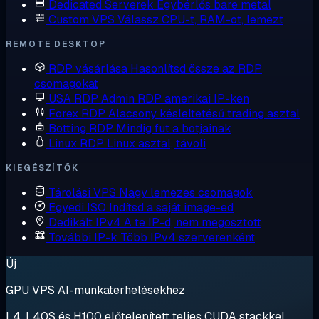
Dedicated Serverek
Egybérlős bare metal
Custom VPS
Válassz CPU-t, RAM-ot, lemezt
REMOTE DESKTOP
RDP vásárlása
Hasonlítsd össze az RDP
csomagokat
USA RDP
Admin RDP amerikai IP-ken
Forex RDP
Alacsony késleltetésű trading asztal
Botting RDP
Mindig fut a botjainak
Linux RDP
Linux asztal, távoli
KIEGÉSZÍTŐK
Tárolási VPS
Nagy lemezes csomagok
Egyedi ISO
Indítsd a saját image-ed
Dedikált IPv4
A te IP-d, nem megosztott
További IP-k
Több IPv4 szerverenként
Új
GPU VPS AI-munkaterhelésekhez
L4, L40S és H100 előtelepített teljes CUDA stackkel.