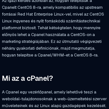
Az igazi kérdés azonban az, hogyan telepítsük a
Cpanelt CentOS 8-ra, amely kompatibilis az upstream
forrásai Red Hat Enterprise Linux-vel, mivel az CentOS
Linux ingyenes és nyílt forráskódú számítástechnikai
platformot biztosít. Tehát kétségtelen, hogy mennyire
előnyös lehet a Cpanel használata a CentOS-on a
marketing stratégiájában. Ez az útmutató végigvezeti
néhány gyakorlati definíciónak, majd megmutatja,
hogyan telepítse a Cpanel/WHM-et a CentOS 8-ra.
Mi az a cPanel?
A Cpanel egy vezérlőpanel, amely lehetővé teszi a
weboldal-tulajdonosoknak a web-üzemeltetési szerver
műveleteinek és az Linux alapú gazdagépek kezelését.