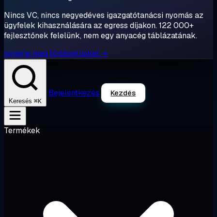
Nincs VC, nincs negyedéves igazgatótanácsi nyomás az
ügyfelek kihasználására az egress díjakon. 122 000+
fejlesztőnek felelünk, nem egy anyacég táblázatának.
Ismerje meg történetünket →
Bejelentkezés
Kezdés
⌘K
Keresés
Termékek