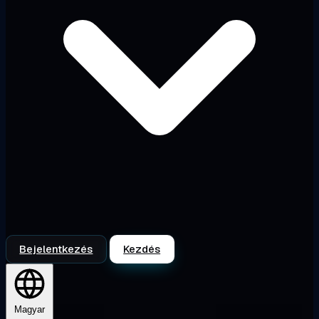
Bejelentkezés
Kezdés
Magyar