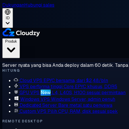
Dukungan
Hubungi sales
ID
Produk
Server nyata yang bisa Anda deploy dalam 60 detik. Tanpa l
HITUNG
Cloud VPS
EPYC bersama, dari $2,48/bln
VPS performa tinggi
Core EPYC khusus, DDR5
GPU VPS
New
L4, L40S, H100 sesuai permintaan
Windows VPS
Windows Server, admin penuh
Dedicated Server
Bare metal satu penyewa
Custom VPS
Pilih CPU, RAM, disk sesuai spek
REMOTE DESKTOP