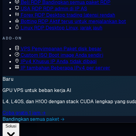
Beli RDP
Bandingkan semua paket RDP
USA RDP
RDP admin di IP AS
Forex RDP
Desktop trading latensi rendah
Botting RDP
Aktif terus untuk menjalankan bot
Linux RDP
Desktop Linux, jarak jauh
ADD-ON
VPS Penyimpanan
Paket disk besar
Custom ISO
Boot image Anda sendiri
IPv4 Khusus
IP Anda, tidak dibagi
IP tambahan
Beberapa IPv4 per server
Baru
GPU VPS untuk beban kerja AI
L4, L40S, dan H100 dengan stack CUDA lengkap yang sudah t
Coba gratis 1 jam →
Bandingkan semua paket →
Solusi