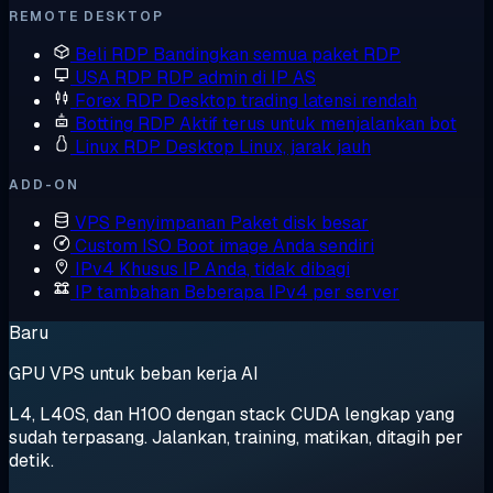
REMOTE DESKTOP
Beli RDP
Bandingkan semua paket RDP
USA RDP
RDP admin di IP AS
Forex RDP
Desktop trading latensi rendah
Botting RDP
Aktif terus untuk menjalankan bot
Linux RDP
Desktop Linux, jarak jauh
ADD-ON
VPS Penyimpanan
Paket disk besar
Custom ISO
Boot image Anda sendiri
IPv4 Khusus
IP Anda, tidak dibagi
IP tambahan
Beberapa IPv4 per server
Baru
GPU VPS untuk beban kerja AI
L4, L40S, dan H100 dengan stack CUDA lengkap yang
sudah terpasang. Jalankan, training, matikan, ditagih per
detik.