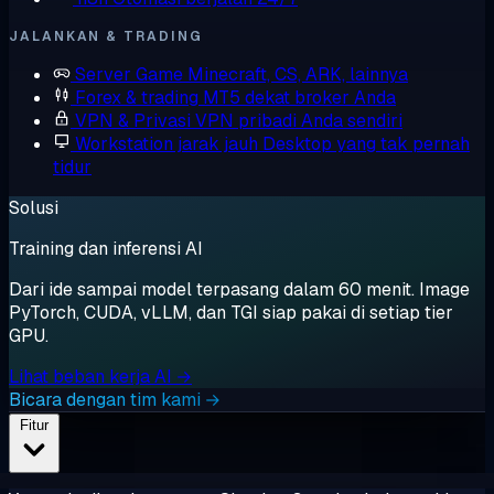
JALANKAN & TRADING
Server Game
Minecraft, CS, ARK, lainnya
Forex & trading
MT5 dekat broker Anda
VPN & Privasi
VPN pribadi Anda sendiri
Workstation jarak jauh
Desktop yang tak pernah
tidur
Solusi
Training dan inferensi AI
Dari ide sampai model terpasang dalam 60 menit. Image
PyTorch, CUDA, vLLM, dan TGI siap pakai di setiap tier
GPU.
Lihat beban kerja AI →
Bicara dengan tim kami →
Fitur