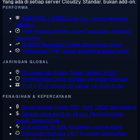
Yang ada di setiap server Cloudzy. Standar, bukan add-on.
PERFORMA
AMD EPYC + DDR5
Core dan memori generasi
terbaru
Penyimpanan NVMe murni
Tanpa disk mekanis,
selamanya
10 Gbps Bandwidth
Paket throughput tinggi
Virtualisasi KVM
Isolasi perangkat keras sejati
JARINGAN GLOBAL
13 Lokasi
NA, Eropa, Timur Tengah, APAC
Perlindungan DDoS
Mitigasi serangan bawaan
IPv6 + IPv4 khusus
v6 native, v4 milik Anda
PENAGIHAN & KEPERCAYAAN
Bayar dengan kripto
BTC, XMR, USDT, dan lainnya
Garansi uang kembali 14 hari
Pengembalian
penuh, tanpa tanya
SLA uptime 99,95%
Komitmen uptime kami
Dukungan manusia 24/7
Engineer sungguhan,