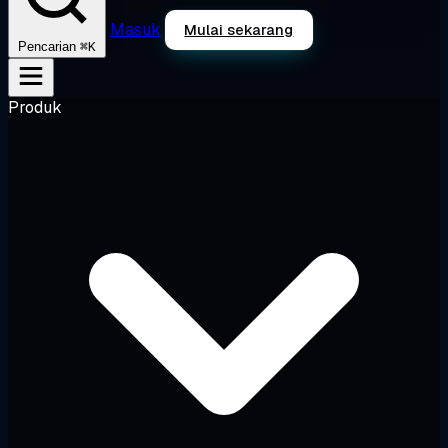
Masuk
Mulai sekarang
⌘K
Pencarian
Produk