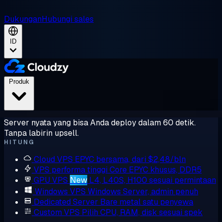
Dukungan
Hubungi sales
ID
Produk
Server nyata yang bisa Anda deploy dalam 60 detik.
Tanpa labirin upsell.
HITUNG
Cloud VPS
EPYC bersama, dari $2,48/bln
VPS performa tinggi
Core EPYC khusus, DDR5
GPU VPS
New
L4, L40S, H100 sesuai permintaan
Windows VPS
Windows Server, admin penuh
Dedicated Server
Bare metal satu penyewa
Custom VPS
Pilih CPU, RAM, disk sesuai spek