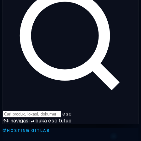
esc
↑↓
navigasi
↵
buka
esc
tutup
🦊
HOSTING GITLAB