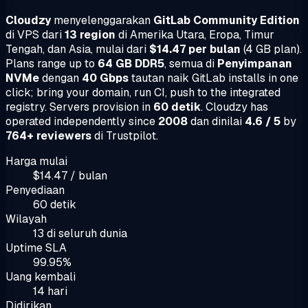
Cloudzy
menyelenggarakan
GitLab Community Edition
di VPS dari
13 region
di Amerika Utara, Eropa, Timur
Tengah, dan Asia, mulai dari
$14.47 per bulan
(4 GB plan).
Plans range up to
64 GB DDR5
, semua di
Penyimpanan
NVMe
dengan
40 Gbps
tautan naik GitLab installs in one
click; bring your domain, run CI, push to the integrated
registry. Servers provision in
60 detik
. Cloudzy has
operated independently since
2008
dan dinilai
4.6 / 5
by
764+ reviewers
di Trustpilot.
Harga mulai
$14.47 / bulan
Penyediaan
60 detik
Wilayah
13 di seluruh dunia
Uptime SLA
99.95%
Uang kembali
14 hari
Didirikan