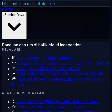
Lihat seluruh marketplace →
Harga
Sumber Daya
Panduan dan tim di balik cloud independen.
PELAJARI
Blog
Panduan & catatan teknik
Basis pengetahuan
Tutorial langkah demi langkah
Ruang Berita
Pers & pengumuman
Bandingkan penyedia
Cloudzy vs alternatif lain
Semua sumber daya
Panduan, dokumen, alat,
berita
ALAT & KEPERCAYAAN
Kaca Reflektif
Uji jaringan kami dari IP Anda
Status layanan
Uptime waktu nyata