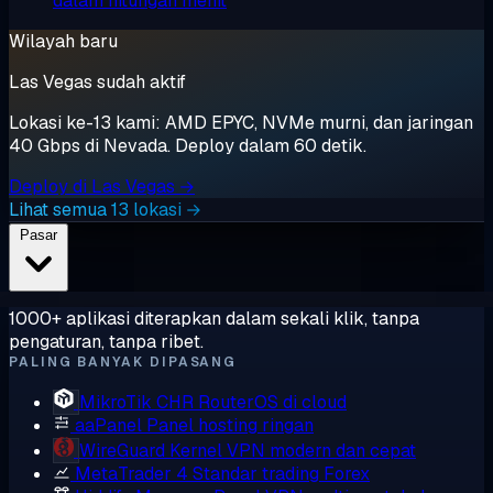
dalam hitungan menit
Wilayah baru
Las Vegas sudah aktif
Lokasi ke-13 kami: AMD EPYC, NVMe murni, dan jaringan
40 Gbps di Nevada. Deploy dalam 60 detik.
Deploy di Las Vegas →
Lihat semua 13 lokasi →
Pasar
1000+ aplikasi diterapkan dalam sekali klik, tanpa
pengaturan, tanpa ribet.
PALING BANYAK DIPASANG
MikroTik CHR
RouterOS di cloud
aaPanel
Panel hosting ringan
WireGuard
Kernel VPN modern dan cepat
MetaTrader 4
Standar trading Forex