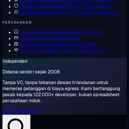
Ulasan pelanggan
Dinilai 4,6/5 di Trustpilot
Garansi Uang Kembali
14 hari, tanpa tanya
Dapatkan dukungan
24/7, engineer sungguhan
PERUSAHAAN
Tentang kami
Independen sejak 2008
Hubungi kami
Hubungi kami
Program Bisnis
Skalakan di Cloudzy
Program Pendidikan
Untuk riset dan tim
Independen
Didanai sendiri sejak 2008
Tanpa VC, tanpa tekanan dewan triwulanan untuk
memeras pelanggan di biaya egress. Kami bertanggung
jawab kepada 122.000+ developer, bukan spreadsheet
perusahaan induk.
Baca kisah kami →