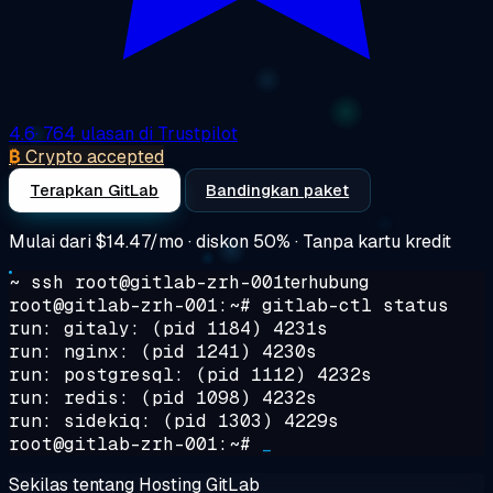
4.6
· 764 ulasan di Trustpilot
₿
Crypto accepted
Terapkan GitLab
Bandingkan paket
Mulai dari
$14.47/mo
· diskon 50% · Tanpa kartu kredit
~ ssh root@gitlab-zrh-001
terhubung
root@gitlab-zrh-001:~#
gitlab-ctl status
run: gitaly: (pid 1184) 4231s
run: nginx: (pid 1241) 4230s
run: postgresql: (pid 1112) 4232s
run: redis: (pid 1098) 4232s
run: sidekiq: (pid 1303) 4229s
root@gitlab-zrh-001:~#
_
Sekilas tentang Hosting GitLab