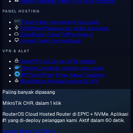
Hiddify Manager
Panel VPN multi-protokol
PANEL HOSTING
Plesk
Panel hosting web full-stack
FastPanel
Panel server gratis dan cepat
CloudPanel
Panel PHP & Node.js
cPanel
Panel hosting klasik
VPN & ALAT
OpenVPN AS
Server VPN mandiri
Docker
Container runtime, siap pakai
MTProto Proxy
Proxy native Telegram
BlueStacks
Aplikasi Android di VPS
Paling banyak dipasang
MikroTik CHR, dalam 1 klik
RouterOS Cloud Hosted Router di EPYC + NVMe. Aplikasi
#1 yang di-deploy pelanggan kami. Aktif dalam 60 detik.
Deploy MikroTik CHR →