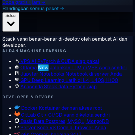
Coba gratis 1 jam →
Bandingkan semua paket →
Solusi
Stack yang benar-benar di-deploy oleh pembuat AI dan
developer.
AI DAN MACHINE LEARNING
VPS AI
PyTorch & CUDA siap pakai
Ollama
New
Jalankan LLM di VPS Anda sendiri
Jupyter Notebooks
Notebook di server Anda
GPU Deep Learning
Latih di L4, L40S, H100
Anaconda
Stack data Python, siap
DEVELOPER & DEVOPS
Docker
Kontainer dengan akses root
GitLab
Git + CI/CD yang dikelola sendiri
Basis Data
Postgres, MySQL, MongoDB
Server Kode
VS Code di browser Anda
n8n
Otomasi berjalan 24/7