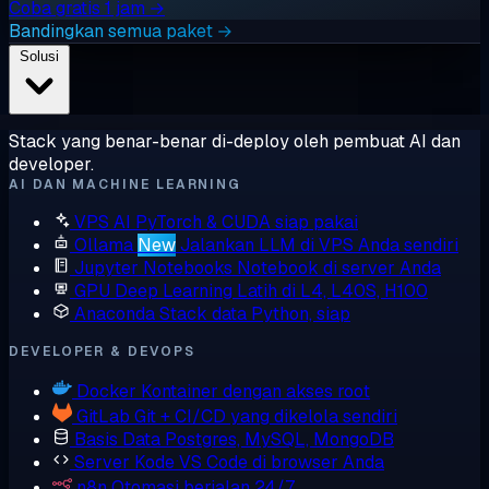
Coba gratis 1 jam →
Bandingkan semua paket →
Solusi
Stack yang benar-benar di-deploy oleh pembuat AI dan
developer.
AI DAN MACHINE LEARNING
VPS AI
PyTorch & CUDA siap pakai
Ollama
New
Jalankan LLM di VPS Anda sendiri
Jupyter Notebooks
Notebook di server Anda
GPU Deep Learning
Latih di L4, L40S, H100
Anaconda
Stack data Python, siap
DEVELOPER & DEVOPS
Docker
Kontainer dengan akses root
GitLab
Git + CI/CD yang dikelola sendiri
Basis Data
Postgres, MySQL, MongoDB
Server Kode
VS Code di browser Anda
n8n
Otomasi berjalan 24/7