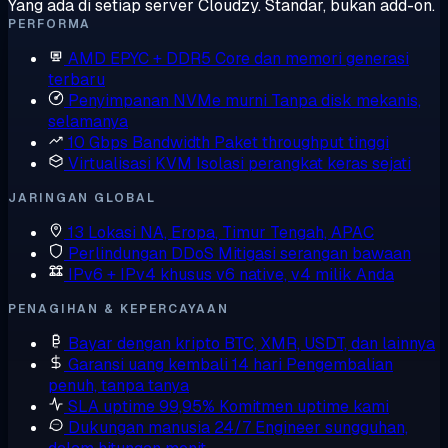
Yang ada di setiap server Cloudzy. Standar, bukan add-on.
PERFORMA
AMD EPYC + DDR5
Core dan memori generasi
terbaru
Penyimpanan NVMe murni
Tanpa disk mekanis,
selamanya
10 Gbps Bandwidth
Paket throughput tinggi
Virtualisasi KVM
Isolasi perangkat keras sejati
JARINGAN GLOBAL
13 Lokasi
NA, Eropa, Timur Tengah, APAC
Perlindungan DDoS
Mitigasi serangan bawaan
IPv6 + IPv4 khusus
v6 native, v4 milik Anda
PENAGIHAN & KEPERCAYAAN
Bayar dengan kripto
BTC, XMR, USDT, dan lainnya
Garansi uang kembali 14 hari
Pengembalian
penuh, tanpa tanya
SLA uptime 99,95%
Komitmen uptime kami
Dukungan manusia 24/7
Engineer sungguhan,