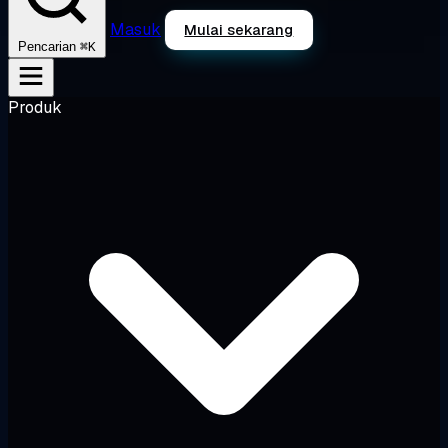
Masuk
Mulai sekarang
⌘K
Pencarian
Produk