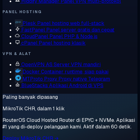
Hiddify Manager
Panel VPN multi-protokol
PANEL HOSTING
Plesk
Panel hosting web full-stack
FastPanel
Panel server gratis dan cepat
CloudPanel
Panel PHP & Node.js
cPanel
Panel hosting klasik
VPN & ALAT
OpenVPN AS
Server VPN mandiri
Docker
Container runtime, siap pakai
MTProto Proxy
Proxy native Telegram
BlueStacks
Aplikasi Android di VPS
Paling banyak dipasang
MikroTik CHR, dalam 1 klik
RouterOS Cloud Hosted Router di EPYC + NVMe. Aplikasi
#1 yang di-deploy pelanggan kami. Aktif dalam 60 detik.
Deploy MikroTik CHR →