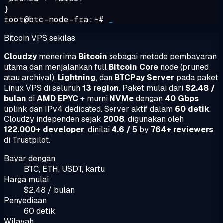
}
root@btc-node-fra:~#
_
Bitcoin VPS sekilas
Cloudzy
menerima
Bitcoin
sebagai metode pembayaran
utama dan menjalankan full
Bitcoin Core
node (pruned
atau archival),
Lightning
, dan
BTCPay Server
pada paket
Linux VPS di seluruh
13 region
. Paket mulai dari
$2.48 /
bulan
di
AMD EPYC
+ murni
NVMe
dengan
40 Gbps
uplink dan IPv4 dedicated. Server aktif dalam
60 detik
.
Cloudzy independen sejak
2008
, digunakan oleh
122.000+ developer
, dinilai
4.6 / 5
by
764+ reviewers
di Trustpilot.
Bayar dengan
BTC, ETH, USDT, kartu
Harga mulai
$2.48 / bulan
Penyediaan
60 detik
Wilayah