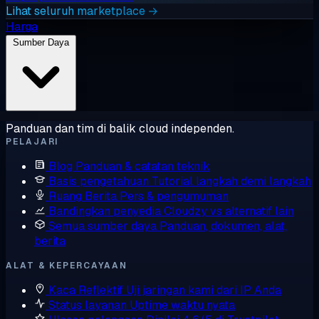
Lihat seluruh marketplace →
Harga
Sumber Daya
Panduan dan tim di balik cloud independen.
PELAJARI
Blog
Panduan & catatan teknik
Basis pengetahuan
Tutorial langkah demi langkah
Ruang Berita
Pers & pengumuman
Bandingkan penyedia
Cloudzy vs alternatif lain
Semua sumber daya
Panduan, dokumen, alat,
berita
ALAT & KEPERCAYAAN
Kaca Reflektif
Uji jaringan kami dari IP Anda
Status layanan
Uptime waktu nyata