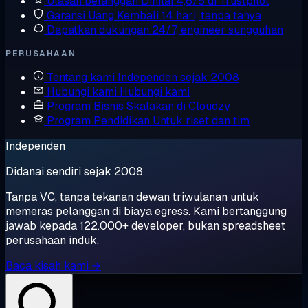
Ulasan pelanggan
Dinilai 4,6/5 di Trustpilot
Garansi Uang Kembali
14 hari, tanpa tanya
Dapatkan dukungan
24/7, engineer sungguhan
PERUSAHAAN
Tentang kami
Independen sejak 2008
Hubungi kami
Hubungi kami
Program Bisnis
Skalakan di Cloudzy
Program Pendidikan
Untuk riset dan tim
Independen
Didanai sendiri sejak 2008
Tanpa VC, tanpa tekanan dewan triwulanan untuk
memeras pelanggan di biaya egress. Kami bertanggung
jawab kepada 122.000+ developer, bukan spreadsheet
perusahaan induk.
Baca kisah kami →