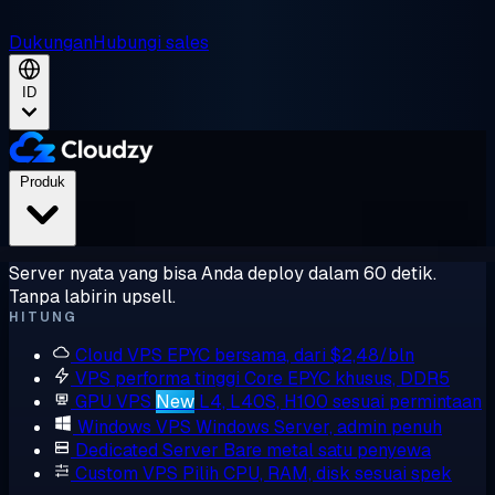
Dukungan
Hubungi sales
ID
Produk
Server nyata yang bisa Anda deploy dalam 60 detik.
Tanpa labirin upsell.
HITUNG
Cloud VPS
EPYC bersama, dari $2,48/bln
VPS performa tinggi
Core EPYC khusus, DDR5
GPU VPS
New
L4, L40S, H100 sesuai permintaan
Windows VPS
Windows Server, admin penuh
Dedicated Server
Bare metal satu penyewa
Custom VPS
Pilih CPU, RAM, disk sesuai spek