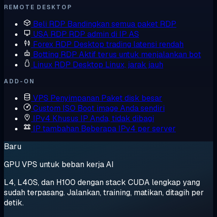
REMOTE DESKTOP
Beli RDP
Bandingkan semua paket RDP
USA RDP
RDP admin di IP AS
Forex RDP
Desktop trading latensi rendah
Botting RDP
Aktif terus untuk menjalankan bot
Linux RDP
Desktop Linux, jarak jauh
ADD-ON
VPS Penyimpanan
Paket disk besar
Custom ISO
Boot image Anda sendiri
IPv4 Khusus
IP Anda, tidak dibagi
IP tambahan
Beberapa IPv4 per server
Baru
GPU VPS untuk beban kerja AI
L4, L40S, dan H100 dengan stack CUDA lengkap yang
sudah terpasang. Jalankan, training, matikan, ditagih per
detik.