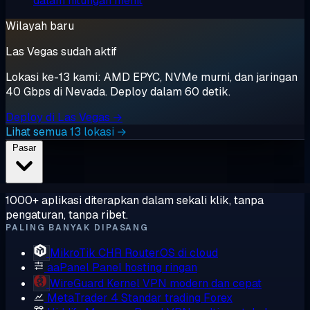
dalam hitungan menit
Wilayah baru
Las Vegas sudah aktif
Lokasi ke-13 kami: AMD EPYC, NVMe murni, dan jaringan
40 Gbps di Nevada. Deploy dalam 60 detik.
Deploy di Las Vegas →
Lihat semua 13 lokasi →
Pasar
1000+ aplikasi diterapkan dalam sekali klik, tanpa
pengaturan, tanpa ribet.
PALING BANYAK DIPASANG
MikroTik CHR
RouterOS di cloud
aaPanel
Panel hosting ringan
WireGuard
Kernel VPN modern dan cepat
MetaTrader 4
Standar trading Forex