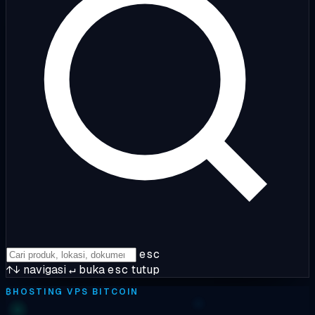
esc
↑↓
navigasi
↵
buka
esc
tutup
₿
HOSTING VPS BITCOIN