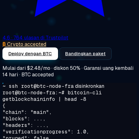
4.6
· 764 ulasan di Trustpilot
₿
Crypto accepted
Deploy dengan BTC
Bandingkan paket
Mulai dari
$2.48/mo
· diskon 50% · Garansi uang kembali
14 hari · BTC accepted
~ ssh root@btc-node-fra
disinkronkan
root@btc-node-fra:~#
bitcoin-cli
getblockchaininfo | head -8
{
"chain": "main",
"blocks": ...,
"headers": ...,
"verificationprogress": 1.0,
"pruned": false,