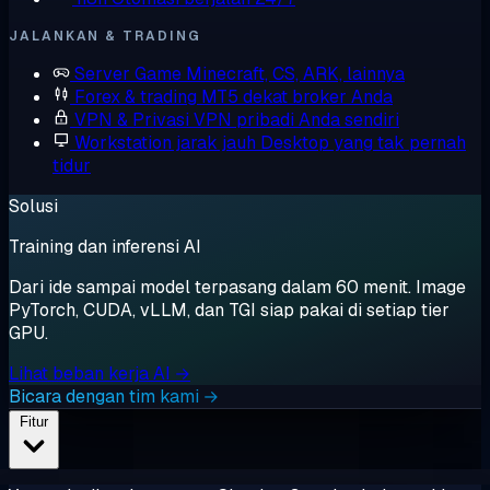
JALANKAN & TRADING
Server Game
Minecraft, CS, ARK, lainnya
Forex & trading
MT5 dekat broker Anda
VPN & Privasi
VPN pribadi Anda sendiri
Workstation jarak jauh
Desktop yang tak pernah
tidur
Solusi
Training dan inferensi AI
Dari ide sampai model terpasang dalam 60 menit. Image
PyTorch, CUDA, vLLM, dan TGI siap pakai di setiap tier
GPU.
Lihat beban kerja AI →
Bicara dengan tim kami →
Fitur