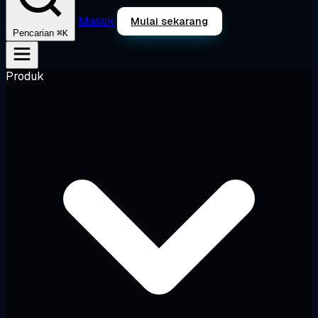
Masuk
Mulai sekarang
⌘K
Pencarian
Produk