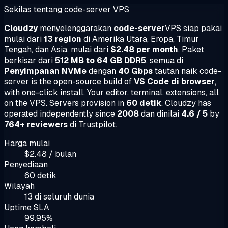
Sekilas tentang code-server VPS
Cloudzy
menyelenggarakan
code-server
VPS siap pakai
mulai dari
13 region
di Amerika Utara, Eropa, Timur
Tengah, dan Asia, mulai dari
$2.48 per month
. Paket
berkisar dari
512 MB to 64 GB DDR5
, semua di
Penyimpanan NVMe
dengan
40 Gbps
tautan naik code-
server is the open-source build of
VS Code di browser
,
with one-click install. Your editor, terminal, extensions, all
on the VPS. Servers provision in
60 detik
. Cloudzy has
operated independently since
2008
dan dinilai
4.6 / 5
by
764+ reviewers
di Trustpilot.
Harga mulai
$2.48 / bulan
Penyediaan
60 detik
Wilayah
13 di seluruh dunia
Uptime SLA
99.95%