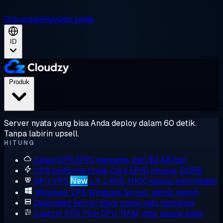
Dukungan
Hubungi sales
ID
Produk
Server nyata yang bisa Anda deploy dalam 60 detik.
Tanpa labirin upsell.
HITUNG
Cloud VPS
EPYC bersama, dari $2,48/bln
VPS performa tinggi
Core EPYC khusus, DDR5
GPU VPS
New
L4, L40S, H100 sesuai permintaan
Windows VPS
Windows Server, admin penuh
Dedicated Server
Bare metal satu penyewa
Custom VPS
Pilih CPU, RAM, disk sesuai spek