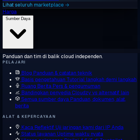
Lihat seluruh marketplace →
Harga
Sumber Daya
Panduan dan tim di balik cloud independen.
PELAJARI
Blog
Panduan & catatan teknik
Basis pengetahuan
Tutorial langkah demi langkah
Ruang Berita
Pers & pengumuman
Bandingkan penyedia
Cloudzy vs alternatif lain
Semua sumber daya
Panduan, dokumen, alat,
berita
ALAT & KEPERCAYAAN
Kaca Reflektif
Uji jaringan kami dari IP Anda
Status layanan
Uptime waktu nyata