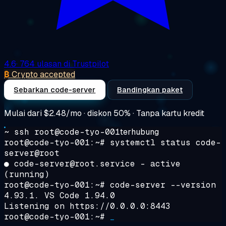
4.6
· 764 ulasan di Trustpilot
₿
Crypto accepted
Sebarkan code-server
Bandingkan paket
Mulai dari
$2.48/mo
· diskon 50% · Tanpa kartu kredit
~ ssh root@code-tyo-001
terhubung
root@code-tyo-001:~#
systemctl status code-
server@root
● code-server@root.service - active
(running)
root@code-tyo-001:~#
code-server --version
4.93.1. VS Code 1.94.0
Listening on https://0.0.0.0:8443
root@code-tyo-001:~#
_