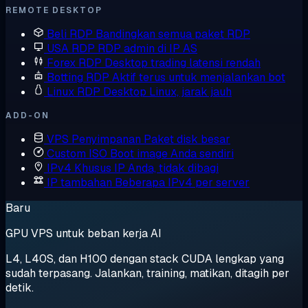
REMOTE DESKTOP
Beli RDP
Bandingkan semua paket RDP
USA RDP
RDP admin di IP AS
Forex RDP
Desktop trading latensi rendah
Botting RDP
Aktif terus untuk menjalankan bot
Linux RDP
Desktop Linux, jarak jauh
ADD-ON
VPS Penyimpanan
Paket disk besar
Custom ISO
Boot image Anda sendiri
IPv4 Khusus
IP Anda, tidak dibagi
IP tambahan
Beberapa IPv4 per server
Baru
GPU VPS untuk beban kerja AI
L4, L40S, dan H100 dengan stack CUDA lengkap yang
sudah terpasang. Jalankan, training, matikan, ditagih per
detik.