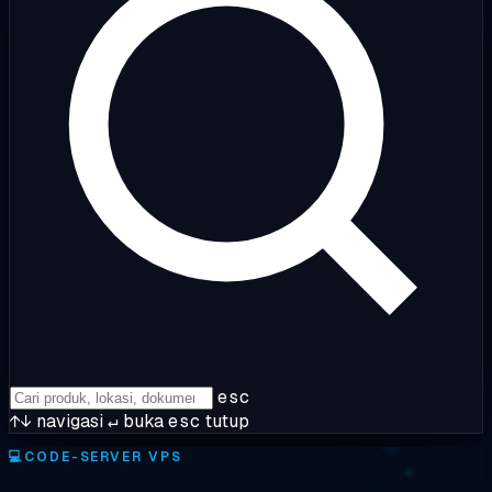
esc
↑↓
navigasi
↵
buka
esc
tutup
💻
CODE-SERVER VPS