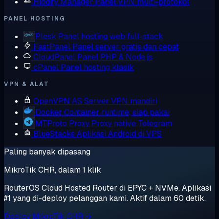
Hiddify Manager
Panel VPN multi-protokol
PANEL HOSTING
Plesk
Panel hosting web full-stack
FastPanel
Panel server gratis dan cepat
CloudPanel
Panel PHP & Node.js
cPanel
Panel hosting klasik
VPN & ALAT
OpenVPN AS
Server VPN mandiri
Docker
Container runtime, siap pakai
MTProto Proxy
Proxy native Telegram
BlueStacks
Aplikasi Android di VPS
Paling banyak dipasang
MikroTik CHR, dalam 1 klik
RouterOS Cloud Hosted Router di EPYC + NVMe. Aplikasi
#1 yang di-deploy pelanggan kami. Aktif dalam 60 detik.
Deploy MikroTik CHR →