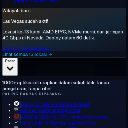
dalam hitungan menit
Wilayah baru
Las Vegas sudah aktif
Lokasi ke-13 kami: AMD EPYC, NVMe murni, dan jaringan
40 Gbps di Nevada. Deploy dalam 60 detik.
Deploy di Las Vegas →
Lihat semua 13 lokasi →
Pasar
1000+ aplikasi diterapkan dalam sekali klik, tanpa
pengaturan, tanpa ribet.
PALING BANYAK DIPASANG
MikroTik CHR
RouterOS di cloud
aaPanel
Panel hosting ringan
WireGuard
Kernel VPN modern dan cepat
MetaTrader 4
Standar trading Forex