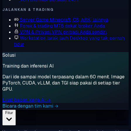
JALANKAN & TRADING
Server Game
Minecraft, CS, ARK, lainnya
Forex & trading
MT5 dekat broker Anda
VPN & Privasi
VPN pribadi Anda sendiri
Workstation jarak jauh
Desktop yang tak pernah
tidur
Solusi
Training dan inferensi AI
Dari ide sampai model terpasang dalam 60 menit. Image
PyTorch, CUDA, vLLM, dan TGI siap pakai di setiap tier
GPU.
Lihat beban kerja AI →
Bicara dengan tim kami →
Fitur