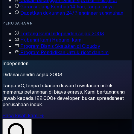
Ulasan pelanggan
Dinilai 4,6/5 di Trustpilot
Garansi Uang Kembali
14 hari, tanpa tanya
Dapatkan dukungan
24/7, engineer sungguhan
PERUSAHAAN
Tentang kami
Independen sejak 2008
Hubungi kami
Hubungi kami
Program Bisnis
Skalakan di Cloudzy
Program Pendidikan
Untuk riset dan tim
Independen
Didanai sendiri sejak 2008
Tanpa VC, tanpa tekanan dewan triwulanan untuk
memeras pelanggan di biaya egress. Kami bertanggung
jawab kepada 122.000+ developer, bukan spreadsheet
perusahaan induk.
Baca kisah kami →