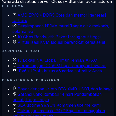
Yang ada di setiap server Cloudzy. Standar, bukan add-on.
PERFORMA
AMD EPYC + DDR5
Core dan memori generasi
terbaru
Penyimpanan NVMe murni
Tanpa disk mekanis,
selamanya
10 Gbps Bandwidth
Paket throughput tinggi
Virtualisasi KVM
Isolasi perangkat keras sejati
JARINGAN GLOBAL
13 Lokasi
NA, Eropa, Timur Tengah, APAC
Perlindungan DDoS
Mitigasi serangan bawaan
IPv6 + IPv4 khusus
v6 native, v4 milik Anda
PENAGIHAN & KEPERCAYAAN
Bayar dengan kripto
BTC, XMR, USDT, dan lainnya
Garansi uang kembali 14 hari
Pengembalian
penuh, tanpa tanya
SLA uptime 99,95%
Komitmen uptime kami
Dukungan manusia 24/7
Engineer sungguhan,