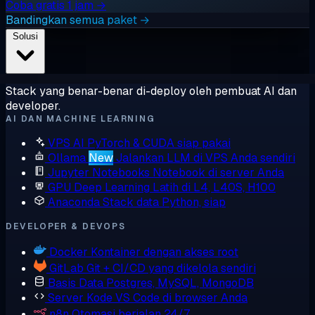
Coba gratis 1 jam →
Bandingkan semua paket →
Solusi
Stack yang benar-benar di-deploy oleh pembuat AI dan
developer.
AI DAN MACHINE LEARNING
VPS AI
PyTorch & CUDA siap pakai
Ollama
New
Jalankan LLM di VPS Anda sendiri
Jupyter Notebooks
Notebook di server Anda
GPU Deep Learning
Latih di L4, L40S, H100
Anaconda
Stack data Python, siap
DEVELOPER & DEVOPS
Docker
Kontainer dengan akses root
GitLab
Git + CI/CD yang dikelola sendiri
Basis Data
Postgres, MySQL, MongoDB
Server Kode
VS Code di browser Anda
n8n
Otomasi berjalan 24/7