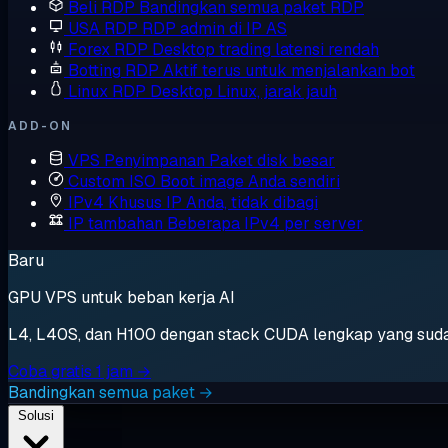
Beli RDP
Bandingkan semua paket RDP
USA RDP
RDP admin di IP AS
Forex RDP
Desktop trading latensi rendah
Botting RDP
Aktif terus untuk menjalankan bot
Linux RDP
Desktop Linux, jarak jauh
ADD-ON
VPS Penyimpanan
Paket disk besar
Custom ISO
Boot image Anda sendiri
IPv4 Khusus
IP Anda, tidak dibagi
IP tambahan
Beberapa IPv4 per server
Baru
GPU VPS untuk beban kerja AI
L4, L40S, dan H100 dengan stack CUDA lengkap yang sudah t
Coba gratis 1 jam →
Bandingkan semua paket →
Solusi