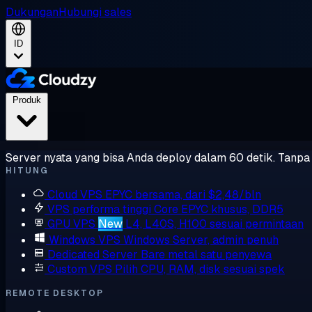
Dukungan
Hubungi sales
ID
Produk
Server nyata yang bisa Anda deploy dalam 60 detik. Tanpa l
HITUNG
Cloud VPS
EPYC bersama, dari $2,48/bln
VPS performa tinggi
Core EPYC khusus, DDR5
GPU VPS
New
L4, L40S, H100 sesuai permintaan
Windows VPS
Windows Server, admin penuh
Dedicated Server
Bare metal satu penyewa
Custom VPS
Pilih CPU, RAM, disk sesuai spek
REMOTE DESKTOP