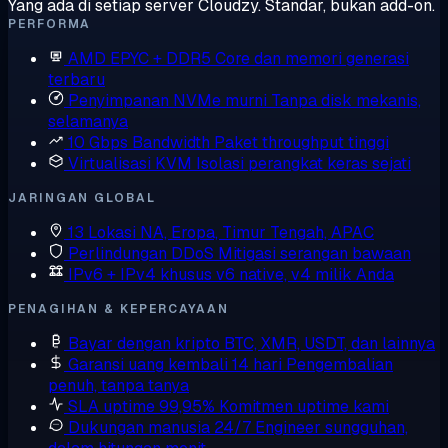
Yang ada di setiap server Cloudzy. Standar, bukan add-on.
PERFORMA
AMD EPYC + DDR5
Core dan memori generasi
terbaru
Penyimpanan NVMe murni
Tanpa disk mekanis,
selamanya
10 Gbps Bandwidth
Paket throughput tinggi
Virtualisasi KVM
Isolasi perangkat keras sejati
JARINGAN GLOBAL
13 Lokasi
NA, Eropa, Timur Tengah, APAC
Perlindungan DDoS
Mitigasi serangan bawaan
IPv6 + IPv4 khusus
v6 native, v4 milik Anda
PENAGIHAN & KEPERCAYAAN
Bayar dengan kripto
BTC, XMR, USDT, dan lainnya
Garansi uang kembali 14 hari
Pengembalian
penuh, tanpa tanya
SLA uptime 99,95%
Komitmen uptime kami
Dukungan manusia 24/7
Engineer sungguhan,