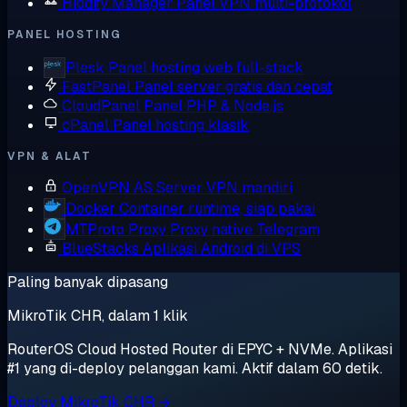
Hiddify Manager
Panel VPN multi-protokol
PANEL HOSTING
Plesk
Panel hosting web full-stack
FastPanel
Panel server gratis dan cepat
CloudPanel
Panel PHP & Node.js
cPanel
Panel hosting klasik
VPN & ALAT
OpenVPN AS
Server VPN mandiri
Docker
Container runtime, siap pakai
MTProto Proxy
Proxy native Telegram
BlueStacks
Aplikasi Android di VPS
Paling banyak dipasang
MikroTik CHR, dalam 1 klik
RouterOS Cloud Hosted Router di EPYC + NVMe. Aplikasi
#1 yang di-deploy pelanggan kami. Aktif dalam 60 detik.
Deploy MikroTik CHR →