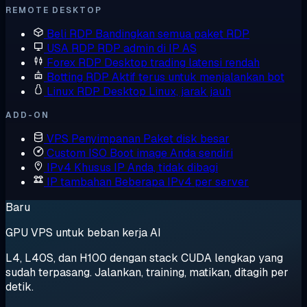
REMOTE DESKTOP
Beli RDP
Bandingkan semua paket RDP
USA RDP
RDP admin di IP AS
Forex RDP
Desktop trading latensi rendah
Botting RDP
Aktif terus untuk menjalankan bot
Linux RDP
Desktop Linux, jarak jauh
ADD-ON
VPS Penyimpanan
Paket disk besar
Custom ISO
Boot image Anda sendiri
IPv4 Khusus
IP Anda, tidak dibagi
IP tambahan
Beberapa IPv4 per server
Baru
GPU VPS untuk beban kerja AI
L4, L40S, dan H100 dengan stack CUDA lengkap yang
sudah terpasang. Jalankan, training, matikan, ditagih per
detik.