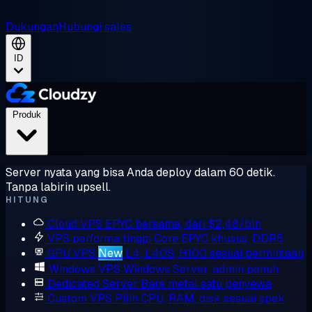
Dukungan
Hubungi sales
ID
Produk
Server nyata yang bisa Anda deploy dalam 60 detik.
Tanpa labirin upsell.
HITUNG
Cloud VPS
EPYC bersama, dari $2,48/bln
VPS performa tinggi
Core EPYC khusus, DDR5
GPU VPS
New
L4, L40S, H100 sesuai permintaan
Windows VPS
Windows Server, admin penuh
Dedicated Server
Bare metal satu penyewa
Custom VPS
Pilih CPU, RAM, disk sesuai spek