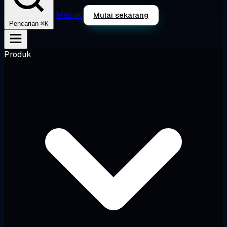
Masuk
Mulai sekarang
⌘K
Pencarian
Produk