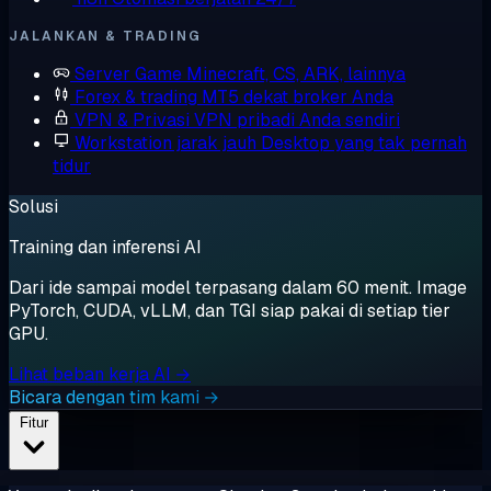
JALANKAN & TRADING
Server Game
Minecraft, CS, ARK, lainnya
Forex & trading
MT5 dekat broker Anda
VPN & Privasi
VPN pribadi Anda sendiri
Workstation jarak jauh
Desktop yang tak pernah
tidur
Solusi
Training dan inferensi AI
Dari ide sampai model terpasang dalam 60 menit. Image
PyTorch, CUDA, vLLM, dan TGI siap pakai di setiap tier
GPU.
Lihat beban kerja AI →
Bicara dengan tim kami →
Fitur