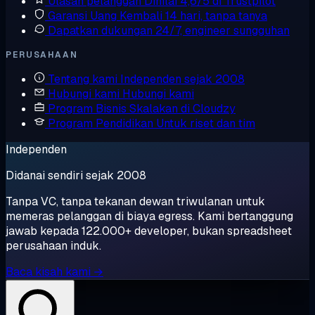
Ulasan pelanggan
Dinilai 4,6/5 di Trustpilot
Garansi Uang Kembali
14 hari, tanpa tanya
Dapatkan dukungan
24/7, engineer sungguhan
PERUSAHAAN
Tentang kami
Independen sejak 2008
Hubungi kami
Hubungi kami
Program Bisnis
Skalakan di Cloudzy
Program Pendidikan
Untuk riset dan tim
Independen
Didanai sendiri sejak 2008
Tanpa VC, tanpa tekanan dewan triwulanan untuk
memeras pelanggan di biaya egress. Kami bertanggung
jawab kepada 122.000+ developer, bukan spreadsheet
perusahaan induk.
Baca kisah kami →