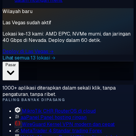
dalam hitungan menit
Wilayah baru
Las Vegas sudah aktif
Lokasi ke-13 kami: AMD EPYC, NVMe murni, dan jaringan
40 Gbps di Nevada. Deploy dalam 60 detik.
Deploy di Las Vegas →
Lihat semua 13 lokasi →
Pasar
1000+ aplikasi diterapkan dalam sekali klik, tanpa
pengaturan, tanpa ribet.
PALING BANYAK DIPASANG
MikroTik CHR
RouterOS di cloud
aaPanel
Panel hosting ringan
WireGuard
Kernel VPN modern dan cepat
MetaTrader 4
Standar trading Forex