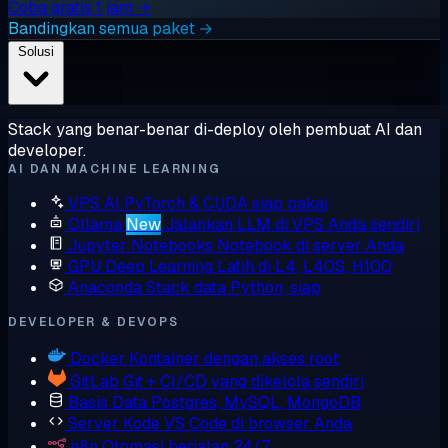
Coba gratis 1 jam →
Bandingkan semua paket →
Solusi
Stack yang benar-benar di-deploy oleh pembuat AI dan
developer.
AI DAN MACHINE LEARNING
VPS AI
PyTorch & CUDA siap pakai
Ollama
New
Jalankan LLM di VPS Anda sendiri
Jupyter Notebooks
Notebook di server Anda
GPU Deep Learning
Latih di L4, L40S, H100
Anaconda
Stack data Python, siap
DEVELOPER & DEVOPS
Docker
Kontainer dengan akses root
GitLab
Git + CI/CD yang dikelola sendiri
Basis Data
Postgres, MySQL, MongoDB
Server Kode
VS Code di browser Anda
n8n
Otomasi berjalan 24/7