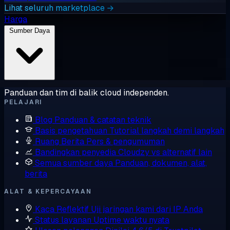
Lihat seluruh marketplace →
Harga
Sumber Daya
Panduan dan tim di balik cloud independen.
PELAJARI
Blog
Panduan & catatan teknik
Basis pengetahuan
Tutorial langkah demi langkah
Ruang Berita
Pers & pengumuman
Bandingkan penyedia
Cloudzy vs alternatif lain
Semua sumber daya
Panduan, dokumen, alat,
berita
ALAT & KEPERCAYAAN
Kaca Reflektif
Uji jaringan kami dari IP Anda
Status layanan
Uptime waktu nyata