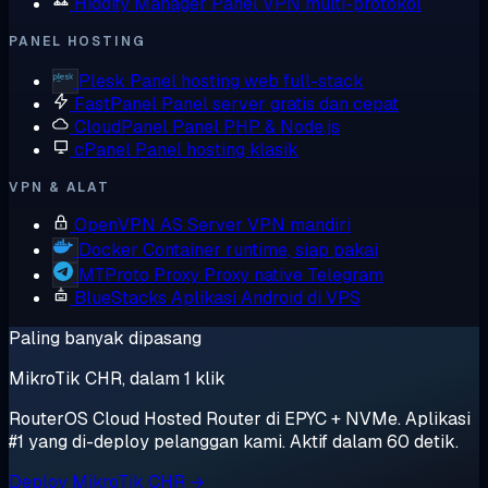
Hiddify Manager
Panel VPN multi-protokol
PANEL HOSTING
Plesk
Panel hosting web full-stack
FastPanel
Panel server gratis dan cepat
CloudPanel
Panel PHP & Node.js
cPanel
Panel hosting klasik
VPN & ALAT
OpenVPN AS
Server VPN mandiri
Docker
Container runtime, siap pakai
MTProto Proxy
Proxy native Telegram
BlueStacks
Aplikasi Android di VPS
Paling banyak dipasang
MikroTik CHR, dalam 1 klik
RouterOS Cloud Hosted Router di EPYC + NVMe. Aplikasi
#1 yang di-deploy pelanggan kami. Aktif dalam 60 detik.
Deploy MikroTik CHR →