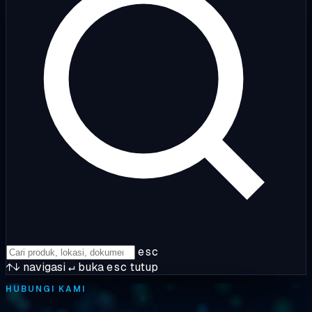
esc
↑↓
navigasi
↵
buka
esc
tutup
HUBUNGI KAMI