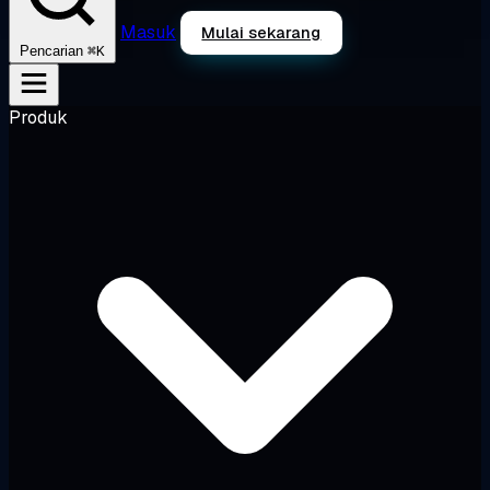
Masuk
Mulai sekarang
⌘K
Pencarian
Produk