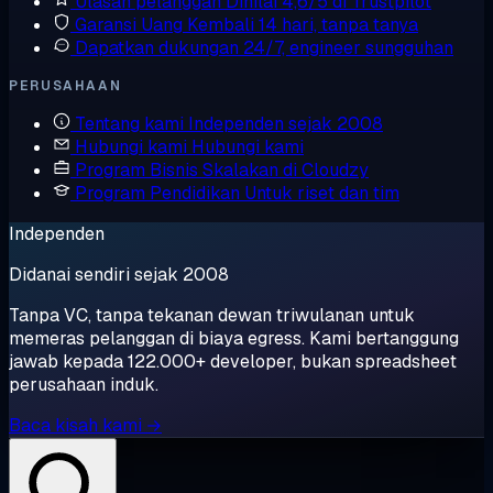
Ulasan pelanggan
Dinilai 4,6/5 di Trustpilot
Garansi Uang Kembali
14 hari, tanpa tanya
Dapatkan dukungan
24/7, engineer sungguhan
PERUSAHAAN
Tentang kami
Independen sejak 2008
Hubungi kami
Hubungi kami
Program Bisnis
Skalakan di Cloudzy
Program Pendidikan
Untuk riset dan tim
Independen
Didanai sendiri sejak 2008
Tanpa VC, tanpa tekanan dewan triwulanan untuk
memeras pelanggan di biaya egress. Kami bertanggung
jawab kepada 122.000+ developer, bukan spreadsheet
perusahaan induk.
Baca kisah kami →