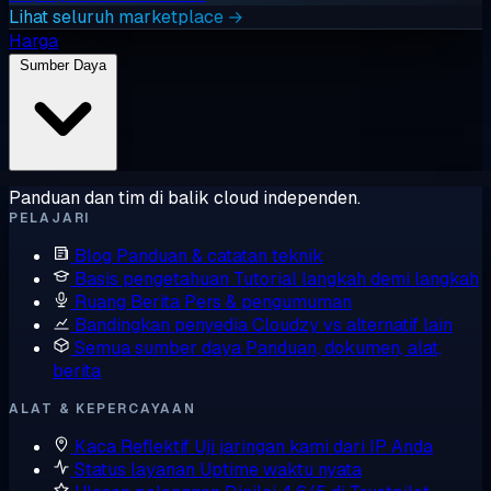
Lihat seluruh marketplace →
Harga
Sumber Daya
Panduan dan tim di balik cloud independen.
PELAJARI
Blog
Panduan & catatan teknik
Basis pengetahuan
Tutorial langkah demi langkah
Ruang Berita
Pers & pengumuman
Bandingkan penyedia
Cloudzy vs alternatif lain
Semua sumber daya
Panduan, dokumen, alat,
berita
ALAT & KEPERCAYAAN
Kaca Reflektif
Uji jaringan kami dari IP Anda
Status layanan
Uptime waktu nyata