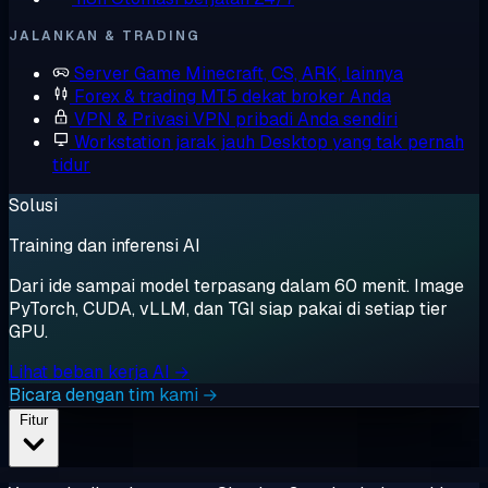
JALANKAN & TRADING
Server Game
Minecraft, CS, ARK, lainnya
Forex & trading
MT5 dekat broker Anda
VPN & Privasi
VPN pribadi Anda sendiri
Workstation jarak jauh
Desktop yang tak pernah
tidur
Solusi
Training dan inferensi AI
Dari ide sampai model terpasang dalam 60 menit. Image
PyTorch, CUDA, vLLM, dan TGI siap pakai di setiap tier
GPU.
Lihat beban kerja AI →
Bicara dengan tim kami →
Fitur