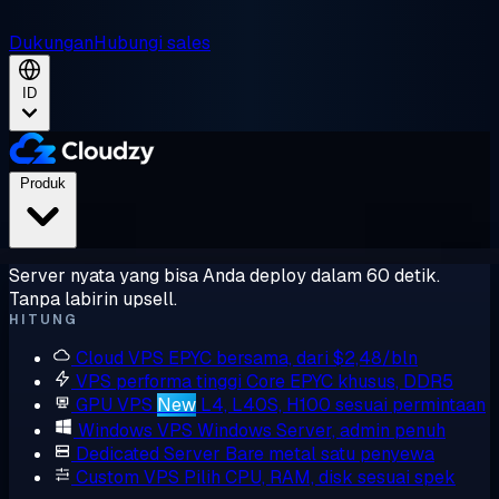
Dukungan
Hubungi sales
ID
Produk
Server nyata yang bisa Anda deploy dalam 60 detik.
Tanpa labirin upsell.
HITUNG
Cloud VPS
EPYC bersama, dari $2,48/bln
VPS performa tinggi
Core EPYC khusus, DDR5
GPU VPS
New
L4, L40S, H100 sesuai permintaan
Windows VPS
Windows Server, admin penuh
Dedicated Server
Bare metal satu penyewa
Custom VPS
Pilih CPU, RAM, disk sesuai spek