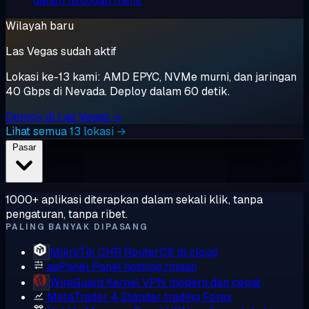
dalam hitungan menit
Wilayah baru
Las Vegas sudah aktif
Lokasi ke-13 kami: AMD EPYC, NVMe murni, dan jaringan
40 Gbps di Nevada. Deploy dalam 60 detik.
Deploy di Las Vegas →
Lihat semua 13 lokasi →
Pasar
1000+ aplikasi diterapkan dalam sekali klik, tanpa
pengaturan, tanpa ribet.
PALING BANYAK DIPASANG
MikroTik CHR
RouterOS di cloud
aaPanel
Panel hosting ringan
WireGuard
Kernel VPN modern dan cepat
MetaTrader 4
Standar trading Forex