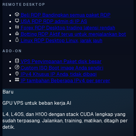
REMOTE DESKTOP
Beli RDP
Bandingkan semua paket RDP
USA RDP
RDP admin di IP AS
Forex RDP
Desktop trading latensi rendah
Botting RDP
Aktif terus untuk menjalankan bot
Linux RDP
Desktop Linux, jarak jauh
ADD-ON
VPS Penyimpanan
Paket disk besar
Custom ISO
Boot image Anda sendiri
IPv4 Khusus
IP Anda, tidak dibagi
IP tambahan
Beberapa IPv4 per server
Baru
GPU VPS untuk beban kerja AI
L4, L40S, dan H100 dengan stack CUDA lengkap yang
sudah terpasang. Jalankan, training, matikan, ditagih per
detik.