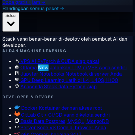
Coba gratis 1 jam →
Bandingkan semua paket →
Solusi
Stack yang benar-benar di-deploy oleh pembuat AI dan
developer.
AI DAN MACHINE LEARNING
VPS AI
PyTorch & CUDA siap pakai
Ollama
New
Jalankan LLM di VPS Anda sendiri
Jupyter Notebooks
Notebook di server Anda
GPU Deep Learning
Latih di L4, L40S, H100
Anaconda
Stack data Python, siap
DEVELOPER & DEVOPS
Docker
Kontainer dengan akses root
GitLab
Git + CI/CD yang dikelola sendiri
Basis Data
Postgres, MySQL, MongoDB
Server Kode
VS Code di browser Anda
n8n
Otomasi berjalan 24/7