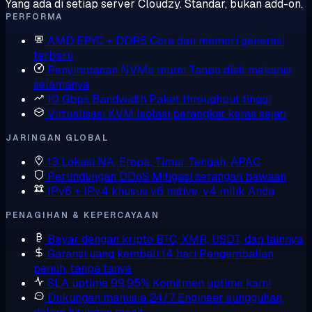
Yang ada di setiap server Cloudzy. Standar, bukan add-on.
PERFORMA
AMD EPYC + DDR5
Core dan memori generasi
terbaru
Penyimpanan NVMe murni
Tanpa disk mekanis,
selamanya
10 Gbps Bandwidth
Paket throughput tinggi
Virtualisasi KVM
Isolasi perangkat keras sejati
JARINGAN GLOBAL
13 Lokasi
NA, Eropa, Timur Tengah, APAC
Perlindungan DDoS
Mitigasi serangan bawaan
IPv6 + IPv4 khusus
v6 native, v4 milik Anda
PENAGIHAN & KEPERCAYAAN
Bayar dengan kripto
BTC, XMR, USDT, dan lainnya
Garansi uang kembali 14 hari
Pengembalian
penuh, tanpa tanya
SLA uptime 99,95%
Komitmen uptime kami
Dukungan manusia 24/7
Engineer sungguhan,