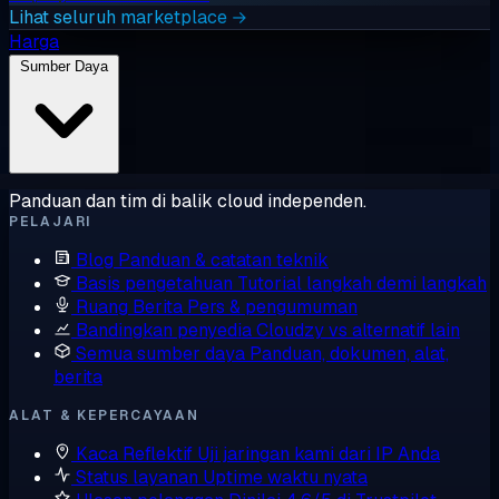
Lihat seluruh marketplace →
Harga
Sumber Daya
Panduan dan tim di balik cloud independen.
PELAJARI
Blog
Panduan & catatan teknik
Basis pengetahuan
Tutorial langkah demi langkah
Ruang Berita
Pers & pengumuman
Bandingkan penyedia
Cloudzy vs alternatif lain
Semua sumber daya
Panduan, dokumen, alat,
berita
ALAT & KEPERCAYAAN
Kaca Reflektif
Uji jaringan kami dari IP Anda
Status layanan
Uptime waktu nyata