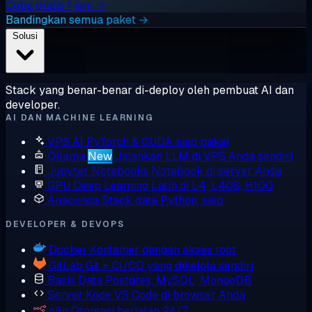
Coba gratis 1 jam →
Bandingkan semua paket →
Solusi
Stack yang benar-benar di-deploy oleh pembuat AI dan
developer.
AI DAN MACHINE LEARNING
VPS AI
PyTorch & CUDA siap pakai
Ollama
New
Jalankan LLM di VPS Anda sendiri
Jupyter Notebooks
Notebook di server Anda
GPU Deep Learning
Latih di L4, L40S, H100
Anaconda
Stack data Python, siap
DEVELOPER & DEVOPS
Docker
Kontainer dengan akses root
GitLab
Git + CI/CD yang dikelola sendiri
Basis Data
Postgres, MySQL, MongoDB
Server Kode
VS Code di browser Anda
n8n
Otomasi berjalan 24/7