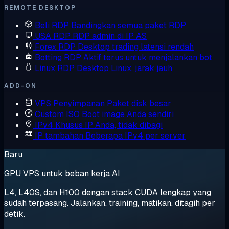
REMOTE DESKTOP
Beli RDP
Bandingkan semua paket RDP
USA RDP
RDP admin di IP AS
Forex RDP
Desktop trading latensi rendah
Botting RDP
Aktif terus untuk menjalankan bot
Linux RDP
Desktop Linux, jarak jauh
ADD-ON
VPS Penyimpanan
Paket disk besar
Custom ISO
Boot image Anda sendiri
IPv4 Khusus
IP Anda, tidak dibagi
IP tambahan
Beberapa IPv4 per server
Baru
GPU VPS untuk beban kerja AI
L4, L40S, dan H100 dengan stack CUDA lengkap yang
sudah terpasang. Jalankan, training, matikan, ditagih per
detik.