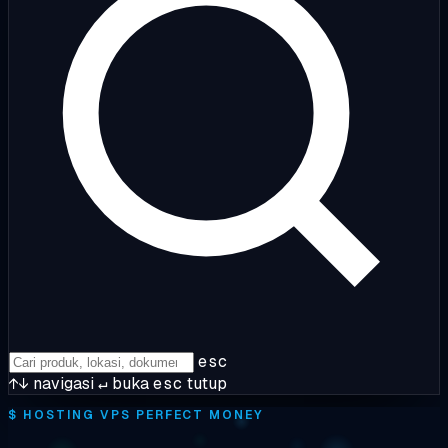
esc
↑↓
navigasi
↵
buka
esc
tutup
$
HOSTING VPS PERFECT MONEY