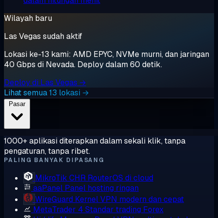
dalam hitungan menit
Wilayah baru
Las Vegas sudah aktif
Lokasi ke-13 kami: AMD EPYC, NVMe murni, dan jaringan
40 Gbps di Nevada. Deploy dalam 60 detik.
Deploy di Las Vegas →
Lihat semua 13 lokasi →
Pasar
1000+ aplikasi diterapkan dalam sekali klik, tanpa
pengaturan, tanpa ribet.
PALING BANYAK DIPASANG
MikroTik CHR
RouterOS di cloud
aaPanel
Panel hosting ringan
WireGuard
Kernel VPN modern dan cepat
MetaTrader 4
Standar trading Forex