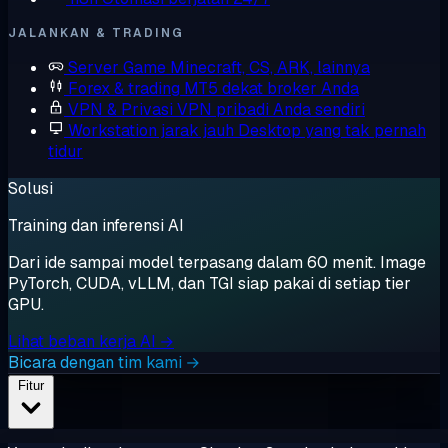
JALANKAN & TRADING
Server Game
Minecraft, CS, ARK, lainnya
Forex & trading
MT5 dekat broker Anda
VPN & Privasi
VPN pribadi Anda sendiri
Workstation jarak jauh
Desktop yang tak pernah
tidur
Solusi
Training dan inferensi AI
Dari ide sampai model terpasang dalam 60 menit. Image
PyTorch, CUDA, vLLM, dan TGI siap pakai di setiap tier
GPU.
Lihat beban kerja AI →
Bicara dengan tim kami →
Fitur