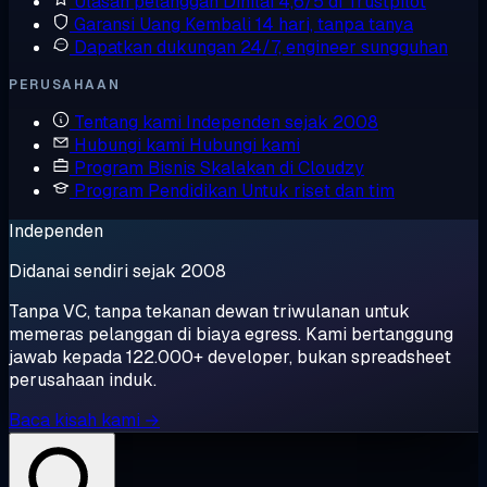
Ulasan pelanggan
Dinilai 4,6/5 di Trustpilot
Garansi Uang Kembali
14 hari, tanpa tanya
Dapatkan dukungan
24/7, engineer sungguhan
PERUSAHAAN
Tentang kami
Independen sejak 2008
Hubungi kami
Hubungi kami
Program Bisnis
Skalakan di Cloudzy
Program Pendidikan
Untuk riset dan tim
Independen
Didanai sendiri sejak 2008
Tanpa VC, tanpa tekanan dewan triwulanan untuk
memeras pelanggan di biaya egress. Kami bertanggung
jawab kepada 122.000+ developer, bukan spreadsheet
perusahaan induk.
Baca kisah kami →