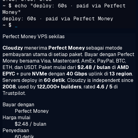
~ $
echo "deploy: 60s · paid via Perfect
Money"
deploy: 60s · paid via Perfect Money
~ $
_
Perfect Money VPS sekilas
Cloudzy
menerima
Perfect Money
sebagai metode
pembayaran utama di setiap paket. Bayar dengan Perfect
Money bersama Visa, Mastercard, AmEx, PayPal, BTC,
ETH, dan USDT. Paket mulai dari
$2.48 / bulan
di
AMD
EPYC
+ pure
NVMe
dengan
40 Gbps
uplink di
13 region
.
Servers deploy in
60 detik
. Cloudzy is independent since
2008
, used by
122,000+ builders
, rated
4.6 / 5
di
Trustpilot.
Bayar dengan
Perfect Money
Harga mulai
$2.48 / bulan
Penyediaan
60 detik