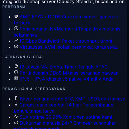
Yang ada di setiap server Cloudzy. Standar, bukan add-on.
PERFORMA
AMD EPYC + DDR5
Core dan memori generasi
terbaru
Penyimpanan NVMe murni
Tanpa disk mekanis,
selamanya
10 Gbps Bandwidth
Paket throughput tinggi
Virtualisasi KVM
Isolasi perangkat keras sejati
JARINGAN GLOBAL
13 Lokasi
NA, Eropa, Timur Tengah, APAC
Perlindungan DDoS
Mitigasi serangan bawaan
IPv6 + IPv4 khusus
v6 native, v4 milik Anda
PENAGIHAN & KEPERCAYAAN
Bayar dengan kripto
BTC, XMR, USDT, dan lainnya
Garansi uang kembali 14 hari
Pengembalian
penuh, tanpa tanya
SLA uptime 99,95%
Komitmen uptime kami
Dukungan manusia 24/7
Engineer sungguhan,