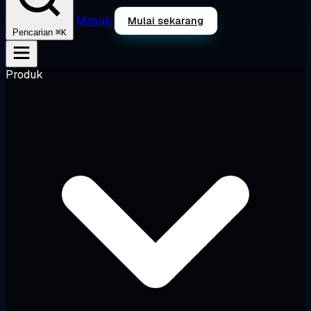
Masuk
Mulai sekarang
⌘K
Pencarian
Produk