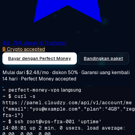
4.6
· 764 ulasan di Trustpilot
₿
Crypto accepted
Bayar dengan Perfect Money
Bandingkan paket
Mulai dari
$2.48/mo
· diskon 50% · Garansi uang kembali
14 hari · Perfect Money accepted
~ perfect-money-vps
langsung
~ $
curl -s
https://panel.cloudzy.com/api/v1/account/me
{"email":"you@example.com","plan":"4GB","reg
fra-1"}
~ $
ssh root@vps-fra-001 'uptime'
14:08:01 up 2 min, 0 users, load average:
0.00, 0.00, 0.00