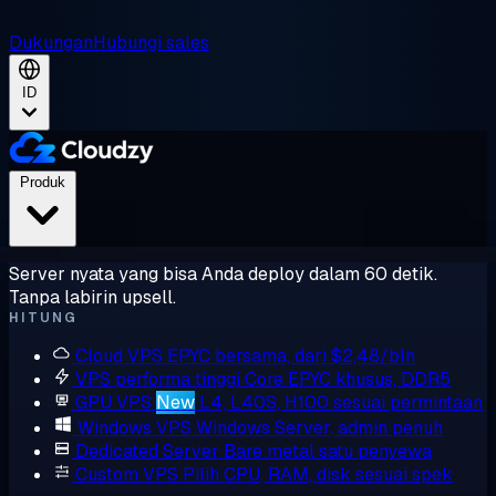
Dukungan
Hubungi sales
ID
Produk
Server nyata yang bisa Anda deploy dalam 60 detik.
Tanpa labirin upsell.
HITUNG
Cloud VPS
EPYC bersama, dari $2,48/bln
VPS performa tinggi
Core EPYC khusus, DDR5
GPU VPS
New
L4, L40S, H100 sesuai permintaan
Windows VPS
Windows Server, admin penuh
Dedicated Server
Bare metal satu penyewa
Custom VPS
Pilih CPU, RAM, disk sesuai spek