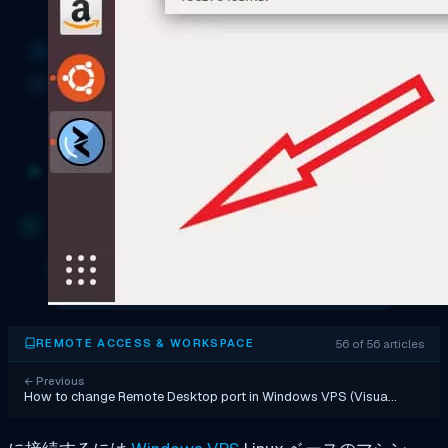
56 of 56 articles
REMOTE ACCESS & WORKSPACE
←
Previous
How to change Remote Desktop port in Windows VPS (Visua…