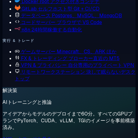
Docker
root アクセス付きコンテナ
GitLab
セルフホスト型 Git + CI/CD
データベース
Postgres、MySQL、MongoDB
コードサーバー
ブラウザで VS Code
n8n
24時間稼働する自動化
実行 & トレード
ゲームサーバー
Minecraft、CS、ARK ほか
FX & トレーディング
ブローカー直近の MT5
VPN & プライバシー
自分専用のプライベート VPN
リモートワークステーション
決して眠らないデスク
トップ
解決策
AIトレーニングと推論
アイデアからモデルのデプロイまで60分。すべてのGPUプ
ランでPyTorch、CUDA、vLLM、TGIのイメージを事前構築
済み。