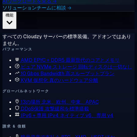
AIワークロードを見る →
ソリューションチームに相談 →
機能
すべての Cloudzy サーバーの標準装備。アドオンではあり
ません。
パフォーマンス
AMD EPYC + DDR5
最新世代のコアとメモリ
ピュア NVMe ストレージ
回転ディスクは一切なし
10 Gbps Bandwidth
高スループットプラン
KVM 仮想化
真のハードウェア分離
グローバルネットワーク
13の場所
北米、欧州、中東、APAC
DDoS保護
攻撃緩和を標準搭載
IPv6 + 専用 IPv4
ネイティブ v6、専用 v4
請求 & 信頼