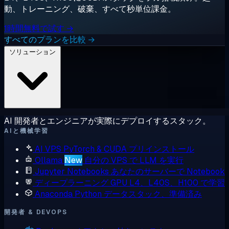
動、トレーニング、破棄、すべて秒単位課金。
1時間無料で試す →
すべてのプランを比較 →
ソリューション
AI 開発者とエンジニアが実際にデプロイするスタック。
AIと機械学習
AI VPS
PyTorch & CUDA プリインストール
Ollama
New
自分の VPS で LLM を実行
Jupyter Notebooks
あなたのサーバーで Notebook
ディープラーニング GPU
L4、L40S、H100 で学習
Anaconda
Python データスタック、準備済み
開発者 & DEVOPS