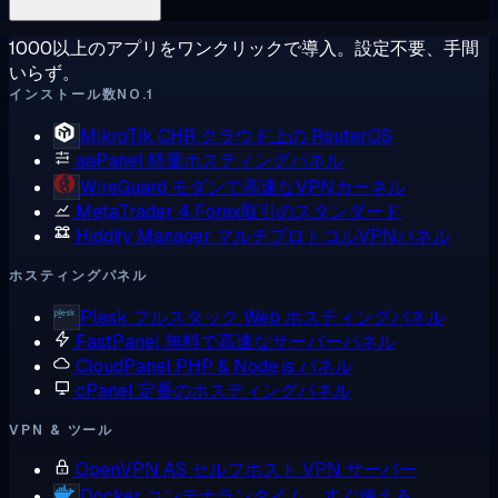
1000以上のアプリをワンクリックで導入。設定不要、手間
いらず。
インストール数NO.1
MikroTik CHR
クラウド上の RouterOS
aaPanel
軽量ホスティングパネル
WireGuard
モダンで高速なVPNカーネル
MetaTrader 4
Forex取引のスタンダード
Hiddify Manager
マルチプロトコルVPNパネル
ホスティングパネル
Plesk
フルスタック Web ホスティングパネル
FastPanel
無料で高速なサーバーパネル
CloudPanel
PHP & Node.js パネル
cPanel
定番のホスティングパネル
VPN & ツール
OpenVPN AS
セルフホスト VPN サーバー
Docker
コンテナランタイム、すぐ使える