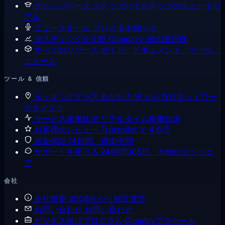
ナレッジベース
ステップバイステップのチュートリ
アル
ニュースルーム
プレス & お知らせ
ホスティングを比較
Cloudzyと他の選択肢
すべてのリソース
ガイド、ドキュメント、ツール、
ニュース
ツール & 信頼
ルッキンググラス
あなたの IP から当社ネットワー
クをテスト
サービス稼働状況
リアルタイム稼働状況
お客様のレビュー
Trustpilot で 4.6/5
返金保証
14日間、理由不問
サポートを受ける
24時間365日、本物のエンジニ
ア
会社
会社概要
2008年から独立運営
お問い合わせ
お問い合わせ
ビジネス向けプログラム
Cloudzyでスケール