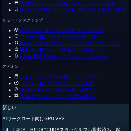
専用サーバー
シングルテナント・ベアメタル
Custom VPS
CPU・RAM・ディスクを自由に選択
リモートデスクトップ
RDPを購入
すべての RDP プランを比較
アメリカ RDP
米国 IP の管理者 RDP
Forex RDP
低遅延トレーディングデスクトップ
Botting RDP
ボット稼働のため常時オン
Linux RDP
Linux デスクトップ、リモート
アドオン
ストレージVPS
大容量ディスクプラン
カスタムISO
独自のイメージで起動
専用IPv4
あなた専用の IP、共有なし
追加 IP
サーバーごとに複数の IPv4
新しい
AIワークロード向けGPU VPS
L4、L40S、H100にCUDAスタックをフル搭載済み。起