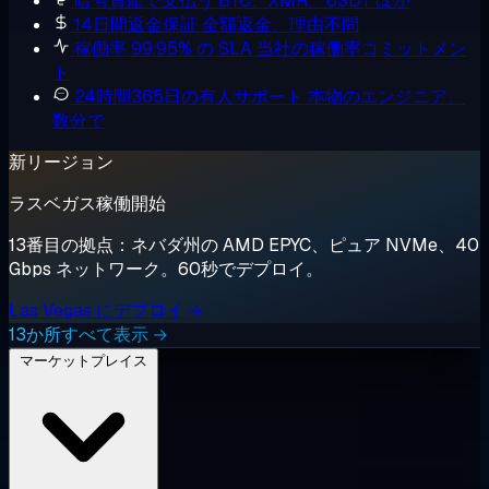
暗号資産で支払う
BTC、XMR、USDT ほか
14日間返金保証
全額返金、理由不問
稼働率 99.95% の SLA
当社の稼働率コミットメン
ト
24時間365日の有人サポート
本物のエンジニア、
数分で
新リージョン
ラスベガス稼働開始
13番目の拠点：ネバダ州の AMD EPYC、ピュア NVMe、40
Gbps ネットワーク。60秒でデプロイ。
Las Vegas にデプロイ →
13か所すべて表示 →
マーケットプレイス