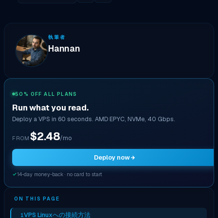
執筆者
Hannan
50% OFF ALL PLANS
Run what you read.
Deploy a VPS in 60 seconds. AMD EPYC, NVMe, 40 Gbps.
$2.48
/mo
FROM
Deploy now
14-day money-back · no card to start
ON THIS PAGE
VPS Linuxへの接続方法
1