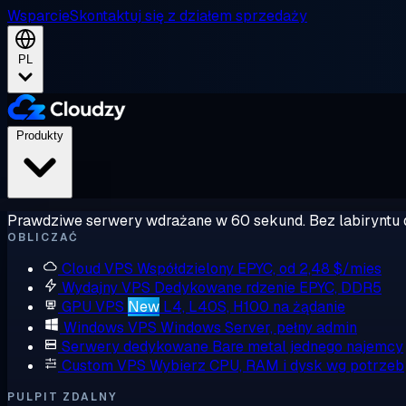
Wsparcie
Skontaktuj się z działem sprzedaży
PL
Produkty
Prawdziwe serwery wdrażane w 60 sekund. Bez labiryntu 
OBLICZAĆ
Cloud VPS
Współdzielony EPYC, od 2,48 $/mies
Wydajny VPS
Dedykowane rdzenie EPYC, DDR5
GPU VPS
New
L4, L40S, H100 na żądanie
Windows VPS
Windows Server, pełny admin
Serwery dedykowane
Bare metal jednego najemcy
Custom VPS
Wybierz CPU, RAM i dysk wg potrzeb
PULPIT ZDALNY