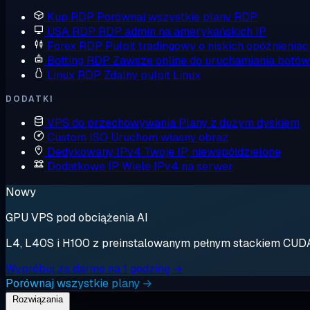
Kup RDP
Porównaj wszystkie plany RDP
USA RDP
RDP admin na amerykańskich IP
Forex RDP
Pulpit tradingowy o niskich opóźnieniac
Botting RDP
Zawsze online do uruchamiania botów
Linux RDP
Zdalny pulpit Linux
DODATKI
VPS do przechowywania
Plany z dużym dyskiem
Custom ISO
Uruchom własny obraz
Dedykowany IPv4
Twoje IP, niewspółdzielone
Dodatkowe IP
Wiele IPv4 na serwer
Nowy
GPU VPS pod obciążenia AI
L4, L40S i H100 z preinstalowanym pełnym stackiem CUDA. 
Wypróbuj za darmo na 1 godzinę →
Porównaj wszystkie plany →
Rozwiązania