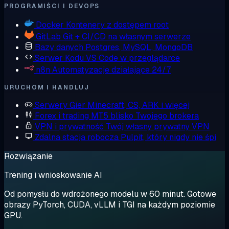
PROGRAMIŚCI I DEVOPS
Docker
Kontenery z dostępem root
GitLab
Git + CI/CD na własnym serwerze
Bazy danych
Postgres, MySQL, MongoDB
Serwer Kodu
VS Code w przeglądarce
n8n
Automatyzacje działające 24/7
URUCHOM I HANDLUJ
Serwery Gier
Minecraft, CS, ARK i więcej
Forex i trading
MT5 blisko Twojego brokera
VPN i prywatność
Twój własny prywatny VPN
Zdalna stacja robocza
Pulpit, który nigdy nie śpi
Rozwiązanie
Trening i wnioskowanie AI
Od pomysłu do wdrożonego modelu w 60 minut. Gotowe
obrazy PyTorch, CUDA, vLLM i TGI na każdym poziomie
GPU.