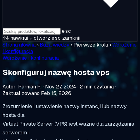
esc
↑↓
nawiguj
↵
otwórz
esc
zamknij
Strona główna
›
Baza wiedzy
›
Pierwsze kroki
›
Wdrożenie
i konfiguracja
Wdrożenie i konfiguracja
Skonfiguruj nazwę hosta vps
Autor: Parnian R.
·
Nov 27, 2024
·
2 min czytania
·
Zaktualizowano Feb 15, 2026
Zrozumienie i ustawienie nazwy instancji lub nazwy
hosta dla
Virtual Private Server (VPS) jest ważne dla zarządzania
serwerem i