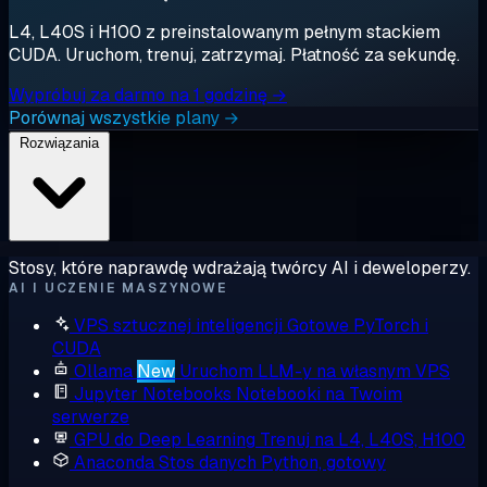
L4, L40S i H100 z preinstalowanym pełnym stackiem
CUDA. Uruchom, trenuj, zatrzymaj. Płatność za sekundę.
Wypróbuj za darmo na 1 godzinę →
Porównaj wszystkie plany →
Rozwiązania
Stosy, które naprawdę wdrażają twórcy AI i deweloperzy.
AI I UCZENIE MASZYNOWE
VPS sztucznej inteligencji
Gotowe PyTorch i
CUDA
Ollama
New
Uruchom LLM-y na własnym VPS
Jupyter Notebooks
Notebooki na Twoim
serwerze
GPU do Deep Learning
Trenuj na L4, L40S, H100
Anaconda
Stos danych Python, gotowy