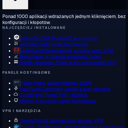
Ponad 1000 aplikacji wdrażanych jednym kliknięciem, bez
konfiguracji i kłopotów.
NAJCZĘŚCIEJ INSTALOWANE
MikroTik CHR
RouterOS w chmurze
aaPanel
Lekki panel hostingowy
WireGuard
Nowoczesne, szybkie jądro VPN
MetaTrader 4
Standard tradingu Forex
Hiddify Manager
Panel wielu protokołów VPN
PANELE HOSTINGOWE
Plesk
Pełny panel hostingu WWW
FastPanel
Darmowy, szybki panel serwera
CloudPanel
Panel PHP i Node.js
cPanel
Klasyczny panel hostingowy
VPN I NARZĘDZIA
OpenVPN AS
Samodzielny serwer VPN
Docker
Środowisko uruchomieniowe kontenerów,