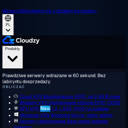
Wsparcie
Skontaktuj się z działem sprzedaży
PL
Produkty
Prawdziwe serwery wdrażane w 60 sekund. Bez
labiryntu dosprzedaży.
OBLICZAĆ
Cloud VPS
Współdzielony EPYC, od 2,48 $/mies
Wydajny VPS
Dedykowane rdzenie EPYC, DDR5
GPU VPS
New
L4, L40S, H100 na żądanie
Windows VPS
Windows Server, pełny admin
Serwery dedykowane
Bare metal jednego
najemcy