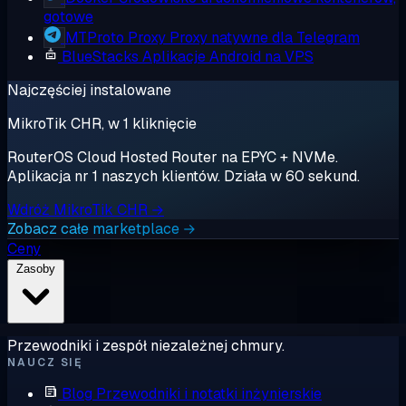
gotowe
MTProto Proxy
Proxy natywne dla Telegram
BlueStacks
Aplikacje Android na VPS
Najczęściej instalowane
MikroTik CHR, w 1 kliknięcie
RouterOS Cloud Hosted Router na EPYC + NVMe.
Aplikacja nr 1 naszych klientów. Działa w 60 sekund.
Wdróż MikroTik CHR →
Zobacz całe marketplace →
Ceny
Zasoby
Przewodniki i zespół niezależnej chmury.
NAUCZ SIĘ
Blog
Przewodniki i notatki inżynierskie