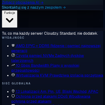
Zobacz obciążenia AI →
Skontaktuj się z naszym zespołem →
Funkcje
To, co ma każdy serwer Cloudzy. Standard, nie dodatek.
WYDAJNOŚĆ
AMD EPYC + DDR5
Rdzenie i pamięć najnowszej
generacji
Czysta pamięć NVMe
Żadnych dysków
talerzowych
10 Gbps Bandwidth
Plany o wysokiej
przepustowości
Wirtualizacja KVM
Prawdziwa izolacja sprzętowa
SIEĆ GLOBALNA
13 Lokalizacji
Am. Płn., UE, Bliski Wschód, APAC
Ochrona przed atakami DDoS
Wbudowana
ochrona przed atakami