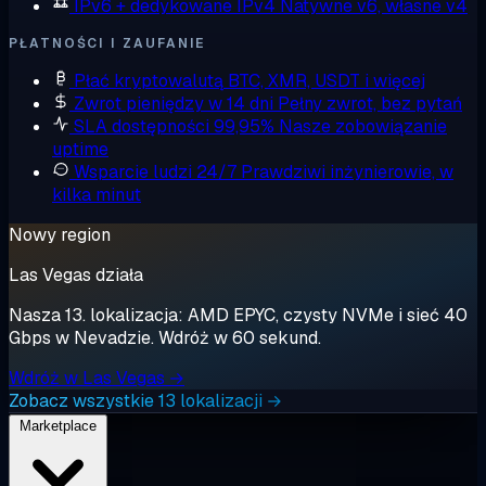
IPv6 + dedykowane IPv4
Natywne v6, własne v4
PŁATNOŚCI I ZAUFANIE
Płać kryptowalutą
BTC, XMR, USDT i więcej
Zwrot pieniędzy w 14 dni
Pełny zwrot, bez pytań
SLA dostępności 99,95%
Nasze zobowiązanie
uptime
Wsparcie ludzi 24/7
Prawdziwi inżynierowie, w
kilka minut
Nowy region
Las Vegas działa
Nasza 13. lokalizacja: AMD EPYC, czysty NVMe i sieć 40
Gbps w Nevadzie. Wdróż w 60 sekund.
Wdróż w Las Vegas →
Zobacz wszystkie 13 lokalizacji →
Marketplace