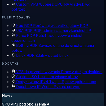
Custom VPS
Wybierz CPU, RAM i dysk wg
potrzeb
PULPIT ZDALNY
Kup RDP
Porównaj wszystkie plany RDP
USA RDP
RDP admin na amerykańskich IP
Forex RDP
Pulpit tradingowy o niskich
opóźnieniach
Botting RDP
Zawsze online do uruchamiania
botów
Linux RDP
Zdalny pulpit Linux
DODATKI
VPS do przechowywania
Plany z dużym dyskiem
Custom ISO
Uruchom własny obraz
Dedykowany IPv4
Twoje IP, niewspółdzielone
Dodatkowe IP
Wiele IPv4 na serwer
Nowy
GPU VPS pod obciążenia AI