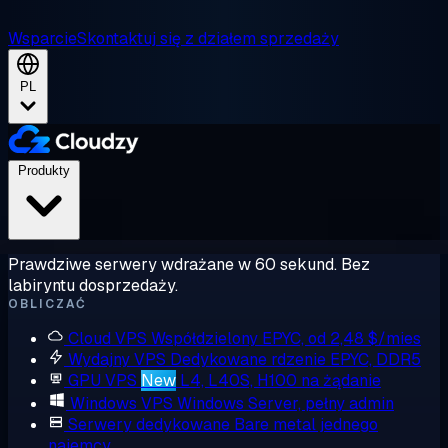
Wsparcie
Skontaktuj się z działem sprzedaży
PL
Produkty
Prawdziwe serwery wdrażane w 60 sekund. Bez
labiryntu dosprzedaży.
OBLICZAĆ
Cloud VPS
Współdzielony EPYC, od 2,48 $/mies
Wydajny VPS
Dedykowane rdzenie EPYC, DDR5
GPU VPS
New
L4, L40S, H100 na żądanie
Windows VPS
Windows Server, pełny admin
Serwery dedykowane
Bare metal jednego
najemcy