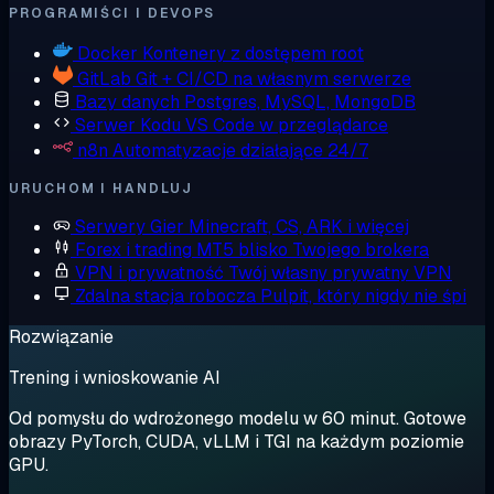
PROGRAMIŚCI I DEVOPS
Docker
Kontenery z dostępem root
GitLab
Git + CI/CD na własnym serwerze
Bazy danych
Postgres, MySQL, MongoDB
Serwer Kodu
VS Code w przeglądarce
n8n
Automatyzacje działające 24/7
URUCHOM I HANDLUJ
Serwery Gier
Minecraft, CS, ARK i więcej
Forex i trading
MT5 blisko Twojego brokera
VPN i prywatność
Twój własny prywatny VPN
Zdalna stacja robocza
Pulpit, który nigdy nie śpi
Rozwiązanie
Trening i wnioskowanie AI
Od pomysłu do wdrożonego modelu w 60 minut. Gotowe
obrazy PyTorch, CUDA, vLLM i TGI na każdym poziomie
GPU.