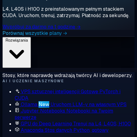
L4, L40S i H100 z preinstalowanym pełnym stackiem
CUDA. Uruchom, trenuj, zatrzymaj. Płatność za sekundę.
Wypróbuj za darmo na 1 godzinę →
Porównaj wszystkie plany →
Rozwiązania
Stosy, które naprawdę wdrażają twórcy AI i deweloperzy.
AI I UCZENIE MASZYNOWE
VPS sztucznej inteligencji
Gotowe PyTorch i
CUDA
Ollama
New
Uruchom LLM-y na własnym VPS
Jupyter Notebooks
Notebooki na Twoim
serwerze
GPU do Deep Learning
Trenuj na L4, L40S, H100
Anaconda
Stos danych Python, gotowy