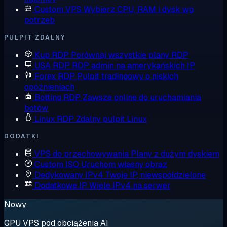
Custom VPS
Wybierz CPU, RAM i dysk wg
potrzeb
PULPIT ZDALNY
Kup RDP
Porównaj wszystkie plany RDP
USA RDP
RDP admin na amerykańskich IP
Forex RDP
Pulpit tradingowy o niskich
opóźnieniach
Botting RDP
Zawsze online do uruchamiania
botów
Linux RDP
Zdalny pulpit Linux
DODATKI
VPS do przechowywania
Plany z dużym dyskiem
Custom ISO
Uruchom własny obraz
Dedykowany IPv4
Twoje IP, niewspółdzielone
Dodatkowe IP
Wiele IPv4 na serwer
Nowy
GPU VPS pod obciążenia AI