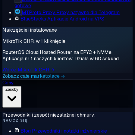
gotowe
MTProto Proxy
Proxy natywne dla Telegram
BlueStacks
Aplikacje Android na VPS
Najczęściej instalowane
MikroTik CHR, w 1 kliknięcie
RouterOS Cloud Hosted Router na EPYC + NVMe.
Aplikacja nr 1 naszych klientów. Działa w 60 sekund.
Wdróż MikroTik CHR →
Zobacz całe marketplace →
Ceny
Zasoby
Przewodniki i zespół niezależnej chmury.
NAUCZ SIĘ
Blog
Przewodniki i notatki inżynierskie