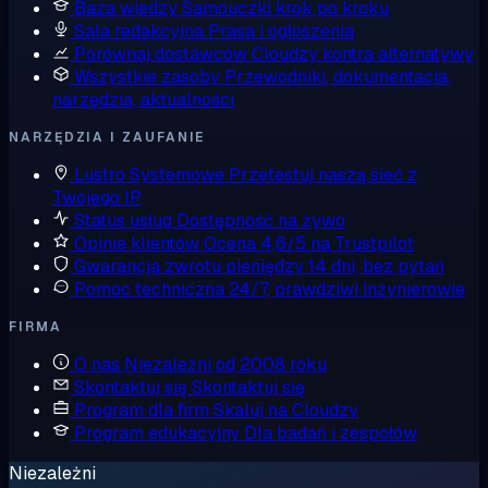
Baza wiedzy
Samouczki krok po kroku
Sala redakcyjna
Prasa i ogłoszenia
Porównaj dostawców
Cloudzy kontra alternatywy
Wszystkie zasoby
Przewodniki, dokumentacja,
narzędzia, aktualności
NARZĘDZIA I ZAUFANIE
Lustro Systemowe
Przetestuj naszą sieć z
Twojego IP
Status usług
Dostępność na żywo
Opinie klientów
Ocena 4,6/5 na Trustpilot
Gwarancja zwrotu pieniędzy
14 dni, bez pytań
Pomoc techniczna
24/7, prawdziwi inżynierowie
FIRMA
O nas
Niezależni od 2008 roku
Skontaktuj się
Skontaktuj się
Program dla firm
Skaluj na Cloudzy
Program edukacyjny
Dla badań i zespołów
Niezależni