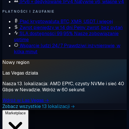
IPv6 + dedykowane IPv4
Natywne v6, własne v4
PŁATNOŚCI I ZAUFANIE
Płać kryptowalutą
BTC, XMR, USDT i więcej
Zwrot pieniędzy w 14 dni
Pełny zwrot, bez pytań
SLA dostępności 99,95%
Nasze zobowiązanie
uptime
Wsparcie ludzi 24/7
Prawdziwi inżynierowie, w
kilka minut
Nowy region
Las Vegas działa
Nasza 13. lokalizacja: AMD EPYC, czysty NVMe i sieć 40
Gbps w Nevadzie. Wdróż w 60 sekund.
Wdróż w Las Vegas →
Zobacz wszystkie 13 lokalizacji →
Marketplace