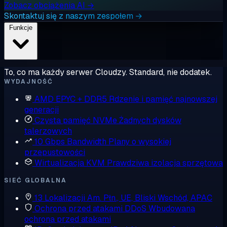
Zobacz obciążenia AI →
Skontaktuj się z naszym zespołem →
Funkcje
To, co ma każdy serwer Cloudzy. Standard, nie dodatek.
WYDAJNOŚĆ
AMD EPYC + DDR5
Rdzenie i pamięć najnowszej
generacji
Czysta pamięć NVMe
Żadnych dysków
talerzowych
10 Gbps Bandwidth
Plany o wysokiej
przepustowości
Wirtualizacja KVM
Prawdziwa izolacja sprzętowa
SIEĆ GLOBALNA
13 Lokalizacji
Am. Płn., UE, Bliski Wschód, APAC
Ochrona przed atakami DDoS
Wbudowana
ochrona przed atakami