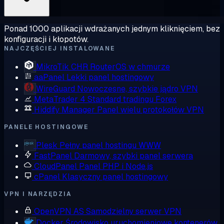
Ponad 1000 aplikacji wdrażanych jednym kliknięciem, bez
konfiguracji i kłopotów.
NAJCZĘŚCIEJ INSTALOWANE
MikroTik CHR
RouterOS w chmurze
aaPanel
Lekki panel hostingowy
WireGuard
Nowoczesne, szybkie jądro VPN
MetaTrader 4
Standard tradingu Forex
Hiddify Manager
Panel wielu protokołów VPN
PANELE HOSTINGOWE
Plesk
Pełny panel hostingu WWW
FastPanel
Darmowy, szybki panel serwera
CloudPanel
Panel PHP i Node.js
cPanel
Klasyczny panel hostingowy
VPN I NARZĘDZIA
OpenVPN AS
Samodzielny serwer VPN
Docker
Środowisko uruchomieniowe kontenerów,