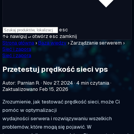
esc
↑↓
nawiguj
↵
otwórz
esc
zamknij
Strona główna
›
Baza wiedzy
›
Zarządzanie serwerem
›
Sieć i zapora
Sieć i zapora
Przetestuj prędkość sieci vps
Autor: Parnian R.
·
Nov 27, 2024
·
4 min czytania
·
Zaktualizowano Feb 15, 2026
Zrozumienie, jak testować prędkość sieci, może Ci
pomóc w optymalizacji
wydajności serwera i rozwiązywaniu wszelkich
problemów, które mogą się pojawić. W