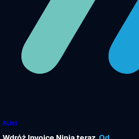
AList
Wdróż Invoice Ninja teraz.
Od