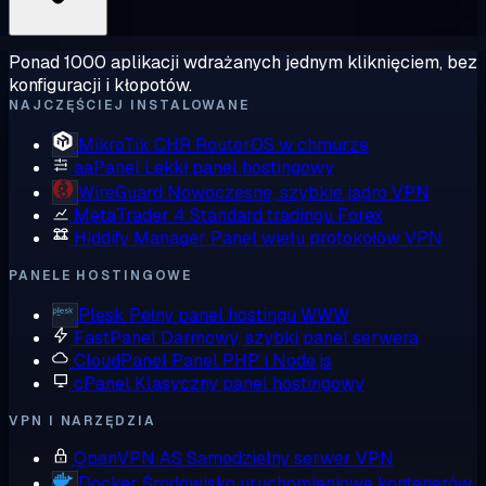
Ponad 1000 aplikacji wdrażanych jednym kliknięciem, bez
konfiguracji i kłopotów.
NAJCZĘŚCIEJ INSTALOWANE
MikroTik CHR
RouterOS w chmurze
aaPanel
Lekki panel hostingowy
WireGuard
Nowoczesne, szybkie jądro VPN
MetaTrader 4
Standard tradingu Forex
Hiddify Manager
Panel wielu protokołów VPN
PANELE HOSTINGOWE
Plesk
Pełny panel hostingu WWW
FastPanel
Darmowy, szybki panel serwera
CloudPanel
Panel PHP i Node.js
cPanel
Klasyczny panel hostingowy
VPN I NARZĘDZIA
OpenVPN AS
Samodzielny serwer VPN
Docker
Środowisko uruchomieniowe kontenerów,