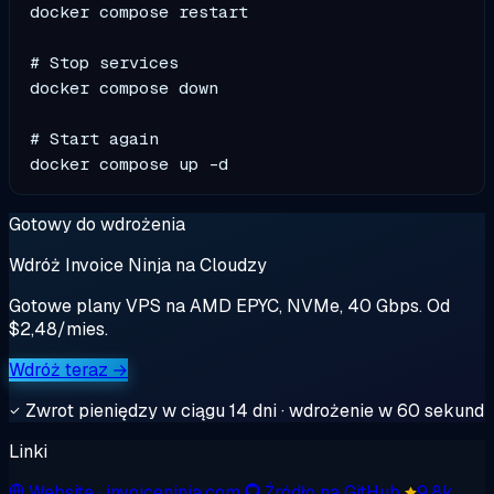
docker compose restart

# Stop services

docker compose down

# Start again

Gotowy do wdrożenia
Wdróż Invoice Ninja na Cloudzy
Gotowe plany VPS na AMD EPYC, NVMe, 40 Gbps. Od
$2,48/mies.
Wdróż teraz →
Zwrot pieniędzy w ciągu 14 dni · wdrożenie w 60 sekund
Linki
Website
· invoiceninja.com
Źródło na GitHub
9.8k