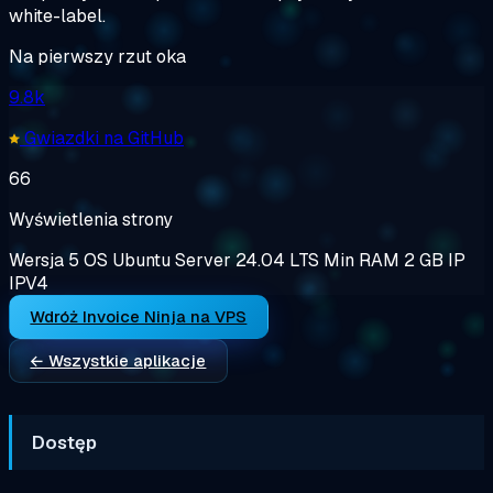
white-label.
Na pierwszy rzut oka
9.8k
Gwiazdki na GitHub
66
Wyświetlenia strony
Wersja
5
OS
Ubuntu Server 24.04 LTS
Min RAM
2 GB
IP
IPV4
Wdróż Invoice Ninja na VPS
← Wszystkie aplikacje
Dostęp