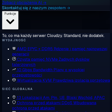
Zobacz obciążenia AI →
Skontaktuj się z naszym zespołem →
Funkcje
To, co ma każdy serwer Cloudzy. Standard, nie dodatek.
WYDAJNOŚĆ
AMD EPYC + DDR5
Rdzenie i pamięć najnowszej
generacji
Czysta pamięć NVMe
Żadnych dysków
talerzowych
10 Gbps Bandwidth
Plany o wysokiej
przepustowości
Wirtualizacja KVM
Prawdziwa izolacja sprzętowa
SIEĆ GLOBALNA
13 Lokalizacji
Am. Płn., UE, Bliski Wschód, APAC
Ochrona przed atakami DDoS
Wbudowana
ochrona przed atakami