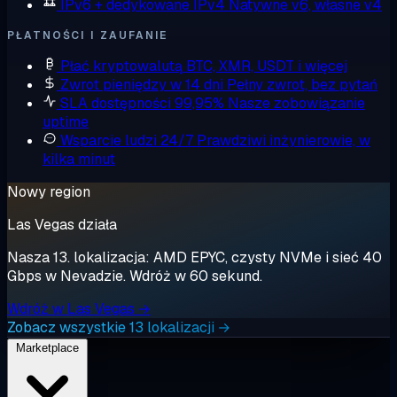
IPv6 + dedykowane IPv4
Natywne v6, własne v4
PŁATNOŚCI I ZAUFANIE
Płać kryptowalutą
BTC, XMR, USDT i więcej
Zwrot pieniędzy w 14 dni
Pełny zwrot, bez pytań
SLA dostępności 99,95%
Nasze zobowiązanie
uptime
Wsparcie ludzi 24/7
Prawdziwi inżynierowie, w
kilka minut
Nowy region
Las Vegas działa
Nasza 13. lokalizacja: AMD EPYC, czysty NVMe i sieć 40
Gbps w Nevadzie. Wdróż w 60 sekund.
Wdróż w Las Vegas →
Zobacz wszystkie 13 lokalizacji →
Marketplace