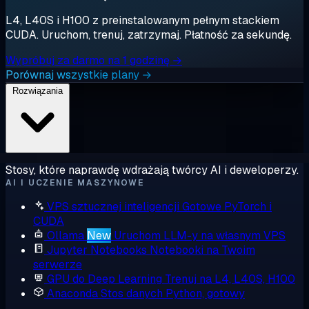
L4, L40S i H100 z preinstalowanym pełnym stackiem
CUDA. Uruchom, trenuj, zatrzymaj. Płatność za sekundę.
Wypróbuj za darmo na 1 godzinę →
Porównaj wszystkie plany →
Rozwiązania
Stosy, które naprawdę wdrażają twórcy AI i deweloperzy.
AI I UCZENIE MASZYNOWE
VPS sztucznej inteligencji
Gotowe PyTorch i
CUDA
Ollama
New
Uruchom LLM-y na własnym VPS
Jupyter Notebooks
Notebooki na Twoim
serwerze
GPU do Deep Learning
Trenuj na L4, L40S, H100
Anaconda
Stos danych Python, gotowy