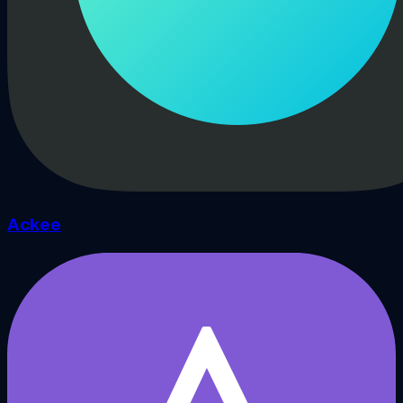
Ackee