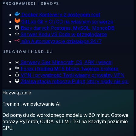
PROGRAMIŚCI I DEVOPS
Docker
Kontenery z dostępem root
GitLab
Git + CI/CD na własnym serwerze
Bazy danych
Postgres, MySQL, MongoDB
Serwer Kodu
VS Code w przeglądarce
n8n
Automatyzacje działające 24/7
URUCHOM I HANDLUJ
Serwery Gier
Minecraft, CS, ARK i więcej
Forex i trading
MT5 blisko Twojego brokera
VPN i prywatność
Twój własny prywatny VPN
Zdalna stacja robocza
Pulpit, który nigdy nie śpi
Rozwiązanie
Trening i wnioskowanie AI
Od pomysłu do wdrożonego modelu w 60 minut. Gotowe
obrazy PyTorch, CUDA, vLLM i TGI na każdym poziomie
GPU.