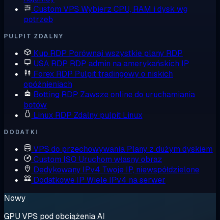
Custom VPS
Wybierz CPU, RAM i dysk wg
potrzeb
PULPIT ZDALNY
Kup RDP
Porównaj wszystkie plany RDP
USA RDP
RDP admin na amerykańskich IP
Forex RDP
Pulpit tradingowy o niskich
opóźnieniach
Botting RDP
Zawsze online do uruchamiania
botów
Linux RDP
Zdalny pulpit Linux
DODATKI
VPS do przechowywania
Plany z dużym dyskiem
Custom ISO
Uruchom własny obraz
Dedykowany IPv4
Twoje IP, niewspółdzielone
Dodatkowe IP
Wiele IPv4 na serwer
Nowy
GPU VPS pod obciążenia AI