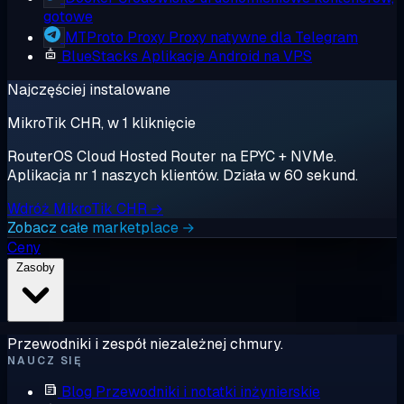
gotowe
MTProto Proxy
Proxy natywne dla Telegram
BlueStacks
Aplikacje Android na VPS
Najczęściej instalowane
MikroTik CHR, w 1 kliknięcie
RouterOS Cloud Hosted Router na EPYC + NVMe.
Aplikacja nr 1 naszych klientów. Działa w 60 sekund.
Wdróż MikroTik CHR →
Zobacz całe marketplace →
Ceny
Zasoby
Przewodniki i zespół niezależnej chmury.
NAUCZ SIĘ
Blog
Przewodniki i notatki inżynierskie