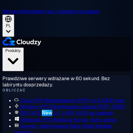
Wsparcie
Skontaktuj się z działem sprzedaży
PL
Produkty
Prawdziwe serwery wdrażane w 60 sekund. Bez
labiryntu dosprzedaży.
OBLICZAĆ
Cloud VPS
Współdzielony EPYC, od 2,48 $/mies
Wydajny VPS
Dedykowane rdzenie EPYC, DDR5
GPU VPS
New
L4, L40S, H100 na żądanie
Windows VPS
Windows Server, pełny admin
Serwery dedykowane
Bare metal jednego
najemcy