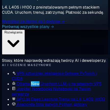
L4, L40S i H100 z preinstalowanym pełnym stackiem
CUDA. Uruchom, trenuj, zatrzymaj. Płatność za sekundę.
Wypróbuj za darmo na 1 godzinę →
Porównaj wszystkie plany →
Rozwiązania
Stosy, które naprawdę wdrażają twórcy AI i deweloperzy.
AI I UCZENIE MASZYNOWE
VPS sztucznej inteligencji
Gotowe PyTorch i
CUDA
Ollama
New
Uruchom LLM-y na własnym VPS
Jupyter Notebooks
Notebooki na Twoim
serwerze
GPU do Deep Learning
Trenuj na L4, L40S, H100
Anaconda
Stos danych Python, gotowy