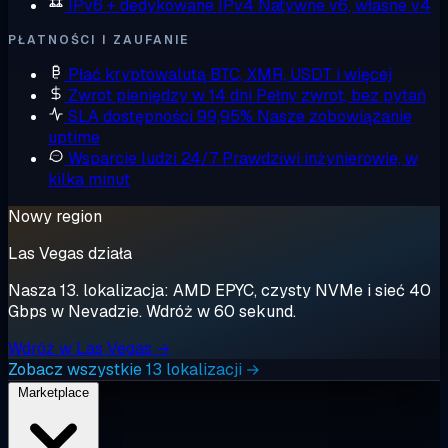
IPv6 + dedykowane IPv4
Natywne v6, własne v4
PŁATNOŚCI I ZAUFANIE
Płać kryptowalutą
BTC, XMR, USDT i więcej
Zwrot pieniędzy w 14 dni
Pełny zwrot, bez pytań
SLA dostępności 99,95%
Nasze zobowiązanie
uptime
Wsparcie ludzi 24/7
Prawdziwi inżynierowie, w
kilka minut
Nowy region
Las Vegas działa
Nasza 13. lokalizacja: AMD EPYC, czysty NVMe i sieć 40
Gbps w Nevadzie. Wdróż w 60 sekund.
Wdróż w Las Vegas →
Zobacz wszystkie 13 lokalizacji →
Marketplace