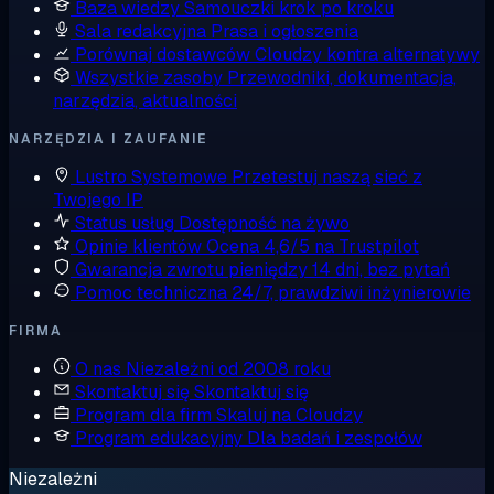
Baza wiedzy
Samouczki krok po kroku
Sala redakcyjna
Prasa i ogłoszenia
Porównaj dostawców
Cloudzy kontra alternatywy
Wszystkie zasoby
Przewodniki, dokumentacja,
narzędzia, aktualności
NARZĘDZIA I ZAUFANIE
Lustro Systemowe
Przetestuj naszą sieć z
Twojego IP
Status usług
Dostępność na żywo
Opinie klientów
Ocena 4,6/5 na Trustpilot
Gwarancja zwrotu pieniędzy
14 dni, bez pytań
Pomoc techniczna
24/7, prawdziwi inżynierowie
FIRMA
O nas
Niezależni od 2008 roku
Skontaktuj się
Skontaktuj się
Program dla firm
Skaluj na Cloudzy
Program edukacyjny
Dla badań i zespołów
Niezależni