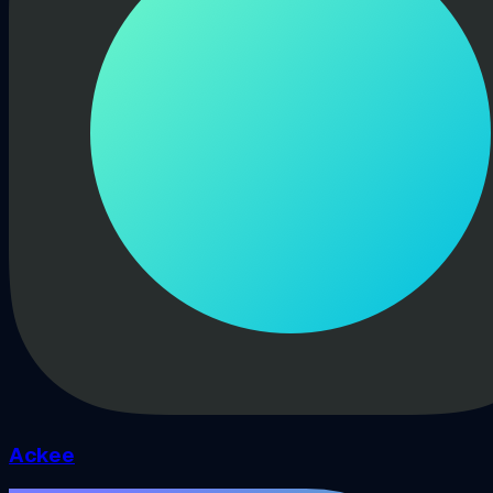
Ackee