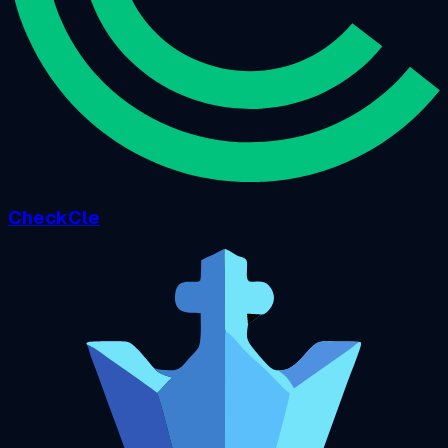
CheckCle