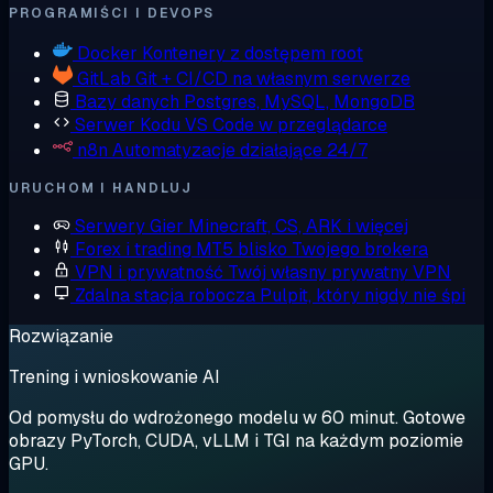
PROGRAMIŚCI I DEVOPS
Docker
Kontenery z dostępem root
GitLab
Git + CI/CD na własnym serwerze
Bazy danych
Postgres, MySQL, MongoDB
Serwer Kodu
VS Code w przeglądarce
n8n
Automatyzacje działające 24/7
URUCHOM I HANDLUJ
Serwery Gier
Minecraft, CS, ARK i więcej
Forex i trading
MT5 blisko Twojego brokera
VPN i prywatność
Twój własny prywatny VPN
Zdalna stacja robocza
Pulpit, który nigdy nie śpi
Rozwiązanie
Trening i wnioskowanie AI
Od pomysłu do wdrożonego modelu w 60 minut. Gotowe
obrazy PyTorch, CUDA, vLLM i TGI na każdym poziomie
GPU.