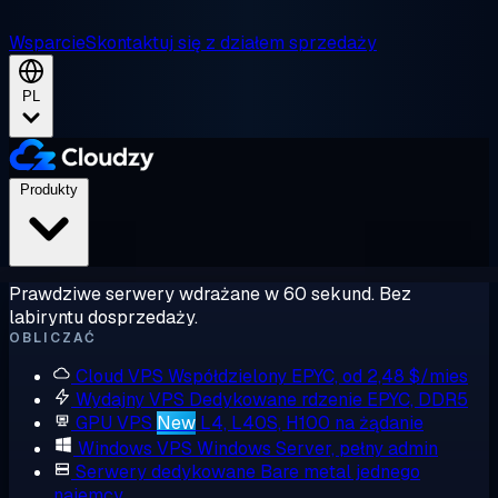
Wsparcie
Skontaktuj się z działem sprzedaży
PL
Produkty
Prawdziwe serwery wdrażane w 60 sekund. Bez
labiryntu dosprzedaży.
OBLICZAĆ
Cloud VPS
Współdzielony EPYC, od 2,48 $/mies
Wydajny VPS
Dedykowane rdzenie EPYC, DDR5
GPU VPS
New
L4, L40S, H100 na żądanie
Windows VPS
Windows Server, pełny admin
Serwery dedykowane
Bare metal jednego
najemcy