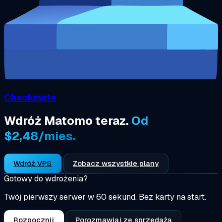
Checkmate
Wdróż Matomo teraz.
Od
$2,48/mies.
Wdróż VPS
Zobacz wszystkie plany
Gotowy do wdrożenia?
Twój pierwszy serwer w 60 sekund. Bez karty na start.
Rozpocznij
Porozmawiaj ze sprzedażą