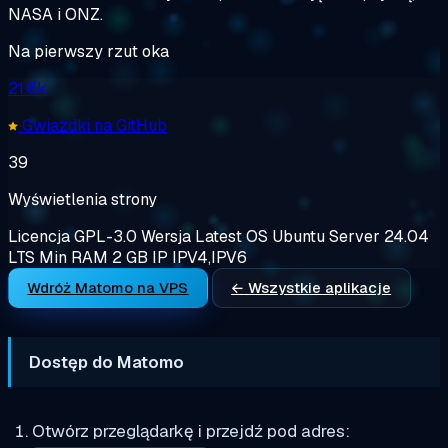
NASA i ONZ.
Na pierwszy rzut oka
21.6k
Gwiazdki na GitHub
39
Wyświetlenia strony
Licencja
GPL-3.0
Wersja
Latest
OS
Ubuntu Server 24.04
LTS
Min RAM
2 GB
IP
IPV4,IPV6
Wdróż Matomo na VPS
← Wszystkie aplikacje
Dostęp do Matomo
Otwórz przeglądarkę i przejdź pod adres: