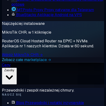
gotowe
MTProto Proxy
Proxy natywne dla Telegram
BlueStacks
Aplikacje Android na VPS
Najczęściej instalowane
MikroTik CHR, w 1 kliknięcie
RouterOS Cloud Hosted Router na EPYC + NVMe.
Aplikacja nr 1 naszych klientów. Działa w 60 sekund.
Wdróż MikroTik CHR →
Zobacz całe marketplace →
Ceny
Zasoby
Przewodniki i zespół niezależnej chmury.
NAUCZ SIĘ
Blog
Przewodniki i notatki inżynierskie