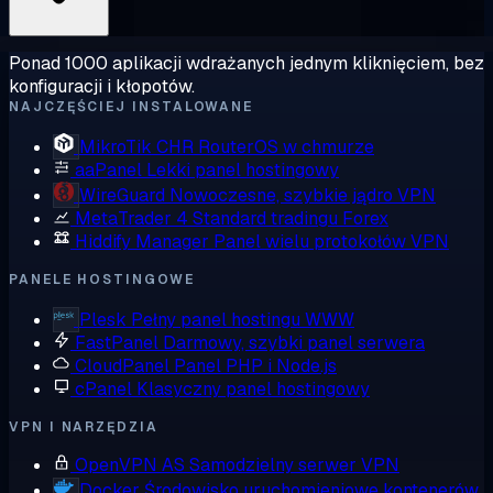
Ponad 1000 aplikacji wdrażanych jednym kliknięciem, bez
konfiguracji i kłopotów.
NAJCZĘŚCIEJ INSTALOWANE
MikroTik CHR
RouterOS w chmurze
aaPanel
Lekki panel hostingowy
WireGuard
Nowoczesne, szybkie jądro VPN
MetaTrader 4
Standard tradingu Forex
Hiddify Manager
Panel wielu protokołów VPN
PANELE HOSTINGOWE
Plesk
Pełny panel hostingu WWW
FastPanel
Darmowy, szybki panel serwera
CloudPanel
Panel PHP i Node.js
cPanel
Klasyczny panel hostingowy
VPN I NARZĘDZIA
OpenVPN AS
Samodzielny serwer VPN
Docker
Środowisko uruchomieniowe kontenerów,