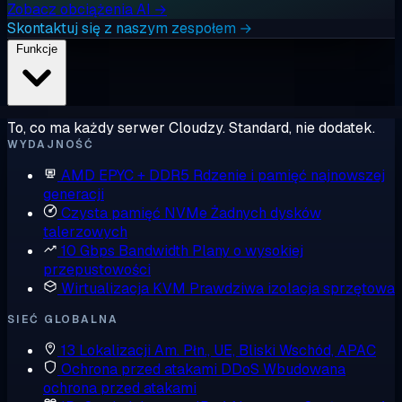
Zobacz obciążenia AI →
Skontaktuj się z naszym zespołem →
Funkcje
To, co ma każdy serwer Cloudzy. Standard, nie dodatek.
WYDAJNOŚĆ
AMD EPYC + DDR5
Rdzenie i pamięć najnowszej
generacji
Czysta pamięć NVMe
Żadnych dysków
talerzowych
10 Gbps Bandwidth
Plany o wysokiej
przepustowości
Wirtualizacja KVM
Prawdziwa izolacja sprzętowa
SIEĆ GLOBALNA
13 Lokalizacji
Am. Płn., UE, Bliski Wschód, APAC
Ochrona przed atakami DDoS
Wbudowana
ochrona przed atakami