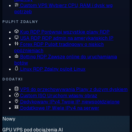
Custom VPS
Wybierz CPU, RAM i dysk wg
potrzeb
PULPIT ZDALNY
Kup RDP
Porównaj wszystkie plany RDP
USA RDP
RDP admin na amerykańskich IP
Forex RDP
Pulpit tradingowy o niskich
opóźnieniach
Botting RDP
Zawsze online do uruchamiania
botów
Linux RDP
Zdalny pulpit Linux
DODATKI
VPS do przechowywania
Plany z dużym dyskiem
Custom ISO
Uruchom własny obraz
Dedykowany IPv4
Twoje IP, niewspółdzielone
Dodatkowe IP
Wiele IPv4 na serwer
Nowy
GPU VPS pod obciążenia AI