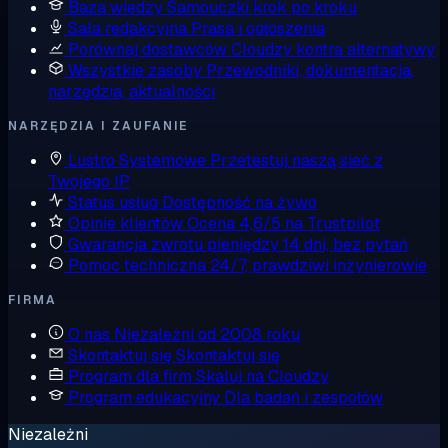
Baza wiedzy
Samouczki krok po kroku
Sala redakcyjna
Prasa i ogłoszenia
Porównaj dostawców
Cloudzy kontra alternatywy
Wszystkie zasoby
Przewodniki, dokumentacja,
narzędzia, aktualności
NARZĘDZIA I ZAUFANIE
Lustro Systemowe
Przetestuj naszą sieć z
Twojego IP
Status usług
Dostępność na żywo
Opinie klientów
Ocena 4,6/5 na Trustpilot
Gwarancja zwrotu pieniędzy
14 dni, bez pytań
Pomoc techniczna
24/7, prawdziwi inżynierowie
FIRMA
O nas
Niezależni od 2008 roku
Skontaktuj się
Skontaktuj się
Program dla firm
Skaluj na Cloudzy
Program edukacyjny
Dla badań i zespołów
Niezależni