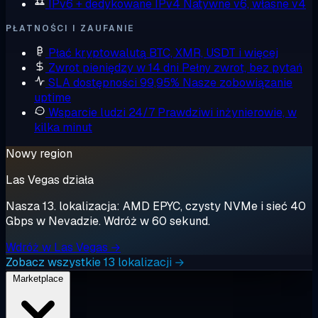
IPv6 + dedykowane IPv4
Natywne v6, własne v4
PŁATNOŚCI I ZAUFANIE
Płać kryptowalutą
BTC, XMR, USDT i więcej
Zwrot pieniędzy w 14 dni
Pełny zwrot, bez pytań
SLA dostępności 99,95%
Nasze zobowiązanie
uptime
Wsparcie ludzi 24/7
Prawdziwi inżynierowie, w
kilka minut
Nowy region
Las Vegas działa
Nasza 13. lokalizacja: AMD EPYC, czysty NVMe i sieć 40
Gbps w Nevadzie. Wdróż w 60 sekund.
Wdróż w Las Vegas →
Zobacz wszystkie 13 lokalizacji →
Marketplace