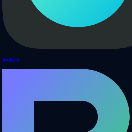
Ackee