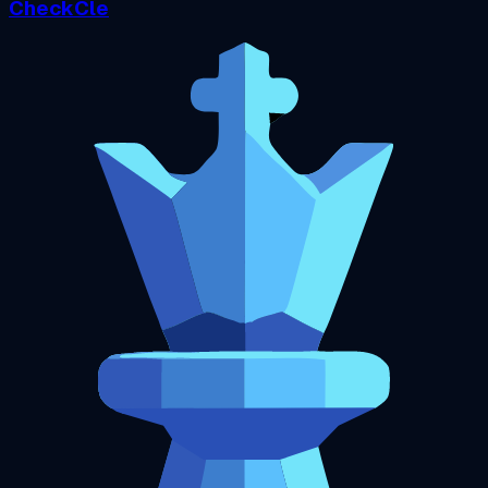
CheckCle