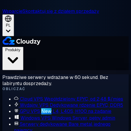
Wsparcie
Skontaktuj się z działem sprzedaży
PL
Produkty
Prawdziwe serwery wdrażane w 60 sekund. Bez
labiryntu dosprzedaży.
OBLICZAĆ
Cloud VPS
Współdzielony EPYC, od 2,48 $/mies
Wydajny VPS
Dedykowane rdzenie EPYC, DDR5
GPU VPS
New
L4, L40S, H100 na żądanie
Windows VPS
Windows Server, pełny admin
Serwery dedykowane
Bare metal jednego
najemcy