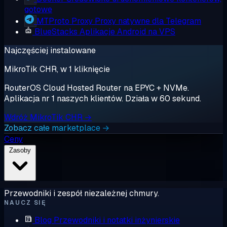
gotowe
MTProto Proxy
Proxy natywne dla Telegram
BlueStacks
Aplikacje Android na VPS
Najczęściej instalowane
MikroTik CHR, w 1 kliknięcie
RouterOS Cloud Hosted Router na EPYC + NVMe.
Aplikacja nr 1 naszych klientów. Działa w 60 sekund.
Wdróż MikroTik CHR →
Zobacz całe marketplace →
Ceny
Zasoby
Przewodniki i zespół niezależnej chmury.
NAUCZ SIĘ
Blog
Przewodniki i notatki inżynierskie