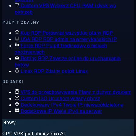
Custom VPS
Wybierz CPU, RAM i dysk wg
potrzeb
PULPIT ZDALNY
Kup RDP
Porównaj wszystkie plany RDP
USA RDP
RDP admin na amerykańskich IP
Forex RDP
Pulpit tradingowy o niskich
opóźnieniach
Botting RDP
Zawsze online do uruchamiania
botów
Linux RDP
Zdalny pulpit Linux
DODATKI
VPS do przechowywania
Plany z dużym dyskiem
Custom ISO
Uruchom własny obraz
Dedykowany IPv4
Twoje IP, niewspółdzielone
Dodatkowe IP
Wiele IPv4 na serwer
Nowy
GPU VPS pod obciążenia AI