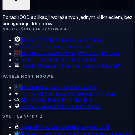
Ponad 1000 aplikacji wdrażanych jednym kliknięciem, bez
konfiguracji i kłopotów.
NAJCZĘŚCIEJ INSTALOWANE
MikroTik CHR
RouterOS w chmurze
aaPanel
Lekki panel hostingowy
WireGuard
Nowoczesne, szybkie jądro VPN
MetaTrader 4
Standard tradingu Forex
Hiddify Manager
Panel wielu protokołów VPN
PANELE HOSTINGOWE
Plesk
Pełny panel hostingu WWW
FastPanel
Darmowy, szybki panel serwera
CloudPanel
Panel PHP i Node.js
cPanel
Klasyczny panel hostingowy
VPN I NARZĘDZIA
OpenVPN AS
Samodzielny serwer VPN
Docker
Środowisko uruchomieniowe kontenerów,