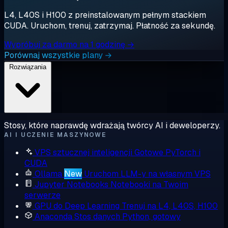
L4, L40S i H100 z preinstalowanym pełnym stackiem
CUDA. Uruchom, trenuj, zatrzymaj. Płatność za sekundę.
Wypróbuj za darmo na 1 godzinę →
Porównaj wszystkie plany →
Rozwiązania
Stosy, które naprawdę wdrażają twórcy AI i deweloperzy.
AI I UCZENIE MASZYNOWE
VPS sztucznej inteligencji
Gotowe PyTorch i
CUDA
Ollama
New
Uruchom LLM-y na własnym VPS
Jupyter Notebooks
Notebooki na Twoim
serwerze
GPU do Deep Learning
Trenuj na L4, L40S, H100
Anaconda
Stos danych Python, gotowy