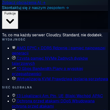
Zobacz obciążenia AI →
Skontaktuj się z naszym zespołem →
Funkcje
To, co ma każdy serwer Cloudzy. Standard, nie dodatek.
WYDAJNOŚĆ
AMD EPYC + DDR5
Rdzenie i pamięć najnowszej
generacji
Czysta pamięć NVMe
Żadnych dysków
talerzowych
10 Gbps Bandwidth
Plany o wysokiej
przepustowości
Wirtualizacja KVM
Prawdziwa izolacja sprzętowa
SIEĆ GLOBALNA
13 Lokalizacji
Am. Płn., UE, Bliski Wschód, APAC
Ochrona przed atakami DDoS
Wbudowana
ochrona przed atakami