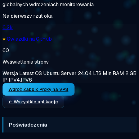
globalnych wdrożeniach monitorowania.
Na pierwszy rzut oka
6.2k
Gwiazdki na GitHub
60
Wyświetlenia strony
Wersja
Latest
OS
Ubuntu Server 24.04 LTS
Min RAM
2 GB
IP
IPV4,IPV6
Wdróż Zabbix Proxy na VPS
← Wszystkie aplikacje
Poświadczenia