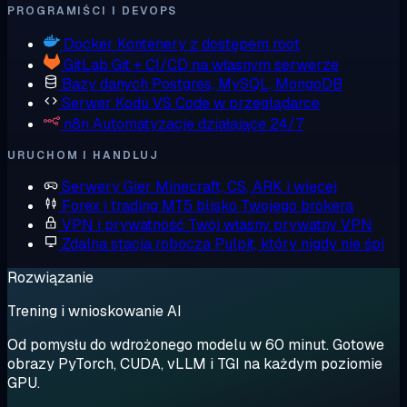
PROGRAMIŚCI I DEVOPS
Docker
Kontenery z dostępem root
GitLab
Git + CI/CD na własnym serwerze
Bazy danych
Postgres, MySQL, MongoDB
Serwer Kodu
VS Code w przeglądarce
n8n
Automatyzacje działające 24/7
URUCHOM I HANDLUJ
Serwery Gier
Minecraft, CS, ARK i więcej
Forex i trading
MT5 blisko Twojego brokera
VPN i prywatność
Twój własny prywatny VPN
Zdalna stacja robocza
Pulpit, który nigdy nie śpi
Rozwiązanie
Trening i wnioskowanie AI
Od pomysłu do wdrożonego modelu w 60 minut. Gotowe
obrazy PyTorch, CUDA, vLLM i TGI na każdym poziomie
GPU.