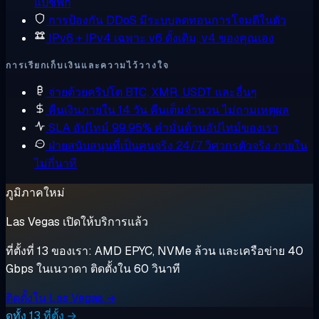
แปซิฟิก
การป้องกัน DDoS
มีระบบลดทอนการโจมตีในตัว
IPv6 + IPv4 เฉพาะ
v6 ดั้งเดิม, v4 ของคุณเอง
การเรียกเก็บเงินและความไว้วางใจ
จ่ายด้วยคริปโต
BTC, XMR, USDT และอื่นๆ
คืนเงินภายใน 14 วัน
คืนเต็มจำนวน ไม่ถามเหตุผล
SLA อัปไทม์ 99.95%
คำมั่นด้านอัปไทม์ของเรา
ฝ่ายสนับสนุนที่เป็นคนจริง 24/7
วิศวกรตัวจริง ภายใน
ไม่กี่นาที
ภูมิภาคใหม่
Las Vegas เปิดให้บริการแล้ว
ที่ตั้งที่ 13 ของเรา: AMD EPYC, NVMe ล้วน และเครือข่าย 40
Gbps ในเนวาดา ติดตั้งใน 60 วินาที
ติดตั้งใน Las Vegas →
ดูทั้ง 13 ที่ตั้ง →