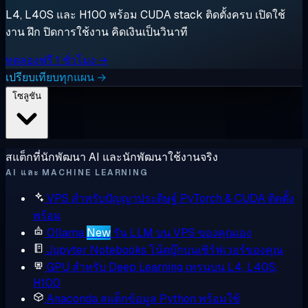
L4, L40S และ H100 พร้อม CUDA stack ติดตั้งครบ เปิดใช้
งาน ฝึก ปิดการใช้งาน คิดเงินเป็นวินาที
ทดลองฟรี 1 ชั่วโมง →
เปรียบเทียบทุกแผน →
โซลูชัน
สแต็กที่นักพัฒนา AI และนักพัฒนาใช้งานจริง
AI และ MACHINE LEARNING
VPS สำหรับปัญญาประดิษฐ์
PyTorch & CUDA ติดตั้ง
พร้อม
Ollama
New
รัน LLM บน VPS ของคุณเอง
Jupyter Notebooks
โน้ตบุ๊กบนเซิร์ฟเวอร์ของคุณ
GPU สำหรับ Deep Learning
เทรนบน L4, L40S,
H100
Anaconda
สแต็กข้อมูล Python พร้อมใช้