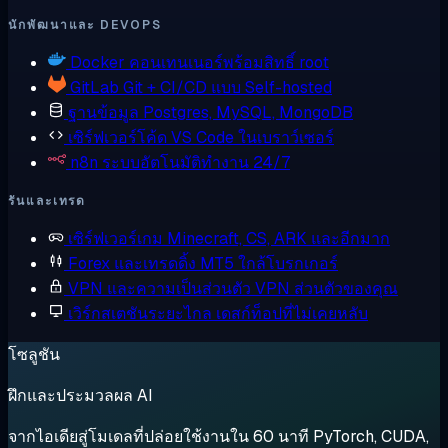
นักพัฒนาและ DEVOPS
Docker
คอนเทนเนอร์พร้อมสิทธิ์ root
GitLab
Git + CI/CD แบบ Self-hosted
ฐานข้อมูล
Postgres, MySQL, MongoDB
เซิร์ฟเวอร์โค้ด
VS Code ในเบราว์เซอร์
n8n
ระบบอัตโนมัติทำงาน 24/7
รันและเทรด
เซิร์ฟเวอร์เกม
Minecraft, CS, ARK และอีกมาก
Forex และเทรดดิ้ง
MT5 ใกล้โบรกเกอร์
VPN และความเป็นส่วนตัว
VPN ส่วนตัวของคุณ
เวิร์กสเตชันระยะไกล
เดสก์ท็อปที่ไม่เคยหลับ
โซลูชัน
ฝึกและประมวลผล AI
จากไอเดียสู่โมเดลที่ปล่อยใช้งานใน 60 นาที PyTorch, CUDA,