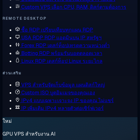
Custom VPS
เลือก CPU, RAM, ดิสก์ตามต้องการ
REMOTE DESKTOP
ซื้อ RDP
เปรียบเทียบทุกแผน RDP
USA RDP
RDP แอดมินบน IP สหรัฐฯ
Forex RDP
เดสก์ท็อปเทรดความหน่วงต่ำ
Botting RDP
พร้อมรันบอตตลอดเวลา
Linux RDP
เดสก์ท็อป Linux ระยะไกล
ส่วนเสริม
VPS สำหรับจัดเก็บข้อมูล
แผนดิสก์ใหญ่
Custom ISO
บูตอิมเมจของคุณเอง
IPv4 แบบเฉพาะเจาะจง
IP ของคุณ ไม่แชร์
IP เพิ่มเติม
IPv4 หลายตัวต่อเซิร์ฟเวอร์
ใหม่
GPU VPS สำหรับงาน AI