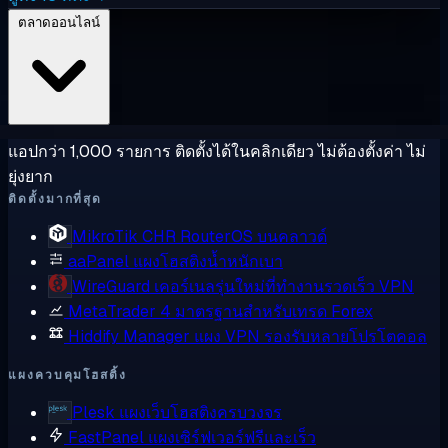
ตลาดออนไลน์
แอปกว่า 1,000 รายการ ติดตั้งได้ในคลิกเดียว ไม่ต้องตั้งค่า ไม่
ยุ่งยาก
ติดตั้งมากที่สุด
MikroTik CHR
RouterOS บนคลาวด์
aaPanel
แผงโฮสติงน้ำหนักเบา
WireGuard
เคอร์เนลรุ่นใหม่ที่ทำงานรวดเร็ว VPN
MetaTrader 4
มาตรฐานสำหรับเทรด Forex
Hiddify Manager
แผง VPN รองรับหลายโปรโตคอล
แผงควบคุมโฮสติ้ง
Plesk
แผงเว็บโฮสติงครบวงจร
FastPanel
แผงเซิร์ฟเวอร์ฟรีและเร็ว