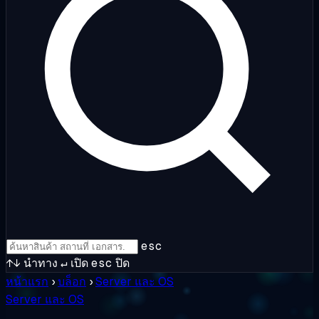
esc
↑↓
นำทาง
↵
เปิด
esc
ปิด
หน้าแรก
›
บล็อก
›
Server และ OS
Server และ OS