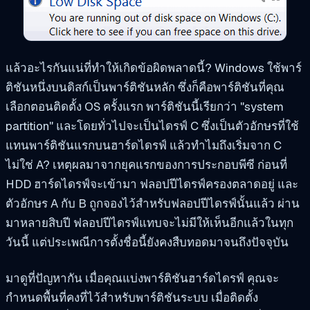
แล้วอะไรกันแน่ที่ทำให้เกิดข้อผิดพลาดนี้? Windows ใช้พาร์
ติชันหนึ่งบนดิสก์เป็นพาร์ติชันหลัก ซึ่งก็คือพาร์ติชันที่คุณ
เลือกตอนติดตั้ง OS ครั้งแรก พาร์ติชันนี้เรียกว่า "system
partition" และโดยทั่วไปจะเป็นไดรฟ์ C ซึ่งเป็นตัวอักษรที่ใช้
แทนพาร์ติชันแรกบนฮาร์ดไดรฟ์ แล้วทำไมถึงเริ่มจาก C
ไม่ใช่ A? เหตุผลมาจากยุคแรกของการประกอบพีซี ก่อนที่
HDD ฮาร์ดไดรฟ์จะเข้ามา ฟลอปปีไดรฟ์ครองตลาดอยู่ และ
ตัวอักษร A กับ B ถูกจองไว้สำหรับฟลอปปีไดรฟ์นั้นแล้ว ผ่าน
มาหลายสิบปี ฟลอปปีไดรฟ์แทบจะไม่มีให้เห็นอีกแล้วในทุก
วันนี้ แต่ประเพณีการตั้งชื่อนี้ยังคงสืบทอดมาจนถึงปัจจุบัน
มาดูที่ปัญหากัน เมื่อคุณแบ่งพาร์ติชันฮาร์ดไดรฟ์ คุณจะ
กำหนดพื้นที่คงที่ไว้สำหรับพาร์ติชันระบบ เมื่อติดตั้ง