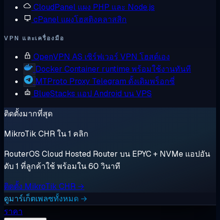
CloudPanel
แผง PHP และ Node.js
cPanel
แผงโฮสติงคลาสสิก
VPN และเครื่องมือ
OpenVPN AS
เซิร์ฟเวอร์ VPN โฮสต์เอง
Docker
Container runtime พร้อมใช้งานทันที
MTProto Proxy
Telegram ดั้งเดิมพร็อกซี่
BlueStacks
แอป Android บน VPS
ติดตั้งมากที่สุด
MikroTik CHR ใน 1 คลิก
RouterOS Cloud Hosted Router บน EPYC + NVMe แอปอัน
ดับ 1 ที่ลูกค้าใช้ พร้อมใน 60 วินาที
ติดตั้ง MikroTik CHR →
ดูมาร์เก็ตเพลซทั้งหมด →
ราคา