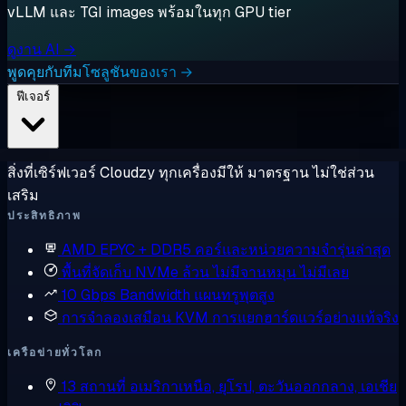
vLLM และ TGI images พร้อมในทุก GPU tier
ดูงาน AI →
พูดคุยกับทีมโซลูชันของเรา →
ฟีเจอร์
สิ่งที่เซิร์ฟเวอร์ Cloudzy ทุกเครื่องมีให้ มาตรฐาน ไม่ใช่ส่วน
เสริม
ประสิทธิภาพ
AMD EPYC + DDR5
คอร์และหน่วยความจำรุ่นล่าสุด
พื้นที่จัดเก็บ NVMe ล้วน
ไม่มีจานหมุน ไม่มีเลย
10 Gbps Bandwidth
แผนทรูพุตสูง
การจำลองเสมือน KVM
การแยกฮาร์ดแวร์อย่างแท้จริง
เครือข่ายทั่วโลก
13 สถานที่
อเมริกาเหนือ, ยุโรป, ตะวันออกกลาง, เอเชีย