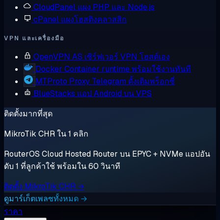
CloudPanel
แผง PHP และ Node.js
cPanel
แผงโฮสติงคลาสสิก
VPN และเครื่องมือ
OpenVPN AS
เซิร์ฟเวอร์ VPN โฮสต์เอง
Docker
Container runtime พร้อมใช้งานทันที
MTProto Proxy
Telegram ดั้งเดิมพร็อกซี่
BlueStacks
แอป Android บน VPS
ติดตั้งมากที่สุด
MikroTik CHR ใน 1 คลิก
RouterOS Cloud Hosted Router บน EPYC + NVMe แอปอัน
ดับ 1 ที่ลูกค้าใช้ พร้อมใน 60 วินาที
ติดตั้ง MikroTik CHR →
ดูมาร์เก็ตเพลซทั้งหมด →
ราคา