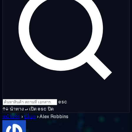
esc
↑↓
นำทาง
↵
เปิด
esc
ปิด
หน้าแรก
›
บล็อก
›
Alex Robbins