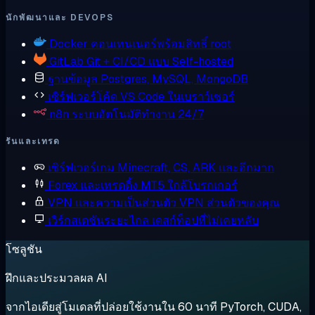
นักพัฒนาและ DEVOPS
Docker
คอนเทนเนอร์พร้อมสิทธิ์ root
GitLab
Git + CI/CD แบบ Self-hosted
ฐานข้อมูล
Postgres, MySQL, MongoDB
เซิร์ฟเวอร์โค้ด
VS Code ในเบราว์เซอร์
n8n
ระบบอัตโนมัติทำงาน 24/7
รันและเทรด
เซิร์ฟเวอร์เกม
Minecraft, CS, ARK และอีกมาก
Forex และเทรดดิ้ง
MT5 ใกล้โบรกเกอร์
VPN และความเป็นส่วนตัว
VPN ส่วนตัวของคุณ
เวิร์กสเตชันระยะไกล
เดสก์ท็อปที่ไม่เคยหลับ
โซลูชัน
ฝึกและประมวลผล AI
จากไอเดียสู่โมเดลที่ปล่อยใช้งานใน 60 นาที PyTorch, CUDA,