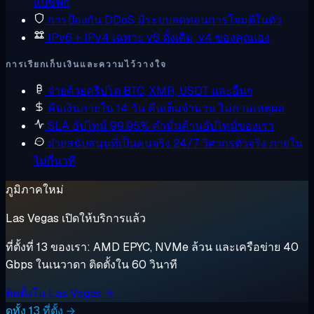
แปซิฟิก
การป้องกัน DDoS
มีระบบลดทอนการโจมตีในตัว
IPv6 + IPv4 เฉพาะ
v6 ดั้งเดิม, v4 ของคุณเอง
การเรียกเก็บเงินและความไว้วางใจ
จ่ายด้วยคริปโต
BTC, XMR, USDT และอื่นๆ
คืนเงินภายใน 14 วัน
คืนเต็มจำนวน ไม่ถามเหตุผล
SLA อัปไทม์ 99.95%
คำมั่นด้านอัปไทม์ของเรา
ฝ่ายสนับสนุนที่เป็นคนจริง 24/7
วิศวกรตัวจริง ภายใน
ไม่กี่นาที
ภูมิภาคใหม่
Las Vegas เปิดให้บริการแล้ว
ที่ตั้งที่ 13 ของเรา: AMD EPYC, NVMe ล้วน และเครือข่าย 40
Gbps ในเนวาดา ติดตั้งใน 60 วินาที
ติดตั้งใน Las Vegas →
ดูทั้ง 13 ที่ตั้ง →