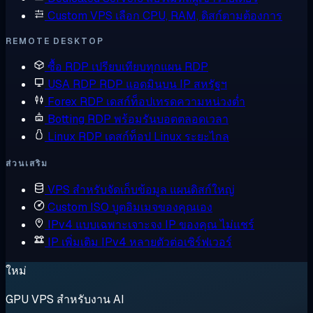
Custom VPS
เลือก CPU, RAM, ดิสก์ตามต้องการ
REMOTE DESKTOP
ซื้อ RDP
เปรียบเทียบทุกแผน RDP
USA RDP
RDP แอดมินบน IP สหรัฐฯ
Forex RDP
เดสก์ท็อปเทรดความหน่วงต่ำ
Botting RDP
พร้อมรันบอตตลอดเวลา
Linux RDP
เดสก์ท็อป Linux ระยะไกล
ส่วนเสริม
VPS สำหรับจัดเก็บข้อมูล
แผนดิสก์ใหญ่
Custom ISO
บูตอิมเมจของคุณเอง
IPv4 แบบเฉพาะเจาะจง
IP ของคุณ ไม่แชร์
IP เพิ่มเติม
IPv4 หลายตัวต่อเซิร์ฟเวอร์
ใหม่
GPU VPS สำหรับงาน AI