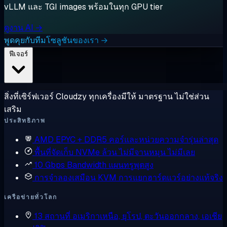
vLLM และ TGI images พร้อมในทุก GPU tier
ดูงาน AI →
พูดคุยกับทีมโซลูชันของเรา →
ฟีเจอร์
สิ่งที่เซิร์ฟเวอร์ Cloudzy ทุกเครื่องมีให้ มาตรฐาน ไม่ใช่ส่วน
เสริม
ประสิทธิภาพ
AMD EPYC + DDR5
คอร์และหน่วยความจำรุ่นล่าสุด
พื้นที่จัดเก็บ NVMe ล้วน
ไม่มีจานหมุน ไม่มีเลย
10 Gbps Bandwidth
แผนทรูพุตสูง
การจำลองเสมือน KVM
การแยกฮาร์ดแวร์อย่างแท้จริง
เครือข่ายทั่วโลก
13 สถานที่
อเมริกาเหนือ, ยุโรป, ตะวันออกกลาง, เอเชีย