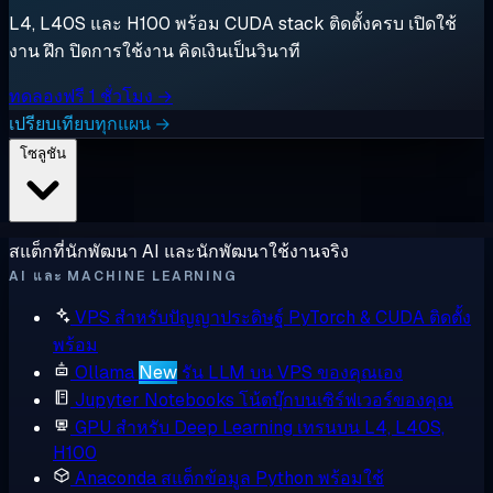
L4, L40S และ H100 พร้อม CUDA stack ติดตั้งครบ เปิดใช้
งาน ฝึก ปิดการใช้งาน คิดเงินเป็นวินาที
ทดลองฟรี 1 ชั่วโมง →
เปรียบเทียบทุกแผน →
โซลูชัน
สแต็กที่นักพัฒนา AI และนักพัฒนาใช้งานจริง
AI และ MACHINE LEARNING
VPS สำหรับปัญญาประดิษฐ์
PyTorch & CUDA ติดตั้ง
พร้อม
Ollama
New
รัน LLM บน VPS ของคุณเอง
Jupyter Notebooks
โน้ตบุ๊กบนเซิร์ฟเวอร์ของคุณ
GPU สำหรับ Deep Learning
เทรนบน L4, L40S,
H100
Anaconda
สแต็กข้อมูล Python พร้อมใช้