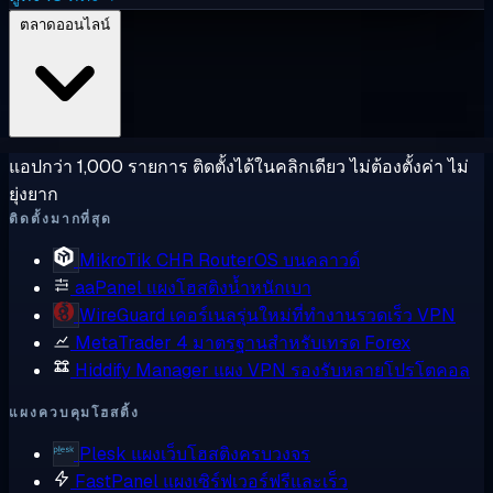
ตลาดออนไลน์
แอปกว่า 1,000 รายการ ติดตั้งได้ในคลิกเดียว ไม่ต้องตั้งค่า ไม่
ยุ่งยาก
ติดตั้งมากที่สุด
MikroTik CHR
RouterOS บนคลาวด์
aaPanel
แผงโฮสติงน้ำหนักเบา
WireGuard
เคอร์เนลรุ่นใหม่ที่ทำงานรวดเร็ว VPN
MetaTrader 4
มาตรฐานสำหรับเทรด Forex
Hiddify Manager
แผง VPN รองรับหลายโปรโตคอล
แผงควบคุมโฮสติ้ง
Plesk
แผงเว็บโฮสติงครบวงจร
FastPanel
แผงเซิร์ฟเวอร์ฟรีและเร็ว