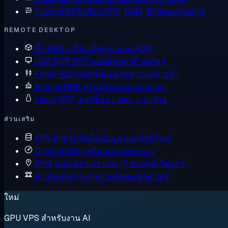
Custom VPS
เลือก CPU, RAM, ดิสก์ตามต้องการ
REMOTE DESKTOP
ซื้อ RDP
เปรียบเทียบทุกแผน RDP
USA RDP
RDP แอดมินบน IP สหรัฐฯ
Forex RDP
เดสก์ท็อปเทรดความหน่วงต่ำ
Botting RDP
พร้อมรันบอตตลอดเวลา
Linux RDP
เดสก์ท็อป Linux ระยะไกล
ส่วนเสริม
VPS สำหรับจัดเก็บข้อมูล
แผนดิสก์ใหญ่
Custom ISO
บูตอิมเมจของคุณเอง
IPv4 แบบเฉพาะเจาะจง
IP ของคุณ ไม่แชร์
IP เพิ่มเติม
IPv4 หลายตัวต่อเซิร์ฟเวอร์
ใหม่
GPU VPS สำหรับงาน AI