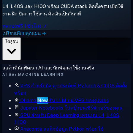
L4, L40S และ H100 พร้อม CUDA stack ติดตั้งครบ เปิดใช้
งาน ฝึก ปิดการใช้งาน คิดเงินเป็นวินาที
ทดลองฟรี 1 ชั่วโมง →
เปรียบเทียบทุกแผน →
โซลูชัน
สแต็กที่นักพัฒนา AI และนักพัฒนาใช้งานจริง
AI และ MACHINE LEARNING
VPS สำหรับปัญญาประดิษฐ์
PyTorch & CUDA ติดตั้ง
พร้อม
Ollama
New
รัน LLM บน VPS ของคุณเอง
Jupyter Notebooks
โน้ตบุ๊กบนเซิร์ฟเวอร์ของคุณ
GPU สำหรับ Deep Learning
เทรนบน L4, L40S,
H100
Anaconda
สแต็กข้อมูล Python พร้อมใช้