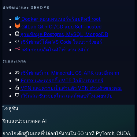
นักพัฒนาและ DEVOPS
Docker
คอนเทนเนอร์พร้อมสิทธิ์ root
GitLab
Git + CI/CD แบบ Self-hosted
ฐานข้อมูล
Postgres, MySQL, MongoDB
เซิร์ฟเวอร์โค้ด
VS Code ในเบราว์เซอร์
n8n
ระบบอัตโนมัติทำงาน 24/7
รันและเทรด
เซิร์ฟเวอร์เกม
Minecraft, CS, ARK และอีกมาก
Forex และเทรดดิ้ง
MT5 ใกล้โบรกเกอร์
VPN และความเป็นส่วนตัว
VPN ส่วนตัวของคุณ
เวิร์กสเตชันระยะไกล
เดสก์ท็อปที่ไม่เคยหลับ
โซลูชัน
ฝึกและประมวลผล AI
จากไอเดียสู่โมเดลที่ปล่อยใช้งานใน 60 นาที PyTorch, CUDA,