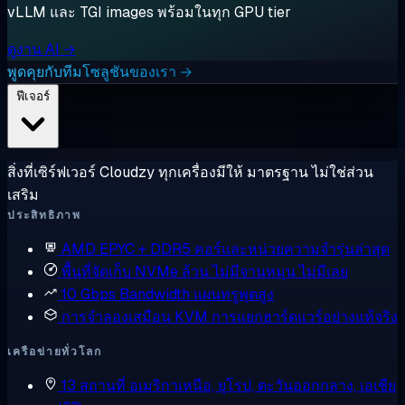
vLLM และ TGI images พร้อมในทุก GPU tier
ดูงาน AI →
พูดคุยกับทีมโซลูชันของเรา →
ฟีเจอร์
สิ่งที่เซิร์ฟเวอร์ Cloudzy ทุกเครื่องมีให้ มาตรฐาน ไม่ใช่ส่วน
เสริม
ประสิทธิภาพ
AMD EPYC + DDR5
คอร์และหน่วยความจำรุ่นล่าสุด
พื้นที่จัดเก็บ NVMe ล้วน
ไม่มีจานหมุน ไม่มีเลย
10 Gbps Bandwidth
แผนทรูพุตสูง
การจำลองเสมือน KVM
การแยกฮาร์ดแวร์อย่างแท้จริง
เครือข่ายทั่วโลก
13 สถานที่
อเมริกาเหนือ, ยุโรป, ตะวันออกกลาง, เอเชีย