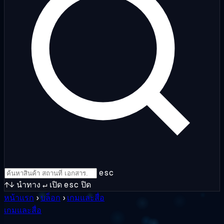
esc
↑↓
นำทาง
↵
เปิด
esc
ปิด
หน้าแรก
›
บล็อก
›
เกมและสื่อ
เกมและสื่อ