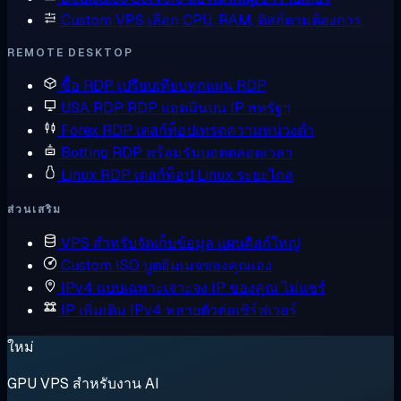
Custom VPS
เลือก CPU, RAM, ดิสก์ตามต้องการ
REMOTE DESKTOP
ซื้อ RDP
เปรียบเทียบทุกแผน RDP
USA RDP
RDP แอดมินบน IP สหรัฐฯ
Forex RDP
เดสก์ท็อปเทรดความหน่วงต่ำ
Botting RDP
พร้อมรันบอตตลอดเวลา
Linux RDP
เดสก์ท็อป Linux ระยะไกล
ส่วนเสริม
VPS สำหรับจัดเก็บข้อมูล
แผนดิสก์ใหญ่
Custom ISO
บูตอิมเมจของคุณเอง
IPv4 แบบเฉพาะเจาะจง
IP ของคุณ ไม่แชร์
IP เพิ่มเติม
IPv4 หลายตัวต่อเซิร์ฟเวอร์
ใหม่
GPU VPS สำหรับงาน AI