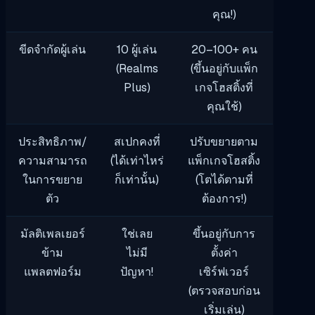
คุณ!)
ขีดจำกัดผู้เล่น
10 ผู้เล่น
20–100+ คน
(Realms
(ขึ้นอยู่กับแพ็ก
Plus)
เกจโฮสติ้งที่
คุณใช้)
ประสิทธิภาพ/
สเปกคงที่
ปรับขยายตาม
ความสามารถ
(ได้เท่าไหร่
แพ็กเกจโฮสติ้ง
ในการขยาย
ก็เท่านั้น)
(โตได้ตามที่
ตัว
ต้องการ!)
มัลติเพลเยอร์
ใช่เลย
ขึ้นอยู่กับการ
ข้าม
ไม่มี
ตั้งค่า
แพลตฟอร์ม
ปัญหา!
เซิร์ฟเวอร์
(ตรวจสอบก่อน
เริ่มเล่น)