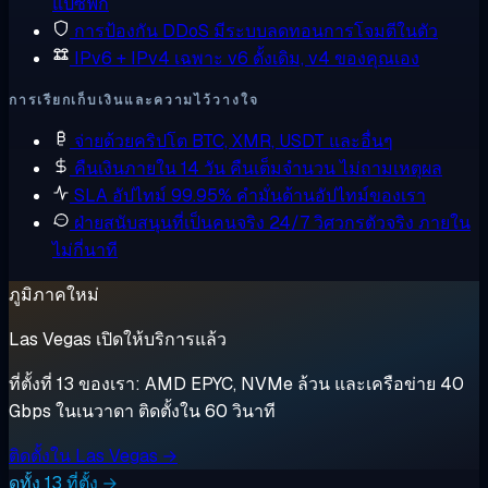
แปซิฟิก
การป้องกัน DDoS
มีระบบลดทอนการโจมตีในตัว
IPv6 + IPv4 เฉพาะ
v6 ดั้งเดิม, v4 ของคุณเอง
การเรียกเก็บเงินและความไว้วางใจ
จ่ายด้วยคริปโต
BTC, XMR, USDT และอื่นๆ
คืนเงินภายใน 14 วัน
คืนเต็มจำนวน ไม่ถามเหตุผล
SLA อัปไทม์ 99.95%
คำมั่นด้านอัปไทม์ของเรา
ฝ่ายสนับสนุนที่เป็นคนจริง 24/7
วิศวกรตัวจริง ภายใน
ไม่กี่นาที
ภูมิภาคใหม่
Las Vegas เปิดให้บริการแล้ว
ที่ตั้งที่ 13 ของเรา: AMD EPYC, NVMe ล้วน และเครือข่าย 40
Gbps ในเนวาดา ติดตั้งใน 60 วินาที
ติดตั้งใน Las Vegas →
ดูทั้ง 13 ที่ตั้ง →