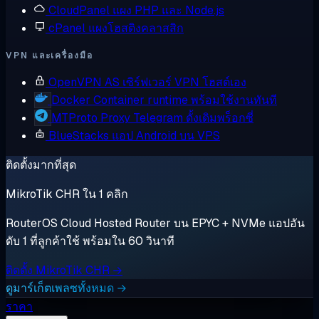
CloudPanel
แผง PHP และ Node.js
cPanel
แผงโฮสติงคลาสสิก
VPN และเครื่องมือ
OpenVPN AS
เซิร์ฟเวอร์ VPN โฮสต์เอง
Docker
Container runtime พร้อมใช้งานทันที
MTProto Proxy
Telegram ดั้งเดิมพร็อกซี่
BlueStacks
แอป Android บน VPS
ติดตั้งมากที่สุด
MikroTik CHR ใน 1 คลิก
RouterOS Cloud Hosted Router บน EPYC + NVMe แอปอัน
ดับ 1 ที่ลูกค้าใช้ พร้อมใน 60 วินาที
ติดตั้ง MikroTik CHR →
ดูมาร์เก็ตเพลซทั้งหมด →
ราคา