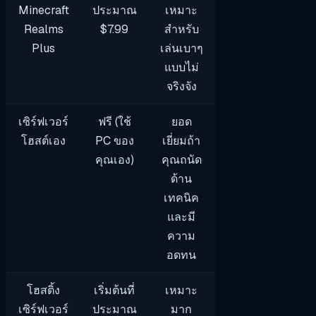
Minecraft
ประมาณ
เหมาะ
Realms
$7.99
สำหรับ
Plus
เล่นเบาๆ
แบบไม่
จริงจัง
เซิร์ฟเวอร์
ฟรี (ใช้
ยอด
โฮสต์เอง
PC ของ
เยี่ยมถ้า
คุณเอง)
คุณถนัด
ด้าน
เทคนิค
และมี
ความ
อดทน
โฮสติ้ง
เริ่มต้นที่
เหมาะ
เซิร์ฟเวอร์
ประมาณ
มาก