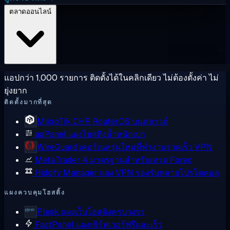
ตลาดออนไลน์
แอปกว่า 1,000 รายการ ติดตั้งได้ในคลิกเดียว ไม่ต้องตั้งค่า ไม่
ยุ่งยาก
ติดตั้งมากที่สุด
MikroTik CHR
RouterOS บนคลาวด์
aaPanel
แผงโฮสติงน้ำหนักเบา
WireGuard
เคอร์เนลรุ่นใหม่ที่ทำงานรวดเร็ว VPN
MetaTrader 4
มาตรฐานสำหรับเทรด Forex
Hiddify Manager
แผง VPN รองรับหลายโปรโตคอล
แผงควบคุมโฮสติ้ง
Plesk
แผงเว็บโฮสติงครบวงจร
FastPanel
แผงเซิร์ฟเวอร์ฟรีและเร็ว