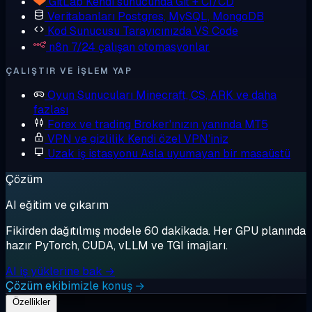
GitLab
Kendi sunucunda Git + CI/CD
Veritabanları
Postgres, MySQL, MongoDB
Kod Sunucusu
Tarayıcınızda VS Code
n8n
7/24 çalışan otomasyonlar
ÇALIŞTIR VE IŞLEM YAP
Oyun Sunucuları
Minecraft, CS, ARK ve daha
fazlası
Forex ve trading
Broker'ınızın yanında MT5
VPN ve gizlilik
Kendi özel VPN'iniz
Uzak iş istasyonu
Asla uyumayan bir masaüstü
Çözüm
AI eğitim ve çıkarım
Fikirden dağıtılmış modele 60 dakikada. Her GPU planında
hazır PyTorch, CUDA, vLLM ve TGI imajları.
AI iş yüklerine bak →
Çözüm ekibimizle konuş →
Özellikler