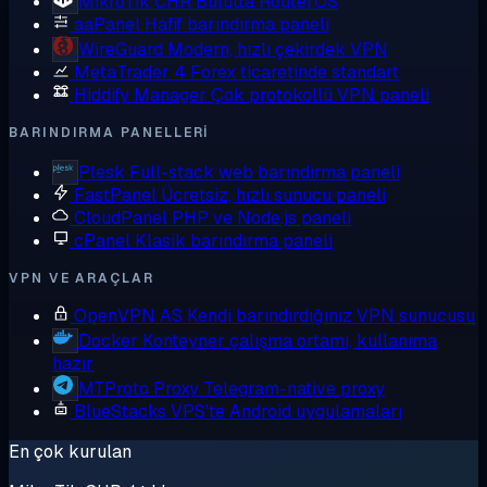
MikroTik CHR
Bulutta RouterOS
aaPanel
Hafif barındırma paneli
WireGuard
Modern, hızlı çekirdek VPN
MetaTrader 4
Forex ticaretinde standart
Hiddify Manager
Çok protokollü VPN paneli
BARINDIRMA PANELLERI
Plesk
Full-stack web barındırma paneli
FastPanel
Ücretsiz, hızlı sunucu paneli
CloudPanel
PHP ve Node.js paneli
cPanel
Klasik barındırma paneli
VPN VE ARAÇLAR
OpenVPN AS
Kendi barındırdığınız VPN sunucusu
Docker
Konteyner çalışma ortamı, kullanıma
hazır
MTProto Proxy
Telegram-native proxy
BlueStacks
VPS'te Android uygulamaları
En çok kurulan