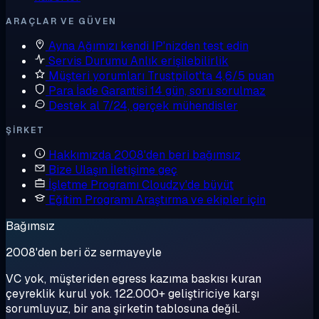
ARAÇLAR VE GÜVEN
Ayna
Ağımızı kendi IP'nizden test edin
Servis Durumu
Anlık erişilebilirlik
Müşteri yorumları
Trustpilot'ta 4,6/5 puan
Para İade Garantisi
14 gün, soru sorulmaz
Destek al
7/24, gerçek mühendisler
ŞIRKET
Hakkımızda
2008'den beri bağımsız
Bize Ulaşın
İletişime geç
İşletme Programı
Cloudzy'de büyüt
Eğitim Programı
Araştırma ve ekipler için
Bağımsız
2008'den beri öz sermayeyle
VC yok, müşteriden egress kazıma baskısı kuran
çeyreklik kurul yok. 122.000+ geliştiriciye karşı
sorumluyuz, bir ana şirketin tablosuna değil.