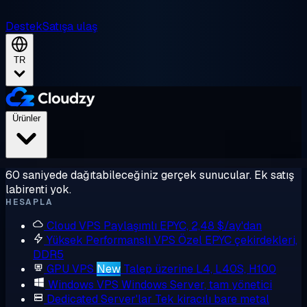
Destek
Satışa ulaş
TR
Ürünler
60 saniyede dağıtabileceğiniz gerçek sunucular. Ek satış
labirenti yok.
HESAPLA
Cloud VPS
Paylaşımlı EPYC, 2,48 $/ay'dan
Yüksek Performanslı VPS
Özel EPYC çekirdekleri,
DDR5
GPU VPS
New
Talep üzerine L4, L40S, H100
Windows VPS
Windows Server, tam yönetici
Dedicated Server'lar
Tek kiracılı bare metal