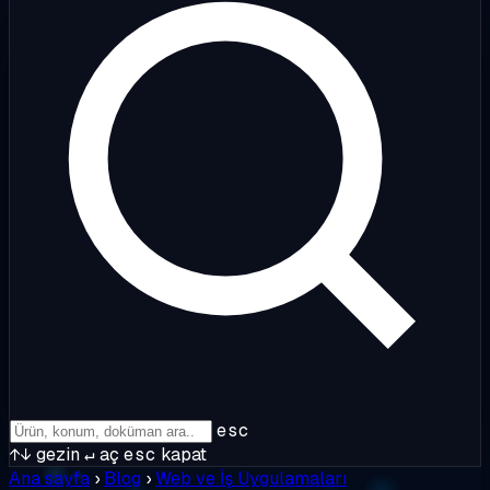
esc
↑↓
gezin
↵
aç
esc
kapat
Ana sayfa
›
Blog
›
Web ve İş Uygulamaları