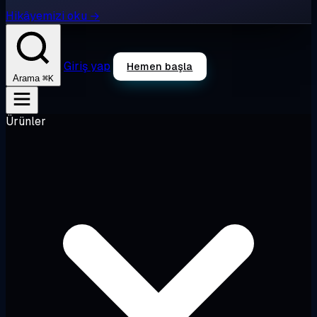
Hikâyemizi oku →
Giriş yap
Hemen başla
⌘K
Arama
Ürünler