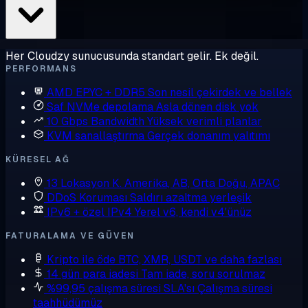
Her Cloudzy sunucusunda standart gelir. Ek değil.
PERFORMANS
AMD EPYC + DDR5
Son nesil çekirdek ve bellek
Saf NVMe depolama
Asla dönen disk yok
10 Gbps Bandwidth
Yüksek verimli planlar
KVM sanallaştırma
Gerçek donanım yalıtımı
KÜRESEL AĞ
13 Lokasyon
K. Amerika, AB, Orta Doğu, APAC
DDoS Koruması
Saldırı azaltma yerleşik
IPv6 + özel IPv4
Yerel v6, kendi v4'ünüz
FATURALAMA VE GÜVEN
Kripto ile öde
BTC, XMR, USDT ve daha fazlası
14 gün para iadesi
Tam iade, soru sorulmaz
%99,95 çalışma süresi SLA'sı
Çalışma süresi
taahhüdümüz