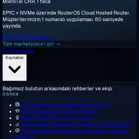
MikroTik CHR, 1 tıkla
EPYC + NVMe üzerinde RouterOS Cloud Hosted Router.
Müşterilerimizin 1 numaralı uygulaması. 60 saniyede
yayında.
MikroTik CHR dağıt →
Tüm marketplace'i gör →
Fiyatlandırma
Kaynaklar
Bağımsız bulutun arkasındaki rehberler ve ekip.
ÖĞREN
Blog
Rehberler ve mühendislik notları
Bilgi Bankası
Adım adım eğitimler
Basın Odası
Basın ve duyurular
Sağlayıcıları karşılaştır
Cloudzy ve alternatifleri
Tüm kaynaklar
Rehberler, dokümanlar, araçlar,
haberler