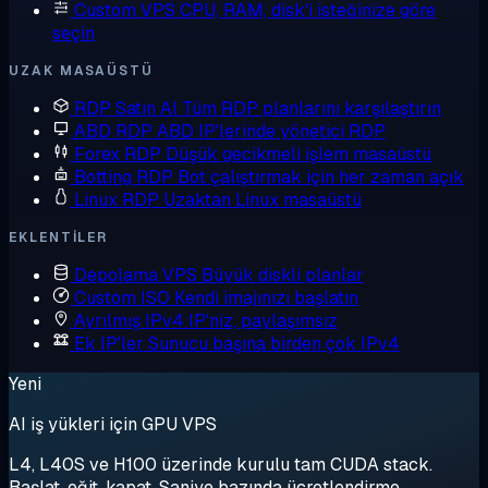
Custom VPS
CPU, RAM, disk'i isteğinize göre
seçin
UZAK MASAÜSTÜ
RDP Satın Al
Tüm RDP planlarını karşılaştırın
ABD RDP
ABD IP'lerinde yönetici RDP
Forex RDP
Düşük gecikmeli işlem masaüstü
Botting RDP
Bot çalıştırmak için her zaman açık
Linux RDP
Uzaktan Linux masaüstü
EKLENTILER
Depolama VPS
Büyük diskli planlar
Custom ISO
Kendi imajınızı başlatın
Ayrılmış IPv4
IP'niz, paylaşımsız
Ek IP'ler
Sunucu başına birden çok IPv4
Yeni
AI iş yükleri için GPU VPS
L4, L40S ve H100 üzerinde kurulu tam CUDA stack.
Başlat, eğit, kapat. Saniye bazında ücretlendirme.