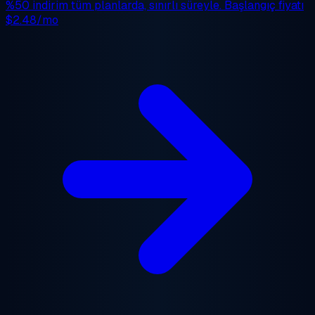
%50 indirim
tüm planlarda, sınırlı süreyle. Başlangıç fiyatı
$2.48/mo