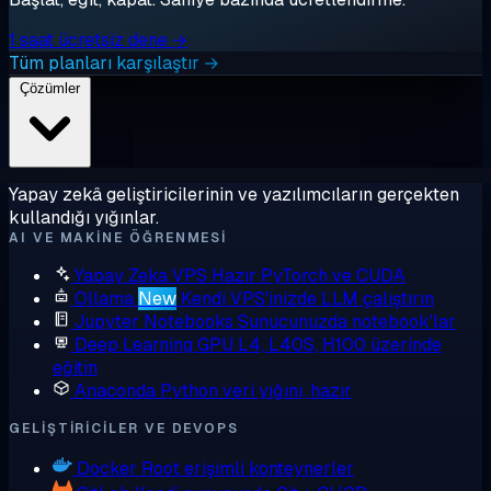
1 saat ücretsiz dene →
Tüm planları karşılaştır →
Çözümler
Yapay zekâ geliştiricilerinin ve yazılımcıların gerçekten
kullandığı yığınlar.
AI VE MAKINE ÖĞRENMESI
Yapay Zeka VPS
Hazır PyTorch ve CUDA
Ollama
New
Kendi VPS'inizde LLM çalıştırın
Jupyter Notebooks
Sunucunuzda notebook'lar
Deep Learning GPU
L4, L40S, H100 üzerinde
eğitin
Anaconda
Python veri yığını, hazır
GELIŞTIRICILER VE DEVOPS
Docker
Root erişimli konteynerler