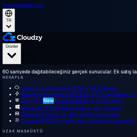
Destek
Satışa ulaş
TR
Ürünler
60 saniyede dağıtabileceğiniz gerçek sunucular. Ek satış la
HESAPLA
Cloud VPS
Paylaşımlı EPYC, 2,48 $/ay'dan
Yüksek Performanslı VPS
Özel EPYC çekirdekleri,
GPU VPS
New
Talep üzerine L4, L40S, H100
Windows VPS
Windows Server, tam yönetici
Dedicated Server'lar
Tek kiracılı bare metal
Custom VPS
CPU, RAM, disk'i isteğinize göre seçin
UZAK MASAÜSTÜ