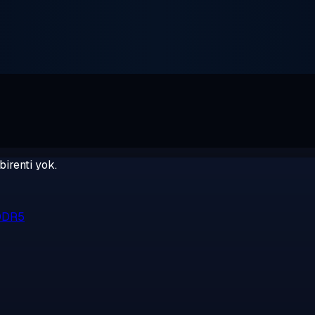
birenti yok.
 DDR5