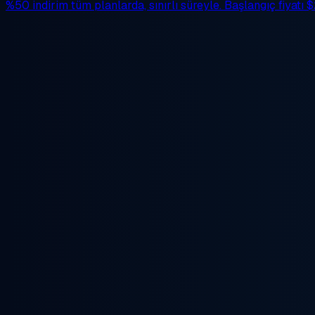
%50 indirim
tüm planlarda, sınırlı süreyle. Başlangıç fiyatı
$