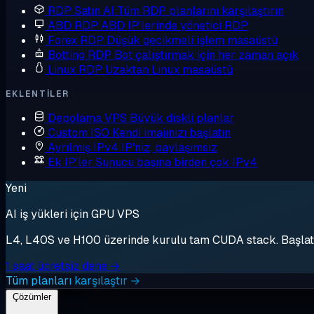
RDP Satın Al
Tüm RDP planlarını karşılaştırın
ABD RDP
ABD IP'lerinde yönetici RDP
Forex RDP
Düşük gecikmeli işlem masaüstü
Botting RDP
Bot çalıştırmak için her zaman açık
Linux RDP
Uzaktan Linux masaüstü
EKLENTILER
Depolama VPS
Büyük diskli planlar
Custom ISO
Kendi imajınızı başlatın
Ayrılmış IPv4
IP'niz, paylaşımsız
Ek IP'ler
Sunucu başına birden çok IPv4
Yeni
AI iş yükleri için GPU VPS
L4, L40S ve H100 üzerinde kurulu tam CUDA stack. Başlat, 
1 saat ücretsiz dene →
Tüm planları karşılaştır →
Çözümler