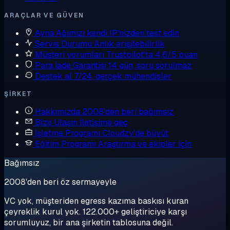
ARAÇLAR VE GÜVEN
Ayna
Ağımızı kendi IP'nizden test edin
Servis Durumu
Anlık erişilebilirlik
Müşteri yorumları
Trustpilot'ta 4,6/5 puan
Para İade Garantisi
14 gün, soru sorulmaz
Destek al
7/24, gerçek mühendisler
ŞIRKET
Hakkımızda
2008'den beri bağımsız
Bize Ulaşın
İletişime geç
İşletme Programı
Cloudzy'de büyüt
Eğitim Programı
Araştırma ve ekipler için
Bağımsız
2008'den beri öz sermayeyle
VC yok, müşteriden egress kazıma baskısı kuran
çeyreklik kurul yok. 122.000+ geliştiriciye karşı
sorumluyuz, bir ana şirketin tablosuna değil.