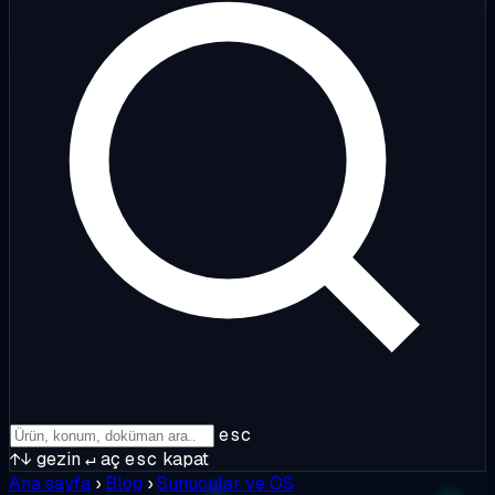
esc
↑↓
gezin
↵
aç
esc
kapat
Ana sayfa
›
Blog
›
Sunucular ve OS