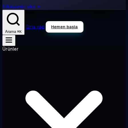
Hikâyemizi oku →
Giriş yap
Hemen başla
⌘K
Arama
Ürünler