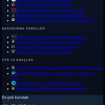
MikroTik CHR
Bulutta RouterOS
aaPanel
Hafif barındırma paneli
WireGuard
Modern, hızlı çekirdek VPN
MetaTrader 4
Forex ticaretinde standart
Hiddify Manager
Çok protokollü VPN paneli
BARINDIRMA PANELLERI
Plesk
Full-stack web barındırma paneli
FastPanel
Ücretsiz, hızlı sunucu paneli
CloudPanel
PHP ve Node.js paneli
cPanel
Klasik barındırma paneli
VPN VE ARAÇLAR
OpenVPN AS
Kendi barındırdığınız VPN sunucusu
Docker
Konteyner çalışma ortamı, kullanıma
hazır
MTProto Proxy
Telegram-native proxy
BlueStacks
VPS'te Android uygulamaları
En çok kurulan