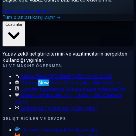
1 saat ücretsiz dene →
Tüm planları karşılaştır →
Çözümler
Yapay zekâ geliştiricilerinin ve yazılımcıların gerçekten
kullandığı yığınlar.
AI VE MAKINE ÖĞRENMESI
Yapay Zeka VPS
Hazır PyTorch ve CUDA
Ollama
New
Kendi VPS'inizde LLM çalıştırın
Jupyter Notebooks
Sunucunuzda notebook'lar
Deep Learning GPU
L4, L40S, H100 üzerinde
eğitin
Anaconda
Python veri yığını, hazır
GELIŞTIRICILER VE DEVOPS
Docker
Root erişimli konteynerler