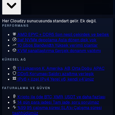
Her Cloudzy sunucusunda standart gelir. Ek değil.
PERFORMANS
AMD EPYC + DDR5
Son nesil çekirdek ve bellek
Saf NVMe depolama
Asla dönen disk yok
10 Gbps Bandwidth
Yüksek verimli planlar
KVM sanallaştırma
Gerçek donanım yalıtımı
KÜRESEL AĞ
13 Lokasyon
K. Amerika, AB, Orta Doğu, APAC
DDoS Koruması
Saldırı azaltma yerleşik
IPv6 + özel IPv4
Yerel v6, kendi v4'ünüz
FATURALAMA VE GÜVEN
Kripto ile öde
BTC, XMR, USDT ve daha fazlası
14 gün para iadesi
Tam iade, soru sorulmaz
%99,95 çalışma süresi SLA'sı
Çalışma süresi
taahhüdümüz