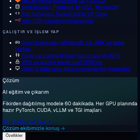
GitLab
Kendi sunucunda Git + CI/CD
Veritabanları
Postgres, MySQL, MongoDB
Kod Sunucusu
Tarayıcınızda VS Code
n8n
7/24 çalışan otomasyonlar
ÇALIŞTIR VE IŞLEM YAP
Oyun Sunucuları
Minecraft, CS, ARK ve daha
fazlası
Forex ve trading
Broker'ınızın yanında MT5
VPN ve gizlilik
Kendi özel VPN'iniz
Uzak iş istasyonu
Asla uyumayan bir masaüstü
Çözüm
AI eğitim ve çıkarım
Fikirden dağıtılmış modele 60 dakikada. Her GPU planında
hazır PyTorch, CUDA, vLLM ve TGI imajları.
AI iş yüklerine bak →
Çözüm ekibimizle konuş →
Özellikler