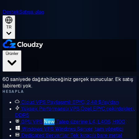
Destek
Satışa ulaş
TR
Ürünler
60 saniyede dağıtabileceğiniz gerçek sunucular. Ek satış
labirenti yok.
HESAPLA
Cloud VPS
Paylaşımlı EPYC, 2,48 $/ay'dan
Yüksek Performanslı VPS
Özel EPYC çekirdekleri,
DDR5
GPU VPS
New
Talep üzerine L4, L40S, H100
Windows VPS
Windows Server, tam yönetici
Dedicated Server'lar
Tek kiracılı bare metal