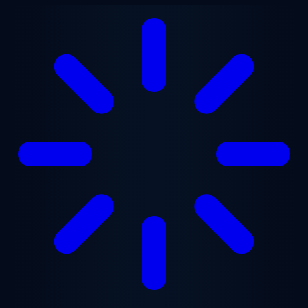
Ana içeriğe geç