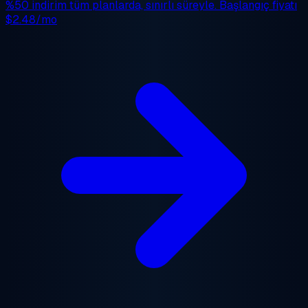
%50 indirim
tüm planlarda, sınırlı süreyle. Başlangıç fiyatı
$2.48/mo