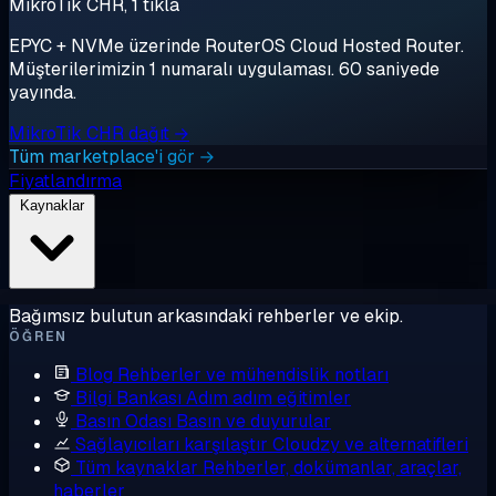
MikroTik CHR, 1 tıkla
EPYC + NVMe üzerinde RouterOS Cloud Hosted Router.
Müşterilerimizin 1 numaralı uygulaması. 60 saniyede
yayında.
MikroTik CHR dağıt →
Tüm marketplace'i gör →
Fiyatlandırma
Kaynaklar
Bağımsız bulutun arkasındaki rehberler ve ekip.
ÖĞREN
Blog
Rehberler ve mühendislik notları
Bilgi Bankası
Adım adım eğitimler
Basın Odası
Basın ve duyurular
Sağlayıcıları karşılaştır
Cloudzy ve alternatifleri
Tüm kaynaklar
Rehberler, dokümanlar, araçlar,
haberler