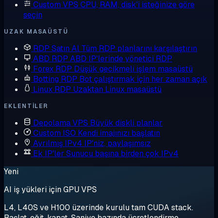
Custom VPS
CPU, RAM, disk'i isteğinize göre
seçin
UZAK MASAÜSTÜ
RDP Satın Al
Tüm RDP planlarını karşılaştırın
ABD RDP
ABD IP'lerinde yönetici RDP
Forex RDP
Düşük gecikmeli işlem masaüstü
Botting RDP
Bot çalıştırmak için her zaman açık
Linux RDP
Uzaktan Linux masaüstü
EKLENTILER
Depolama VPS
Büyük diskli planlar
Custom ISO
Kendi imajınızı başlatın
Ayrılmış IPv4
IP'niz, paylaşımsız
Ek IP'ler
Sunucu başına birden çok IPv4
Yeni
AI iş yükleri için GPU VPS
L4, L40S ve H100 üzerinde kurulu tam CUDA stack.
Başlat, eğit, kapat. Saniye bazında ücretlendirme.