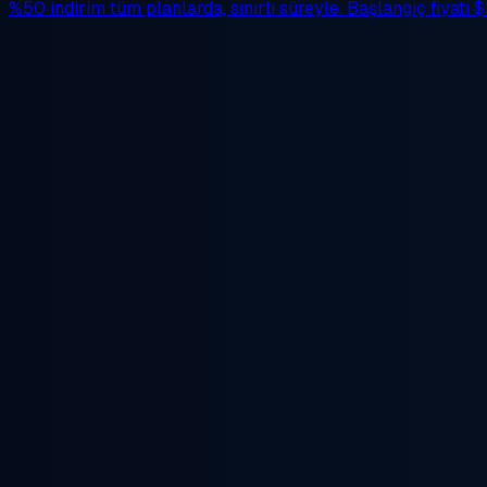
%50 indirim
tüm planlarda, sınırlı süreyle. Başlangıç fiyatı
$