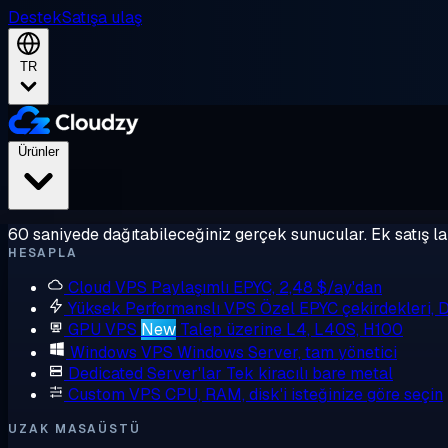
Destek
Satışa ulaş
TR
Ürünler
60 saniyede dağıtabileceğiniz gerçek sunucular. Ek satış la
HESAPLA
Cloud VPS
Paylaşımlı EPYC, 2,48 $/ay'dan
Yüksek Performanslı VPS
Özel EPYC çekirdekleri,
GPU VPS
New
Talep üzerine L4, L40S, H100
Windows VPS
Windows Server, tam yönetici
Dedicated Server'lar
Tek kiracılı bare metal
Custom VPS
CPU, RAM, disk'i isteğinize göre seçin
UZAK MASAÜSTÜ