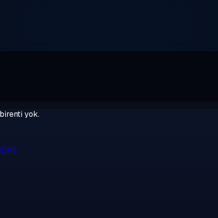
birenti yok.
 DDR5