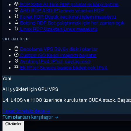
RDP Satın Al
Tüm RDP planlarını karşılaştırın
ABD RDP
ABD IP'lerinde yönetici RDP
Forex RDP
Düşük gecikmeli işlem masaüstü
Botting RDP
Bot çalıştırmak için her zaman açık
Linux RDP
Uzaktan Linux masaüstü
EKLENTILER
Depolama VPS
Büyük diskli planlar
Custom ISO
Kendi imajınızı başlatın
Ayrılmış IPv4
IP'niz, paylaşımsız
Ek IP'ler
Sunucu başına birden çok IPv4
Yeni
AI iş yükleri için GPU VPS
L4, L40S ve H100 üzerinde kurulu tam CUDA stack. Başlat, 
1 saat ücretsiz dene →
Tüm planları karşılaştır →
Çözümler