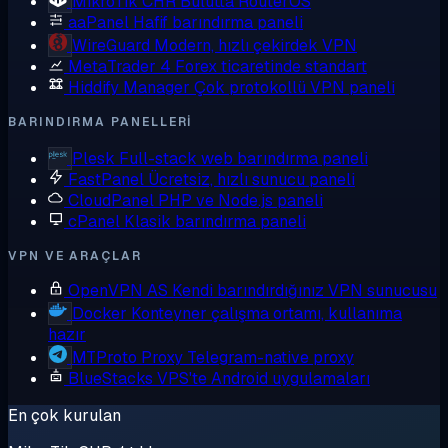
MikroTik CHR
Bulutta RouterOS
aaPanel
Hafif barındırma paneli
WireGuard
Modern, hızlı çekirdek VPN
MetaTrader 4
Forex ticaretinde standart
Hiddify Manager
Çok protokollü VPN paneli
BARINDIRMA PANELLERI
Plesk
Full-stack web barındırma paneli
FastPanel
Ücretsiz, hızlı sunucu paneli
CloudPanel
PHP ve Node.js paneli
cPanel
Klasik barındırma paneli
VPN VE ARAÇLAR
OpenVPN AS
Kendi barındırdığınız VPN sunucusu
Docker
Konteyner çalışma ortamı, kullanıma
hazır
MTProto Proxy
Telegram-native proxy
BlueStacks
VPS'te Android uygulamaları
En çok kurulan