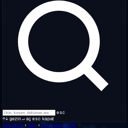
esc
↑↓
gezin
↵
aç
esc
kapat
Ana sayfa
›
Blog
›
Sunucular ve OS