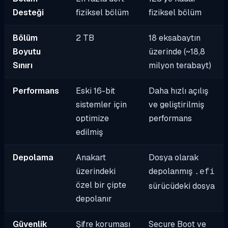
Desteği
fiziksel bölüm
fiziksel bölüm
Bölüm
2 TB
18 eksabaytın
Boyutu
üzerinde (~18,8
Sınırı
milyon terabayt)
Performans
Eski 16-bit
Daha hızlı açılış
sistemler için
ve geliştirilmiş
optimize
performans
edilmiş
Depolama
Anakart
Dosya olarak
üzerindeki
depolanmış
.efi
özel bir çipte
sürücüdeki dosya
depolanır
Güvenlik
Şifre koruması
Secure Boot ve