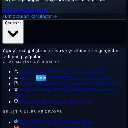
1 saat ücretsiz dene →
Tüm planları karşılaştır →
Çözümler
Yapay zekâ geliştiricilerinin ve yazılımcıların gerçekten
kullandığı yığınlar.
AI VE MAKINE ÖĞRENMESI
Yapay Zeka VPS
Hazır PyTorch ve CUDA
Ollama
New
Kendi VPS'inizde LLM çalıştırın
Jupyter Notebooks
Sunucunuzda notebook'lar
Deep Learning GPU
L4, L40S, H100 üzerinde
eğitin
Anaconda
Python veri yığını, hazır
GELIŞTIRICILER VE DEVOPS
Docker
Root erişimli konteynerler