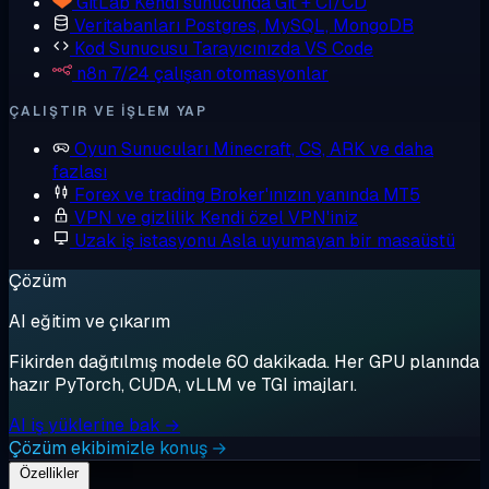
GitLab
Kendi sunucunda Git + CI/CD
Veritabanları
Postgres, MySQL, MongoDB
Kod Sunucusu
Tarayıcınızda VS Code
n8n
7/24 çalışan otomasyonlar
ÇALIŞTIR VE IŞLEM YAP
Oyun Sunucuları
Minecraft, CS, ARK ve daha
fazlası
Forex ve trading
Broker'ınızın yanında MT5
VPN ve gizlilik
Kendi özel VPN'iniz
Uzak iş istasyonu
Asla uyumayan bir masaüstü
Çözüm
AI eğitim ve çıkarım
Fikirden dağıtılmış modele 60 dakikada. Her GPU planında
hazır PyTorch, CUDA, vLLM ve TGI imajları.
AI iş yüklerine bak →
Çözüm ekibimizle konuş →
Özellikler