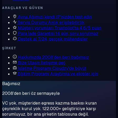
ARAÇLAR VE GÜVEN
Ayna
Ağımızı kendi IP'nizden test edin
Servis Durumu
Anlık erişilebilirlik
Müşteri yorumları
Trustpilot'ta 4,6/5 puan
Para İade Garantisi
14 gün, soru sorulmaz
Destek al
7/24, gerçek mühendisler
ŞIRKET
Hakkımızda
2008'den beri bağımsız
Bize Ulaşın
İletişime geç
İşletme Programı
Cloudzy'de büyüt
Eğitim Programı
Araştırma ve ekipler için
Bağımsız
2008'den beri öz sermayeyle
VC yok, müşteriden egress kazıma baskısı kuran
çeyreklik kurul yok. 122.000+ geliştiriciye karşı
sorumluyuz, bir ana şirketin tablosuna değil.