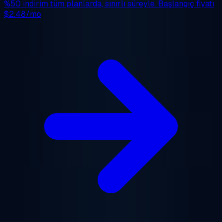
%50 indirim
tüm planlarda, sınırlı süreyle. Başlangıç fiyatı
$2.48/mo