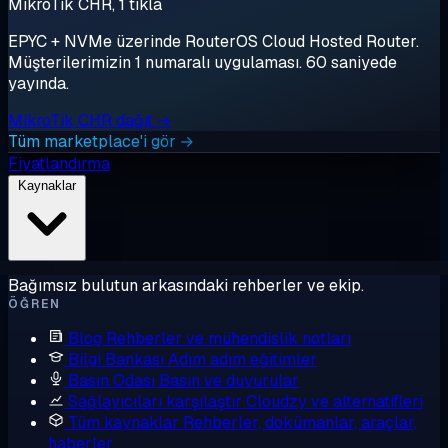
MikroTik CHR, 1 tıkla
EPYC + NVMe üzerinde RouterOS Cloud Hosted Router.
Müşterilerimizin 1 numaralı uygulaması. 60 saniyede
yayında.
MikroTik CHR dağıt →
Tüm marketplace'i gör →
Fiyatlandırma
Kaynaklar
Bağımsız bulutun arkasındaki rehberler ve ekip.
ÖĞREN
Blog
Rehberler ve mühendislik notları
Bilgi Bankası
Adım adım eğitimler
Basın Odası
Basın ve duyurular
Sağlayıcıları karşılaştır
Cloudzy ve alternatifleri
Tüm kaynaklar
Rehberler, dokümanlar, araçlar,
haberler