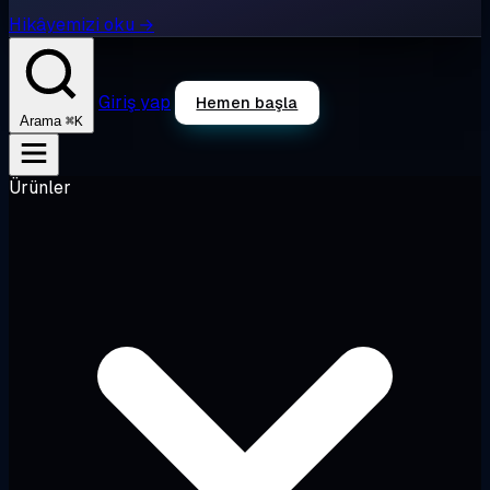
Hikâyemizi oku →
Giriş yap
Hemen başla
⌘K
Arama
Ürünler