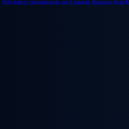
%50 indirim
tüm planlarda, sınırlı süreyle. Başlangıç fiyatı
$