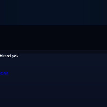
birenti yok.
 DDR5