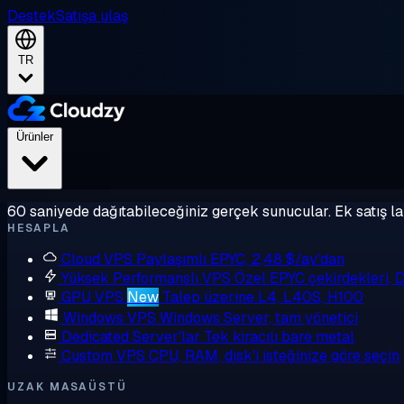
Destek
Satışa ulaş
TR
Ürünler
60 saniyede dağıtabileceğiniz gerçek sunucular. Ek satış la
HESAPLA
Cloud VPS
Paylaşımlı EPYC, 2,48 $/ay'dan
Yüksek Performanslı VPS
Özel EPYC çekirdekleri,
GPU VPS
New
Talep üzerine L4, L40S, H100
Windows VPS
Windows Server, tam yönetici
Dedicated Server'lar
Tek kiracılı bare metal
Custom VPS
CPU, RAM, disk'i isteğinize göre seçin
UZAK MASAÜSTÜ