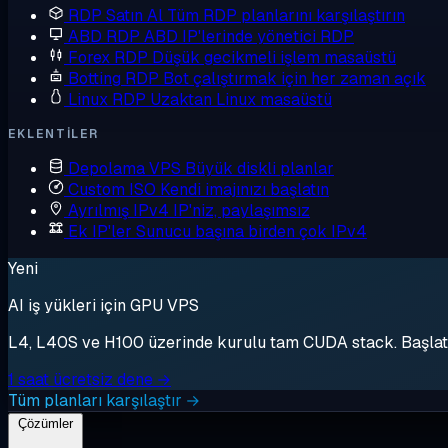
RDP Satın Al
Tüm RDP planlarını karşılaştırın
ABD RDP
ABD IP'lerinde yönetici RDP
Forex RDP
Düşük gecikmeli işlem masaüstü
Botting RDP
Bot çalıştırmak için her zaman açık
Linux RDP
Uzaktan Linux masaüstü
EKLENTILER
Depolama VPS
Büyük diskli planlar
Custom ISO
Kendi imajınızı başlatın
Ayrılmış IPv4
IP'niz, paylaşımsız
Ek IP'ler
Sunucu başına birden çok IPv4
Yeni
AI iş yükleri için GPU VPS
L4, L40S ve H100 üzerinde kurulu tam CUDA stack. Başlat, 
1 saat ücretsiz dene →
Tüm planları karşılaştır →
Çözümler