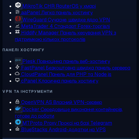
MikroTik CHR
RouterOS у хмарі
aaPanel
Легка панель хостингу
WireGuard
Сучасне, швидке ядро VPN
MetaTrader 4
Стандарт Forex-торгівлі
Hiddify Manager
Панель керування VPN з
підтримкою кількох протоколів
ПАНЕЛІ ХОСТИНГУ
Plesk
Повноцінна панель веб-хостингу
FastPanel
Безкоштовна швидка панель сервера
CloudPanel
Панель для PHP та Node.js
cPanel
Класична панель хостингу
VPN ТА ІНСТРУМЕНТИ
OpenVPN AS
Власний VPN-сервер
Docker
Середовище виконання контейнерів,
готове до роботи
MTProto Proxy
Проксі на базі Telegram
BlueStacks
Android-додатки на VPS