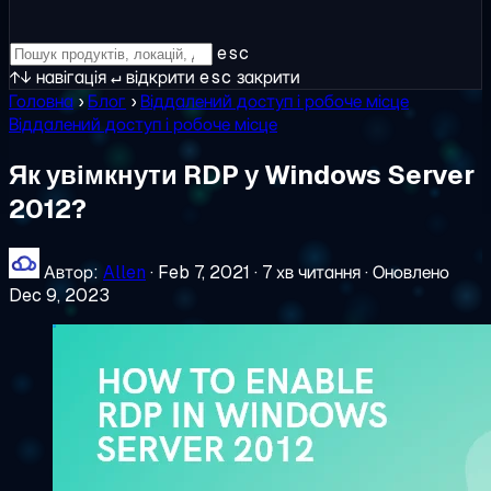
esc
↑↓
навігація
↵
відкрити
esc
закрити
Головна
›
Блог
›
Віддалений доступ і робоче місце
Віддалений доступ і робоче місце
Як увімкнути RDP у Windows Server
2012?
Автор:
Allen
·
Feb 7, 2021
·
7 хв читання
·
Оновлено
Dec 9, 2023