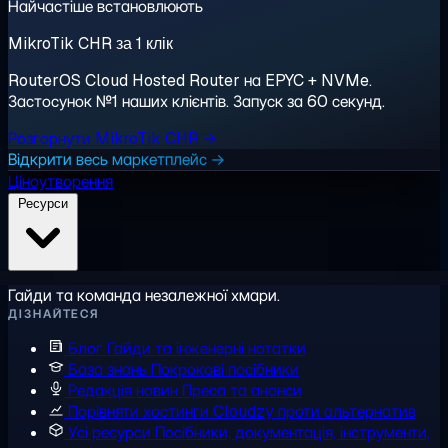
Найчастіше встановлюють
MikroTik CHR за 1 клік
RouterOS Cloud Hosted Router на EPYC + NVMe.
Застосунок №1 наших клієнтів. Запуск за 60 секунд.
Розгорнути MikroTik CHR →
Відкрити весь маркетплейс →
Ціноутворення
Ресурси
Гайди та команда незалежної хмари.
ДІЗНАЙТЕСЯ
Блог
Гайди та інженерні нотатки
База знань
Покрокові посібники
Редакція новин
Преса та анонси
Порівняти хостинги
Cloudzy проти альтернатив
Усі ресурси
Посібники, документація, інструменти,