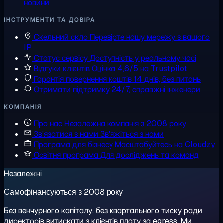
новини
ІНСТРУМЕНТИ ТА ДОВІРА
Скельний скло
Перевірте нашу мережу з вашого
IP
Статус сервісу
Доступність у реальному часі
Відгуки клієнтів
Оцінка 4,6/5 на Trustpilot
Гарантія повернення коштів
14 днів, без питань
Отримати підтримку
24/7, справжні інженери
КОМПАНІЯ
Про нас
Незалежна компанія з 2008 року
Зв'язатися з нами
Зв'яжіться з нами
Програма для бізнесу
Масштабуйтесь на Cloudzy
Освітня програма
Для досліджень та команд
Незалежні
Самофінансуються з 2008 року
Без венчурного капіталу, без квартального тиску ради
директорів витискати з клієнтів плату за egress. Ми