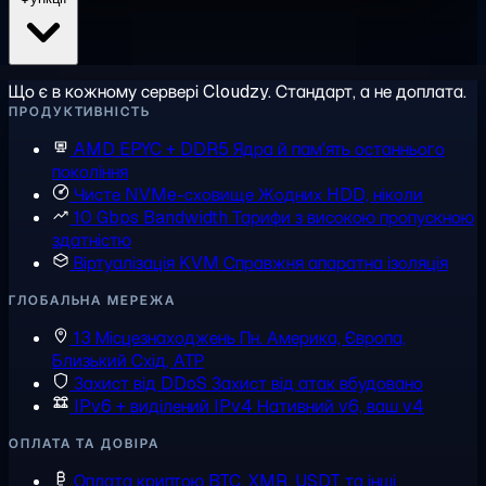
Що є в кожному сервері Cloudzy. Стандарт, а не доплата.
ПРОДУКТИВНІСТЬ
AMD EPYC + DDR5
Ядра й пам'ять останнього
покоління
Чисте NVMe-сховище
Жодних HDD, ніколи
10 Gbps Bandwidth
Тарифи з високою пропускною
здатністю
Віртуалізація KVM
Справжня апаратна ізоляція
ГЛОБАЛЬНА МЕРЕЖА
13 Місцезнаходжень
Пн. Америка, Європа,
Близький Схід, АТР
Захист від DDoS
Захист від атак вбудовано
IPv6 + виділений IPv4
Нативний v6, ваш v4
ОПЛАТА ТА ДОВІРА
Оплата криптою
BTC, XMR, USDT та інші