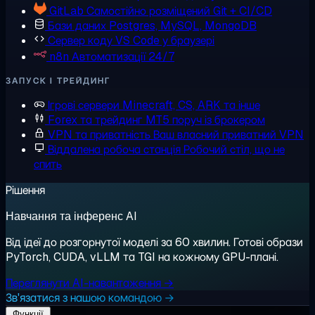
GitLab
Самостійно розміщений Git + CI/CD
Бази даних
Postgres, MySQL, MongoDB
Сервер коду
VS Code у браузері
n8n
Автоматизації 24/7
ЗАПУСК І ТРЕЙДИНГ
Ігрові сервери
Minecraft, CS, ARK та інше
Forex та трейдинг
MT5 поруч із брокером
VPN та приватність
Ваш власний приватний VPN
Віддалена робоча станція
Робочий стіл, що не
спить
Рішення
Навчання та інференс AI
Від ідеї до розгорнутої моделі за 60 хвилин. Готові образи
PyTorch, CUDA, vLLM та TGI на кожному GPU-плані.
Переглянути AI-навантаження →
Зв'язатися з нашою командою →
Функції