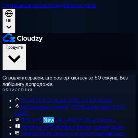
Підтримка
Зв'язатися з відділом продажів
UK
Продукти
Справжні сервери, що розгортаються за 60 секунд. Без
лабіринту допродажів.
ОБЧИСЛЕННЯ
Cloud VPS
Спільний EPYC, від $2,48/міс
Високопродуктивний VPS
Виділені ядра EPYC,
DDR5
GPU VPS
New
L4, L40S, H100 на вимогу
Windows VPS
Windows Server, повний адмін
Dedicated Servers
Однокористувацький bare