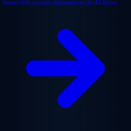
Знижка 50%
усі плани, обмежений час. Від
$2.48/mo