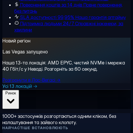
Повернення коштів за 14 днів
Повне повернення,
без питань
SLA доступності 99,95%
Наша гарантія аптайму
Підтримка людьми 24/7
Справжні інженери, за
хвилини
Новий регіон
Las Vegas запущено
Наша 13-та локація: AMD EPYC, чистий NVMe і мережа
40 Гбіт/с у Неваді. Розгорніть за 60 секунд.
Розгорнути в Лас-Вегасі →
Усі 13 локацій →
Ринок
1000+ застосунків розгортаються одним кліком, без
налаштування та зайвого клопоту.
НАЙЧАСТІШЕ ВСТАНОВЛЮЮТЬ