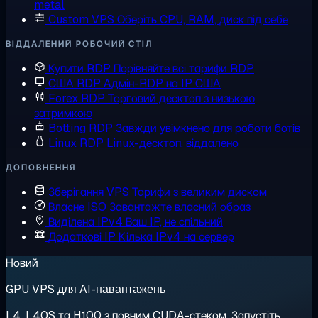
metal
Custom VPS
Оберіть CPU, RAM, диск під себе
ВІДДАЛЕНИЙ РОБОЧИЙ СТІЛ
Купити RDP
Порівняйте всі тарифи RDP
США RDP
Адмін-RDP на IP США
Forex RDP
Торговий десктоп з низькою
затримкою
Botting RDP
Завжди увімкнено для роботи ботів
Linux RDP
Linux-десктоп, віддалено
ДОПОВНЕННЯ
Зберігання VPS
Тарифи з великим диском
Власне ISO
Завантажте власний образ
Виділена IPv4
Ваш IP, не спільний
Додаткові IP
Кілька IPv4 на сервер
Новий
GPU VPS для AI-навантажень
L4, L40S та H100 з повним CUDA-стеком. Запустіть,