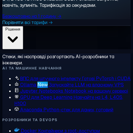
навчіть, зупиніть. Тарифікація за секундами.
Безкоштовно на 1 годину →
Порівняти всі тарифи →
Рішення
Стеки, які насправді розгортають AI-розробники та
інженери.
AI ТА МАШИННЕ НАВЧАННЯ
ВПС для штучного інтелекту
Готові PyTorch і CUDA
Ollama
New
Запускайте LLM на власному VPS
Jupyter Notebooks
Notebook на вашому сервері
GPU для Deep Learning
Навчайте на L4, L40S,
H100
Anaconda
Python-стек для даних, готовий
РОЗРОБНИКИ ТА DEVOPS
Docker
Контейнери з root-доступом