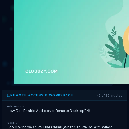
46 of 56 articles
REMOTE ACCESS & WORKSPACE
←
Previous
How Do I Enable Audio over Remote Desktop?🔊
Next
→
Top 11 Windows VPS Use Cases [What Can We Do With Windo…