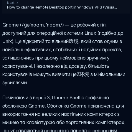
Next
→
How to change Remote Desktop port in Windows VPS (Visua…
Gnome (/ɡəˈnoʊm, ˈnoʊm/) — це робочий стіл,
доступний для операційної системи Linux (подібна до
Unix). Це відкритий та вільний環境, який став одним з
найбільш ефективних, стабільних і надійних проектів,
залишаючись при цьому неймовірно зручним у
користуванні. Незалежно від досвіду, більшість
користувачів можуть вивчити цей环境 з мінімальними
зусиллями.
Починаючи з версії 3, Gnome Shell є графічною
оболонкою Gnome. Оболонка Gnome призначена для
використання на великих настільних комп'ютерах з
мишею та клавіатурою або портативних комп'ютерах,
що управляються сенсорною панеллю, сенсорним