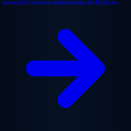
Знижка 50%
усі плани, обмежений час. Від
$2.48/mo