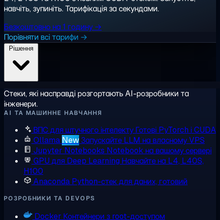
навчіть, зупиніть. Тарифікація за секундами.
Безкоштовно на 1 годину →
Порівняти всі тарифи →
Рішення
Стеки, які насправді розгортають AI-розробники та
інженери.
AI ТА МАШИННЕ НАВЧАННЯ
ВПС для штучного інтелекту
Готові PyTorch і CUDA
Ollama
New
Запускайте LLM на власному VPS
Jupyter Notebooks
Notebook на вашому сервері
GPU для Deep Learning
Навчайте на L4, L40S,
H100
Anaconda
Python-стек для даних, готовий
РОЗРОБНИКИ ТА DEVOPS
Docker
Контейнери з root-доступом