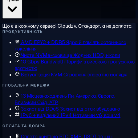
Що є в кожному сервері Cloudzy. Стандарт, а не доплата.
ПРОДУКТИВНІСТЬ
AMD EPYC + DDR5
Ядра й пам'ять останнього
покоління
Чисте NVMe-сховище
Жодних HDD, ніколи
10 Gbps Bandwidth
Тарифи з високою пропускною
здатністю
Віртуалізація KVM
Справжня апаратна ізоляція
ГЛОБАЛЬНА МЕРЕЖА
13 Місцезнаходжень
Пн. Америка, Європа,
Близький Схід, АТР
Захист від DDoS
Захист від атак вбудовано
IPv6 + виділений IPv4
Нативний v6, ваш v4
ОПЛАТА ТА ДОВІРА
Оплата криптою
BTC, XMR, USDT та інші