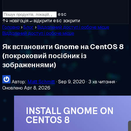
esc
↑↓
навігація
↵
відкрити
esc
закрити
Головна
›
Блог
›
Віддалений доступ і робоче місце
Віддалений доступ і робоче місце
Як встановити Gnome на CentOS 8
(покроковий посібник із
зображеннями)
Автор:
Matt Schmitt
·
Sep 9, 2020
·
3 хв читання
·
Оновлено Apr 8, 2026