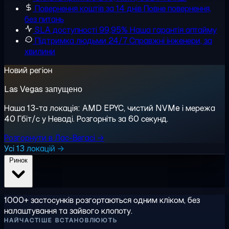
Повернення коштів за 14 днів
Повне повернення,
без питань
SLA доступності 99,95%
Наша гарантія аптайму
Підтримка людьми 24/7
Справжні інженери, за
хвилини
Новий регіон
Las Vegas запущено
Наша 13-та локація: AMD EPYC, чистий NVMe і мережа
40 Гбіт/с у Неваді. Розгорніть за 60 секунд.
Розгорнути в Лас-Вегасі →
Усі 13 локацій →
Ринок
1000+ застосунків розгортаються одним кліком, без
налаштування та зайвого клопоту.
НАЙЧАСТІШЕ ВСТАНОВЛЮЮТЬ