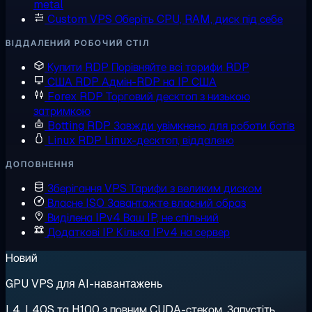
metal
Custom VPS
Оберіть CPU, RAM, диск під себе
ВІДДАЛЕНИЙ РОБОЧИЙ СТІЛ
Купити RDP
Порівняйте всі тарифи RDP
США RDP
Адмін-RDP на IP США
Forex RDP
Торговий десктоп з низькою
затримкою
Botting RDP
Завжди увімкнено для роботи ботів
Linux RDP
Linux-десктоп, віддалено
ДОПОВНЕННЯ
Зберігання VPS
Тарифи з великим диском
Власне ISO
Завантажте власний образ
Виділена IPv4
Ваш IP, не спільний
Додаткові IP
Кілька IPv4 на сервер
Новий
GPU VPS для AI-навантажень
L4, L40S та H100 з повним CUDA-стеком. Запустіть,