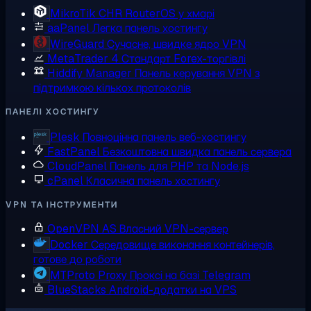
MikroTik CHR
RouterOS у хмарі
aaPanel
Легка панель хостингу
WireGuard
Сучасне, швидке ядро VPN
MetaTrader 4
Стандарт Forex-торгівлі
Hiddify Manager
Панель керування VPN з
підтримкою кількох протоколів
ПАНЕЛІ ХОСТИНГУ
Plesk
Повноцінна панель веб-хостингу
FastPanel
Безкоштовна швидка панель сервера
CloudPanel
Панель для PHP та Node.js
cPanel
Класична панель хостингу
VPN ТА ІНСТРУМЕНТИ
OpenVPN AS
Власний VPN-сервер
Docker
Середовище виконання контейнерів,
готове до роботи
MTProto Proxy
Проксі на базі Telegram
BlueStacks
Android-додатки на VPS