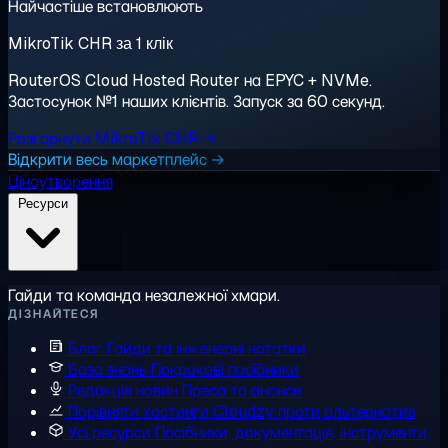
Найчастіше встановлюють
MikroTik CHR за 1 клік
RouterOS Cloud Hosted Router на EPYC + NVMe.
Застосунок №1 наших клієнтів. Запуск за 60 секунд.
Розгорнути MikroTik CHR →
Відкрити весь маркетплейс →
Ціноутворення
Ресурси
Гайди та команда незалежної хмари.
ДІЗНАЙТЕСЯ
Блог
Гайди та інженерні нотатки
База знань
Покрокові посібники
Редакція новин
Преса та анонси
Порівняти хостинги
Cloudzy проти альтернатив
Усі ресурси
Посібники, документація, інструменти,