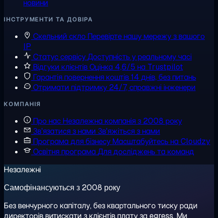
новини
ІНСТРУМЕНТИ ТА ДОВІРА
Скельний скло
Перевірте нашу мережу з вашого
IP
Статус сервісу
Доступність у реальному часі
Відгуки клієнтів
Оцінка 4,6/5 на Trustpilot
Гарантія повернення коштів
14 днів, без питань
Отримати підтримку
24/7, справжні інженери
КОМПАНІЯ
Про нас
Незалежна компанія з 2008 року
Зв'язатися з нами
Зв'яжіться з нами
Програма для бізнесу
Масштабуйтесь на Cloudzy
Освітня програма
Для досліджень та команд
Незалежні
Самофінансуються з 2008 року
Без венчурного капіталу, без квартального тиску ради
директорів витискати з клієнтів плату за egress. Ми