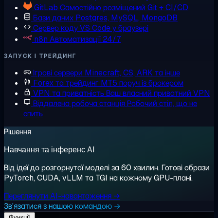
GitLab
Самостійно розміщений Git + CI/CD
Бази даних
Postgres, MySQL, MongoDB
Сервер коду
VS Code у браузері
n8n
Автоматизації 24/7
ЗАПУСК І ТРЕЙДИНГ
Ігрові сервери
Minecraft, CS, ARK та інше
Forex та трейдинг
MT5 поруч із брокером
VPN та приватність
Ваш власний приватний VPN
Віддалена робоча станція
Робочий стіл, що не
спить
Рішення
Навчання та інференс AI
Від ідеї до розгорнутої моделі за 60 хвилин. Готові образи
PyTorch, CUDA, vLLM та TGI на кожному GPU-плані.
Переглянути AI-навантаження →
Зв'язатися з нашою командою →
Функції