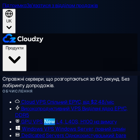
Підтримка
Зв'язатися з відділом продажів
UK
Продукти
Справжні сервери, що розгортаються за 60 секунд. Без
лабіринту допродажів.
ОБЧИСЛЕННЯ
Cloud VPS
Спільний EPYC, від $2,48/міс
Високопродуктивний VPS
Виділені ядра EPYC,
DDR5
GPU VPS
New
L4, L40S, H100 на вимогу
Windows VPS
Windows Server, повний адмін
Dedicated Servers
Однокористувацький bare