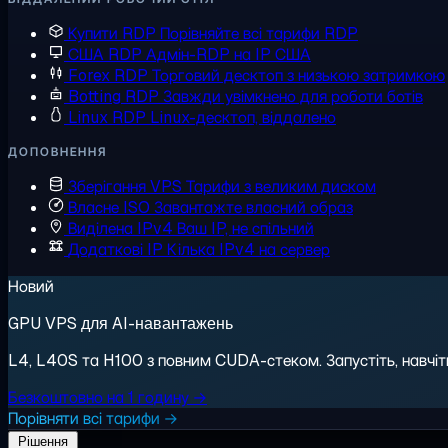
Купити RDP
Порівняйте всі тарифи RDP
США RDP
Адмін-RDP на IP США
Forex RDP
Торговий десктоп з низькою затримкою
Botting RDP
Завжди увімкнено для роботи ботів
Linux RDP
Linux-десктоп, віддалено
ДОПОВНЕННЯ
Зберігання VPS
Тарифи з великим диском
Власне ISO
Завантажте власний образ
Виділена IPv4
Ваш IP, не спільний
Додаткові IP
Кілька IPv4 на сервер
Новий
GPU VPS для AI-навантажень
L4, L40S та H100 з повним CUDA-стеком. Запустіть, навчіть,
Безкоштовно на 1 годину →
Порівняти всі тарифи →
Рішення