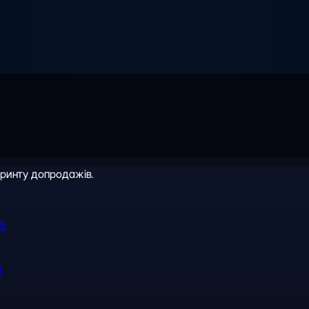
іринту допродажів.
R5
l