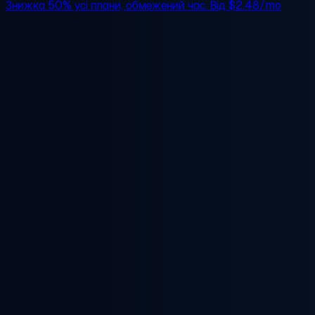
Знижка 50%
усі плани, обмежений час. Від
$2.48/mo