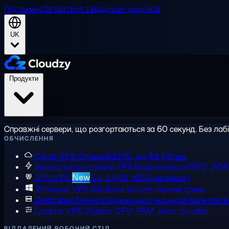
Підтримка
Зв'язатися з відділом продажів
UK
Продукти
Справжні сервери, що розгортаються за 60 секунд. Без лаб
ОБЧИСЛЕННЯ
Cloud VPS
Спільний EPYC, від $2,48/міс
Високопродуктивний VPS
Виділені ядра EPYC, DD
GPU VPS
New
L4, L40S, H100 на вимогу
Windows VPS
Windows Server, повний адмін
Dedicated Servers
Однокористувацький bare meta
Custom VPS
Оберіть CPU, RAM, диск під себе
ВІДДАЛЕНИЙ РОБОЧИЙ СТІЛ