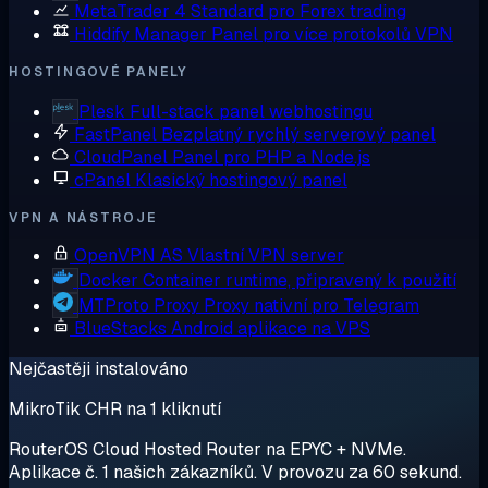
MetaTrader 4
Standard pro Forex trading
Hiddify Manager
Panel pro více protokolů VPN
HOSTINGOVÉ PANELY
Plesk
Full-stack panel webhostingu
FastPanel
Bezplatný rychlý serverový panel
CloudPanel
Panel pro PHP a Node.js
cPanel
Klasický hostingový panel
VPN A NÁSTROJE
OpenVPN AS
Vlastní VPN server
Docker
Container runtime, připravený k použití
MTProto Proxy
Proxy nativní pro Telegram
BlueStacks
Android aplikace na VPS
Nejčastěji instalováno
MikroTik CHR na 1 kliknutí
RouterOS Cloud Hosted Router na EPYC + NVMe.
Aplikace č. 1 našich zákazníků. V provozu za 60 sekund.