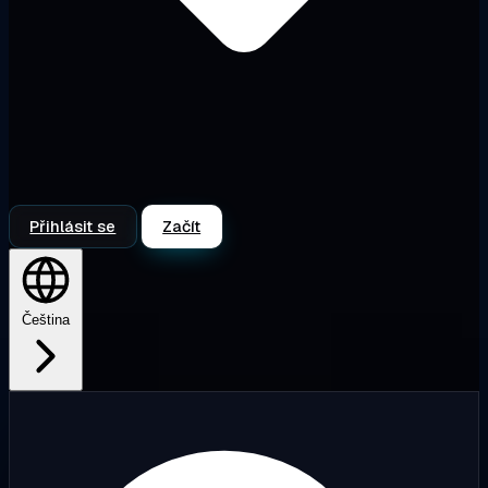
Přihlásit se
Začít
Čeština