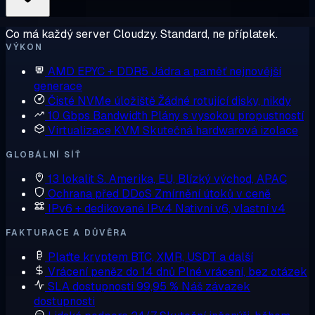
Co má každý server Cloudzy. Standard, ne příplatek.
VÝKON
AMD EPYC + DDR5
Jádra a paměť nejnovější
generace
Čisté NVMe úložiště
Žádné rotující disky, nikdy
10 Gbps Bandwidth
Plány s vysokou propustností
Virtualizace KVM
Skutečná hardwarová izolace
GLOBÁLNÍ SÍŤ
13 lokalit
S. Amerika, EU, Blízký východ, APAC
Ochrana před DDoS
Zmírnění útoků v ceně
IPv6 + dedikované IPv4
Nativní v6, vlastní v4
FAKTURACE A DŮVĚRA
Plaťte kryptem
BTC, XMR, USDT a další
Vrácení peněz do 14 dnů
Plné vrácení, bez otázek
SLA dostupnosti 99,95 %
Náš závazek
dostupnosti