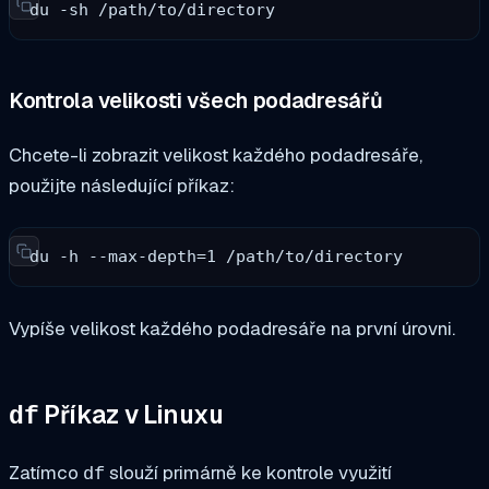
du -sh /path/to/directory
Kontrola velikosti všech podadresářů
Chcete-li zobrazit velikost každého podadresáře,
použijte následující příkaz:
du -h --max-depth=1 /path/to/directory
Vypíše velikost každého podadresáře na první úrovni.
Příkaz v Linuxu
df
Zatímco
slouží primárně ke kontrole využití
df