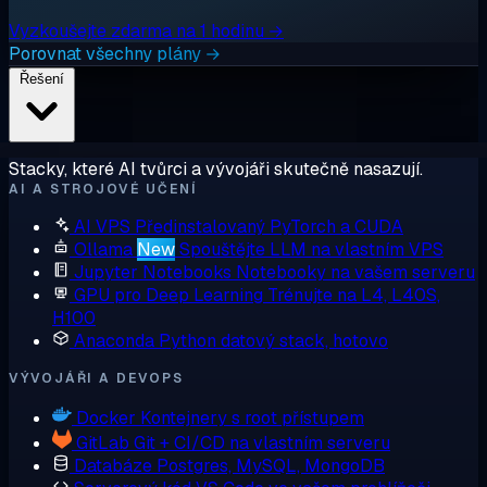
Vyzkoušejte zdarma na 1 hodinu →
Porovnat všechny plány →
Řešení
Stacky, které AI tvůrci a vývojáři skutečně nasazují.
AI A STROJOVÉ UČENÍ
AI VPS
Předinstalovaný PyTorch a CUDA
Ollama
New
Spouštějte LLM na vlastním VPS
Jupyter Notebooks
Notebooky na vašem serveru
GPU pro Deep Learning
Trénujte na L4, L40S,
H100
Anaconda
Python datový stack, hotovo
VÝVOJÁŘI A DEVOPS
Docker
Kontejnery s root přístupem
GitLab
Git + CI/CD na vlastním serveru
Databáze
Postgres, MySQL, MongoDB