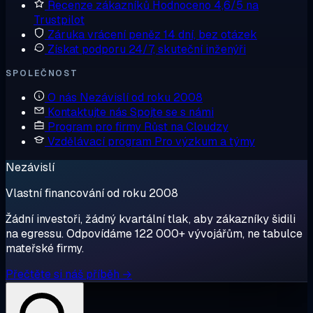
Recenze zákazníků
Hodnoceno 4,6/5 na
Trustpilot
Záruka vrácení peněz
14 dní, bez otázek
Získat podporu
24/7, skuteční inženýři
SPOLEČNOST
O nás
Nezávislí od roku 2008
Kontaktujte nás
Spojte se s námi
Program pro firmy
Růst na Cloudzy
Vzdělávací program
Pro výzkum a týmy
Nezávislí
Vlastní financování od roku 2008
Žádní investoři, žádný kvartální tlak, aby zákazníky šidili
na egressu. Odpovídáme 122 000+ vývojářům, ne tabulce
mateřské firmy.
Přečtěte si náš příběh →