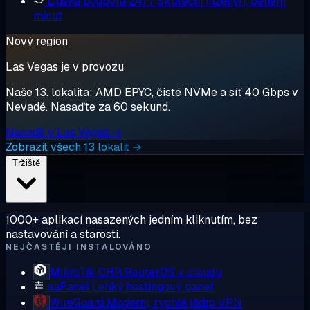
Lidská podpora 24/7
Skuteční inženýři, během
minut
Nový region
Las Vegas je v provozu
Naše 13. lokalita: AMD EPYC, čisté NVMe a síť 40 Gbps v
Nevadě. Nasaďte za 60 sekund.
Nasadit v Las Vegas →
Zobrazit všech 13 lokalit →
Tržiště
1000+ aplikací nasazených jedním kliknutím, bez
nastavování a starostí.
NEJČASTĚJI INSTALOVÁNO
MikroTik CHR
RouterOS v cloudu
aaPanel
Lehký hostingový panel
WireGuard
Moderní, rychlé jádro VPN