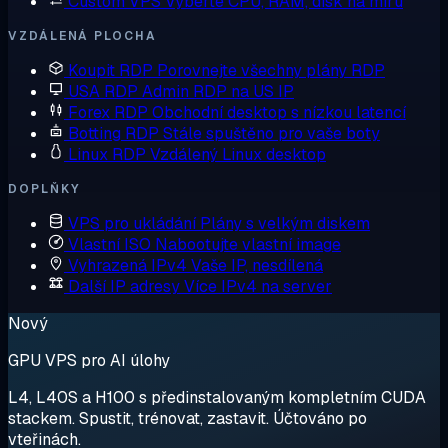
Custom VPS
Vyberte CPU, RAM, disk na míru
VZDÁLENÁ PLOCHA
Koupit RDP
Porovnejte všechny plány RDP
USA RDP
Admin RDP na US IP
Forex RDP
Obchodní desktop s nízkou latencí
Botting RDP
Stále spuštěno pro vaše boty
Linux RDP
Vzdálený Linux desktop
DOPLŇKY
VPS pro ukládání
Plány s velkým diskem
Vlastní ISO
Nabootujte vlastní image
Vyhrazená IPv4
Vaše IP, nesdílená
Další IP adresy
Více IPv4 na server
Nový
GPU VPS pro AI úlohy
L4, L40S a H100 s předinstalovaným kompletním CUDA
stackem. Spustit, trénovat, zastavit. Účtováno po
vteřinách.