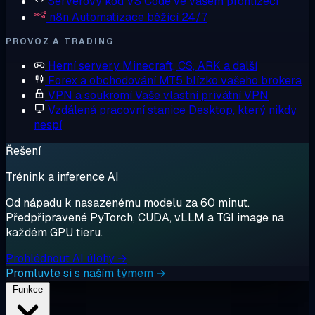
Serverový kód
VS Code ve vašem prohlížeči
n8n
Automatizace běžící 24/7
PROVOZ A TRADING
Herní servery
Minecraft, CS, ARK a další
Forex a obchodování
MT5 blízko vašeho brokera
VPN a soukromí
Vaše vlastní privátní VPN
Vzdálená pracovní stanice
Desktop, který nikdy
nespí
Řešení
Trénink a inference AI
Od nápadu k nasazenému modelu za 60 minut.
Předpřipravené PyTorch, CUDA, vLLM a TGI image na
každém GPU tieru.
Prohlédnout AI úlohy →
Promluvte si s naším týmem →
Funkce