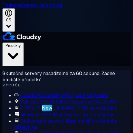
Podpora
Kontakt na obchod
CS
Produkty
Skutečné servery nasaditelné za 60 sekund. Žádné
bludiště příplatků.
VÝPOČET
Cloud VPS
Sdílený EPYC, od 2,48 $/měs
Výkonný VPS
Dedikovaná jádra EPYC, DDR5
GPU VPS
New
L4, L40S, H100 na vyžádání
Windows VPS
Windows Server, plný admin
Dedikované servery
Bare metal pro jednoho
zákazníka