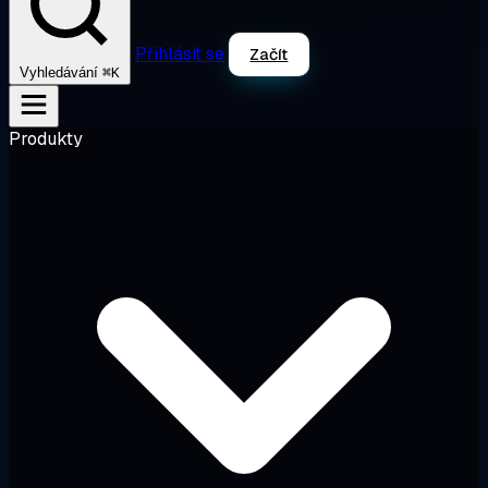
Přihlásit se
Začít
⌘K
Vyhledávání
Produkty