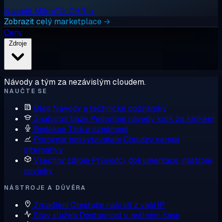
Nasadit MikroTik CHR →
Zobrazit celý marketplace →
Ceny
Zdroje
Návody a tým za nezávislým cloudem.
NAUČTE SE
Blog
Návody a technické poznámky
Znalostní báze
Podrobné návody krok za krokem
Redakce
Tisk a oznámení
Porovnat poskytovatele
Cloudzy versus
alternativy
Všechny zdroje
Průvodci, dokumentace, nástroje,
novinky
NÁSTROJE A DŮVĚRA
Zrcadlení
Otestujte naši síť z vaší IP
Stav služeb
Dostupnost v reálném čase