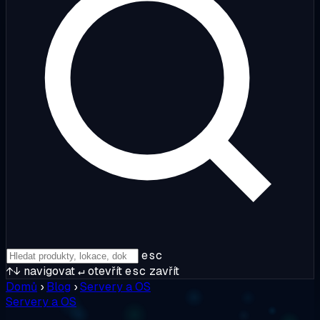
esc
↑↓
navigovat
↵
otevřít
esc
zavřít
Domů
›
Blog
›
Servery a OS
Servery a OS