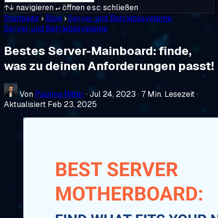
↑↓
navigieren
↵
öffnen
esc
schließen
Startseite
›
Blog
›
Server und Betriebssysteme
Server und Betriebssysteme
Bestes Server-Mainboard: finde,
was zu deinen Anforderungen passt!
Von
Paulina Ritter
·
Jul 24, 2023
·
7 Min. Lesezeit
·
Aktualisiert Feb 23, 2025