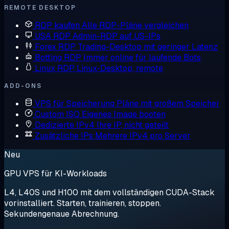
REMOTE DESKTOP
RDP kaufen
Alle RDP-Pläne vergleichen
USA RDP
Admin-RDP auf US-IPs
Forex RDP
Trading-Desktop mit geringer Latenz
Botting RDP
Immer online für laufende Bots
Linux RDP
Linux-Desktop, remote
ADD-ONS
VPS für Speicherung
Pläne mit großem Speicher
Custom ISO
Eigenes Image booten
Dedizierte IPv4
Ihre IP, nicht geteilt
Zusätzliche IPs
Mehrere IPv4 pro Server
Neu
GPU VPS für KI-Workloads
L4, L40S und H100 mit dem vollständigen CUDA-Stack
vorinstalliert. Starten, trainieren, stoppen.
Sekundengenaue Abrechnung.