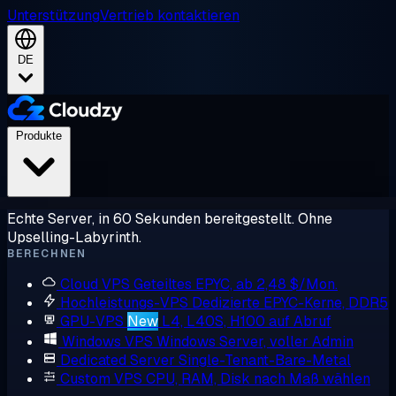
Unterstützung
Vertrieb kontaktieren
DE
Produkte
Echte Server, in 60 Sekunden bereitgestellt. Ohne
Upselling-Labyrinth.
BERECHNEN
Cloud VPS
Geteiltes EPYC, ab 2,48 $/Mon.
Hochleistungs-VPS
Dedizierte EPYC-Kerne, DDR5
GPU-VPS
New
L4, L40S, H100 auf Abruf
Windows VPS
Windows Server, voller Admin
Dedicated Server
Single-Tenant-Bare-Metal
Custom VPS
CPU, RAM, Disk nach Maß wählen