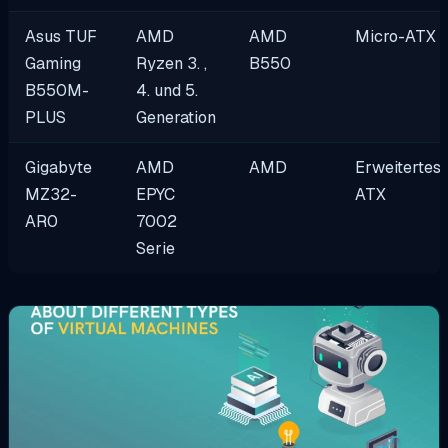
Asus TUF
AMD
AMD
Micro-ATX
Gaming
Ryzen 3. ,
B550
B550M-
4. und 5.
PLUS
Generation
Gigabyte
AMD
AMD
Erweitertes
MZ32-
EPYC
ATX
AR0
7002
Serie