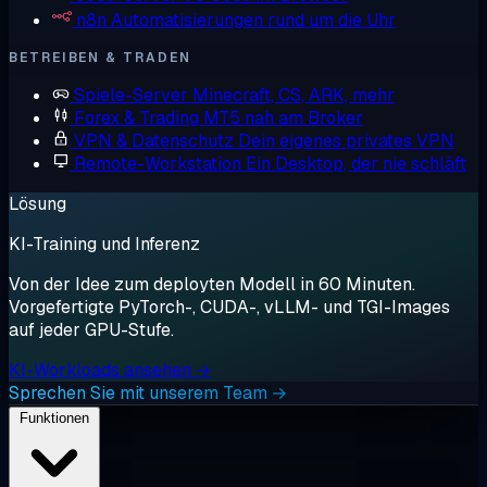
n8n
Automatisierungen rund um die Uhr
BETREIBEN & TRADEN
Spiele-Server
Minecraft, CS, ARK, mehr
Forex & Trading
MT5 nah am Broker
VPN & Datenschutz
Dein eigenes privates VPN
Remote-Workstation
Ein Desktop, der nie schläft
Lösung
KI-Training und Inferenz
Von der Idee zum deployten Modell in 60 Minuten.
Vorgefertigte PyTorch-, CUDA-, vLLM- und TGI-Images
auf jeder GPU-Stufe.
KI-Workloads ansehen →
Sprechen Sie mit unserem Team →
Funktionen