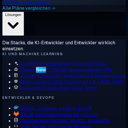
1 Stunde gratis testen →
Alle Pläne vergleichen →
Lösungen
Die Stacks, die KI-Entwickler und Entwickler wirklich
einsetzen.
KI UND MACHINE LEARNING
KI-VPS
Vorinstalliertes PyTorch & CUDA
Ollama
New
LLMs auf deinem eigenen VPS
Jupyter Notebooks
Notebooks auf deinem Server
Deep-Learning-GPU
Training auf L4, L40S, H100
Anaconda
Python-Data-Stack, fertig
ENTWICKLER & DEVOPS
Docker
Container mit Root-Zugriff
GitLab
Selbstgehostetes Git + CI/CD
Datenbanken
Postgres, MySQL, MongoDB
Code-Server
VS Code im Browser