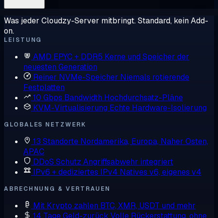
Was jeder Cloudzy-Server mitbringt. Standard, kein Add-
on.
LEISTUNG
AMD EPYC + DDR5
Kerne und Speicher der
neuesten Generation
Reiner NVMe-Speicher
Niemals rotierende
Festplatten
10 Gbps Bandwidth
Hochdurchsatz-Pläne
KVM-Virtualisierung
Echte Hardware-Isolierung
GLOBALES NETZWERK
13 Standorte
Nordamerika, Europa, Naher Osten,
APAC
DDoS Schutz
Angriffsabwehr integriert
IPv6 + dediziertes IPv4
Natives v6, eigenes v4
ABRECHNUNG & VERTRAUEN
Mit Krypto zahlen
BTC, XMR, USDT und mehr
14 Tage Geld-zurück
Volle Rückerstattung, ohne