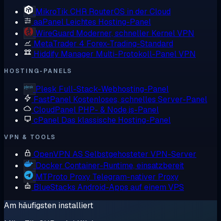
MikroTik CHR
RouterOS in der Cloud
aaPanel
Leichtes Hosting-Panel
WireGuard
Moderner, schneller Kernel VPN
MetaTrader 4
Forex-Trading-Standard
Hiddify Manager
Multi-Protokoll-Panel VPN
HOSTING-PANELS
Plesk
Full-Stack-Webhosting-Panel
FastPanel
Kostenloses, schnelles Server-Panel
CloudPanel
PHP- & Node.js-Panel
cPanel
Das klassische Hosting-Panel
VPN & TOOLS
OpenVPN AS
Selbstgehosteter VPN-Server
Docker
Container-Runtime, einsatzbereit
MTProto Proxy
Telegram-nativer Proxy
BlueStacks
Android-Apps auf einem VPS
Am häufigsten installiert