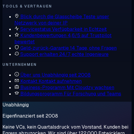
TOOLS & VERTRAUEN
Blick durch die Glasscheibe
Teste unser
Netzwerk von deiner IP
Servicestatus
Verfügbarkeit in Echtzeit
Kundenbewertungen
4,6/5 auf Trustpilot
bewertet
Geld-zurück-Garantie
14 Tage, ohne Fragen
Support erhalten
24/7, echte Ingenieure
UNTERNEHMEN
Über uns
Unabhängig seit 2008
Kontakt
Kontakt aufnehmen
Business-Programm
Mit Cloudzy wachsen
Bildungsprogramm
Für Forschung und Teams
Unabhängig
Eigenfinanziert seit 2008
Keine VCs, kein Quartalsdruck vom Vorstand, Kunden bei
Egress abzuzocken. Wir sind über 122.000 Entwicklern