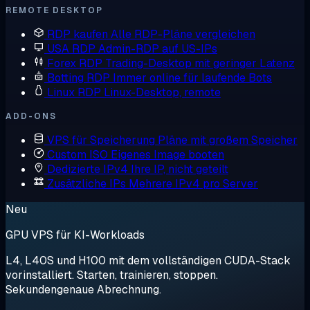
REMOTE DESKTOP
RDP kaufen
Alle RDP-Pläne vergleichen
USA RDP
Admin-RDP auf US-IPs
Forex RDP
Trading-Desktop mit geringer Latenz
Botting RDP
Immer online für laufende Bots
Linux RDP
Linux-Desktop, remote
ADD-ONS
VPS für Speicherung
Pläne mit großem Speicher
Custom ISO
Eigenes Image booten
Dedizierte IPv4
Ihre IP, nicht geteilt
Zusätzliche IPs
Mehrere IPv4 pro Server
Neu
GPU VPS für KI-Workloads
L4, L40S und H100 mit dem vollständigen CUDA-Stack
vorinstalliert. Starten, trainieren, stoppen.
Sekundengenaue Abrechnung.