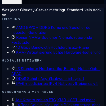
Was jeder Cloudzy-Server mitbringt. Standard, kein Add-
on.
LEISTUNG
AMD EPYC + DDR5
Kerne und Speicher der
neuesten Generation
Reiner NVMe-Speicher
Niemals rotierende
Festplatten
10 Gbps Bandwidth
Hochdurchsatz-Pläne
KVM-Virtualisierung
Echte Hardware-Isolierung
GLOBALES NETZWERK
13 Standorte
Nordamerika, Europa, Naher Osten,
APAC
DDoS Schutz
Angriffsabwehr integriert
IPv6 + dediziertes IPv4
Natives v6, eigenes v4
ABRECHNUNG & VERTRAUEN
Mit Krypto zahlen
BTC, XMR, USDT und mehr
14 Tage Geld-zurück
Volle Rückerstattung, ohne