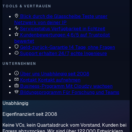
TOOLS & VERTRAUEN
Blick durch die Glasscheibe
Teste unser
Netzwerk von deiner IP
Servicestatus
Verfügbarkeit in Echtzeit
Kundenbewertungen
4,6/5 auf Trustpilot
bewertet
Geld-zurück-Garantie
14 Tage, ohne Fragen
Support erhalten
24/7, echte Ingenieure
UNTERNEHMEN
Über uns
Unabhängig seit 2008
Kontakt
Kontakt aufnehmen
Business-Programm
Mit Cloudzy wachsen
Bildungsprogramm
Für Forschung und Teams
Unabhängig
Eigenfinanziert seit 2008
Keine VCs, kein Quartalsdruck vom Vorstand, Kunden bei
Egress abzuzocken. Wir sind über 122.000 Entwicklern