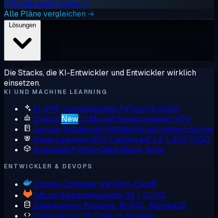
1 Stunde gratis testen →
Alle Pläne vergleichen →
Lösungen
Die Stacks, die KI-Entwickler und Entwickler wirklich
einsetzen.
KI UND MACHINE LEARNING
KI-VPS
Vorinstalliertes PyTorch & CUDA
Ollama
New
LLMs auf deinem eigenen VPS
Jupyter Notebooks
Notebooks auf deinem Server
Deep-Learning-GPU
Training auf L4, L40S, H100
Anaconda
Python-Data-Stack, fertig
ENTWICKLER & DEVOPS
Docker
Container mit Root-Zugriff
GitLab
Selbstgehostetes Git + CI/CD
Datenbanken
Postgres, MySQL, MongoDB
Code-Server
VS Code im Browser