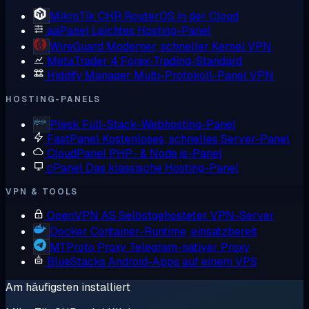
MikroTik CHR
RouterOS in der Cloud
aaPanel
Leichtes Hosting-Panel
WireGuard
Moderner, schneller Kernel VPN
MetaTrader 4
Forex-Trading-Standard
Hiddify Manager
Multi-Protokoll-Panel VPN
HOSTING-PANELS
Plesk
Full-Stack-Webhosting-Panel
FastPanel
Kostenloses, schnelles Server-Panel
CloudPanel
PHP- & Node.js-Panel
cPanel
Das klassische Hosting-Panel
VPN & TOOLS
OpenVPN AS
Selbstgehosteter VPN-Server
Docker
Container-Runtime, einsatzbereit
MTProto Proxy
Telegram-nativer Proxy
BlueStacks
Android-Apps auf einem VPS
Am häufigsten installiert