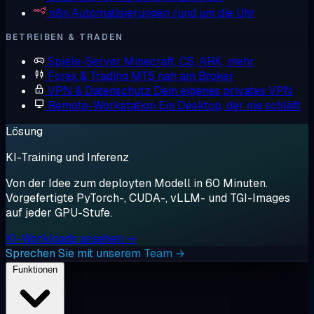
n8n
Automatisierungen rund um die Uhr
BETREIBEN & TRADEN
Spiele-Server
Minecraft, CS, ARK, mehr
Forex & Trading
MT5 nah am Broker
VPN & Datenschutz
Dein eigenes privates VPN
Remote-Workstation
Ein Desktop, der nie schläft
Lösung
KI-Training und Inferenz
Von der Idee zum deployten Modell in 60 Minuten.
Vorgefertigte PyTorch-, CUDA-, vLLM- und TGI-Images
auf jeder GPU-Stufe.
KI-Workloads ansehen →
Sprechen Sie mit unserem Team →
Funktionen